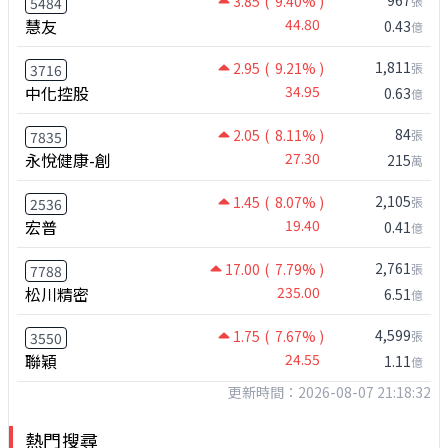
967
3.85
( 9.40% )
張
5484
慧友
44.80
0.43
億
1,811
2.95
( 9.21% )
張
3716
中化控股
34.95
0.63
億
84
2.05
( 8.11% )
張
7835
永悅健康-創
27.30
215
萬
2,105
1.45
( 8.07% )
張
2536
宏普
19.40
0.41
億
2,761
17.00
( 7.79% )
張
7788
松川精密
235.00
6.51
億
4,599
1.75
( 7.67% )
張
3550
聯穎
24.55
1.11
億
更新時間：2026-08-07 21:18:32
熱門搜尋