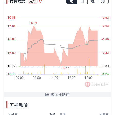
行情走勢
走
日
週
月
更新
顯示漲跌停
五檔報價
委買量
買價
賣價
委賣量