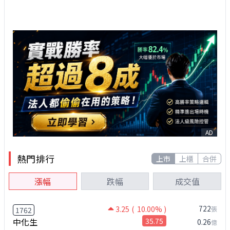
AD
熱門排行
上市
上櫃
合併
漲幅
跌幅
成交值
722
3.25
( 10.00% )
張
1762
中化生
35.75
0.26
億