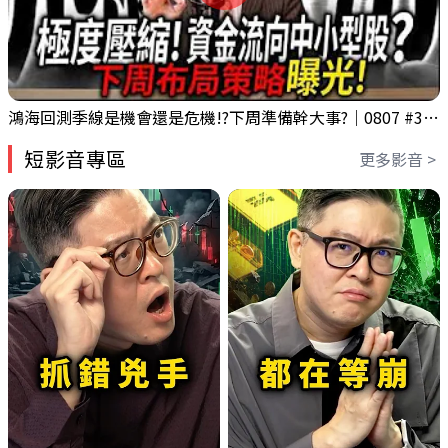
鴻海回測季線是機會還是危機!?下周準備幹大事?｜0807 #3661 #2317 #2317鴻海
短影音專區
更多影音 >