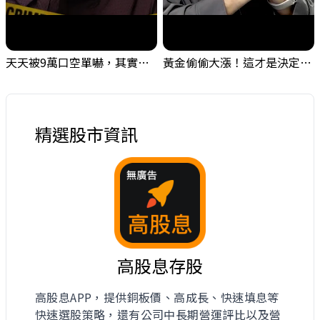
天天被9萬口空單嚇，其實你盯錯地方了｜Mr.Jimmy高志銘 #台股 #外資期貨 #融資
黃金偷偷大漲！這才是決定台股生死的「真風向球」！｜Mr.Jimmy高志銘 #黃金 #美元指數 #聯準會
精選股市資訊
高股息存股
高股息APP，提供銅板價、高成長、快速填息等
快速選股策略，還有公司中長期營運評比以及營