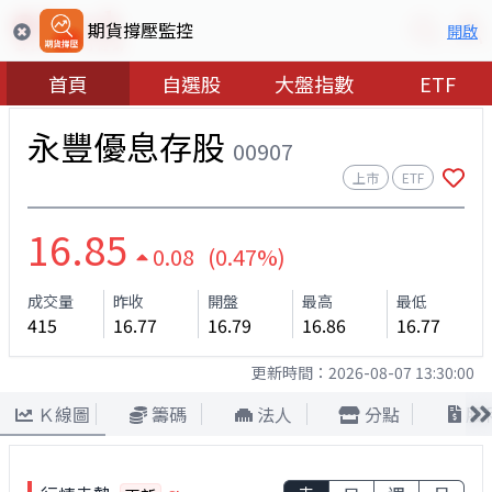
期貨撐壓監控
開啟
首頁
自選股
大盤指數
ETF
永豐優息存股
00907
上市
ETF
16.85
0.08 (0.47%)
成交量
昨收
開盤
最高
最低
415
16.77
16.79
16.86
16.77
更新時間：
2026-08-07 13:30:00
Ｋ線圖
籌碼
法人
分點
股