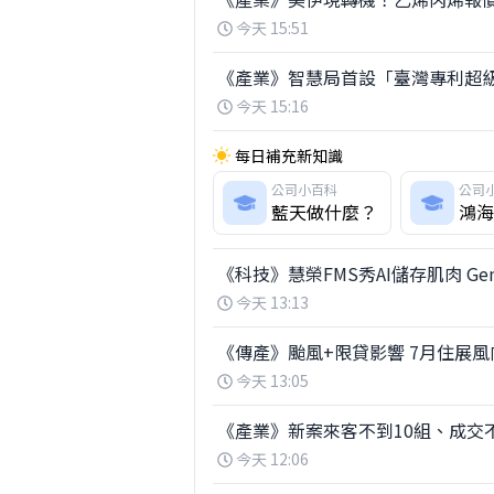
今天 15:51
《產業》智慧局首設「臺灣專利超
今天 15:16
每日補充新知識
公司小百科
公司
藍天做什麼？
鴻海
《科技》慧榮FMS秀AI儲存肌肉 Gen
今天 13:13
《傳產》颱風+限貸影響 7月住展
今天 13:05
《產業》新案來客不到10組、成交
今天 12:06