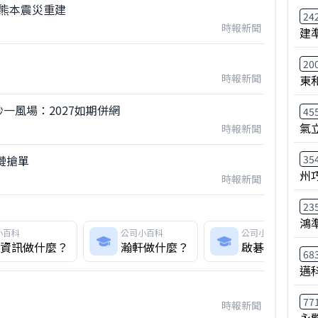
助熊本震災重建
24
時報新聞
建
20
時報新聞
東
一風場：2027如期併網
45
氣
時報新聞
鏈搶單
35
州
時報新聞
23
鴻
小百科
公司小百科
公司小百科
資訊做什麼？
瀚軒做什麼？
啟碁做什麼？
68
邁
77
時報新聞