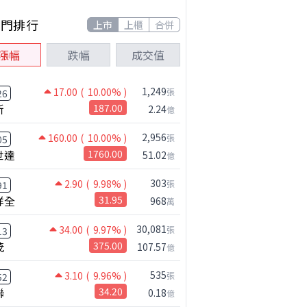
熱門排行
上市
上櫃
合併
漲幅
跌幅
成交值
1,249
17.00
( 10.00% )
張
26
新
187.00
2.24
億
百科
公司小百科
科技做什麼？
聯電做什麼？
2,956
160.00
( 10.00% )
張
05
世達
1760.00
51.02
億
303
2.90
( 9.98% )
張
91
祥全
31.95
968
萬
30,081
34.00
( 9.97% )
張
13
茂
375.00
107.57
億
535
3.10
( 9.96% )
張
52
聯
34.20
0.18
億