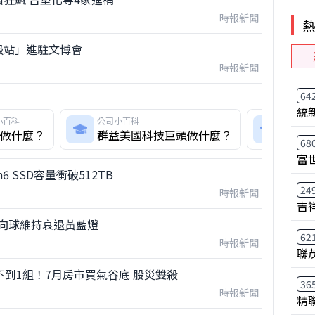
時報新聞
級站」進駐文博會
時報新聞
64
統
小百科
公司小百科
公司小
做什麼？
群益美國科技巨頭做什麼？
富邦
68
富
6 SSD容量衝破512TB
24
時報新聞
吉
風向球維持衰退黃藍燈
62
時報新聞
聯
不到1組！7月房市買氣谷底 股災雙殺
36
時報新聞
精