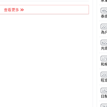
永
查看更多
49
泰鼎
22
為
62
光
17
和
23
旺
15
日
76