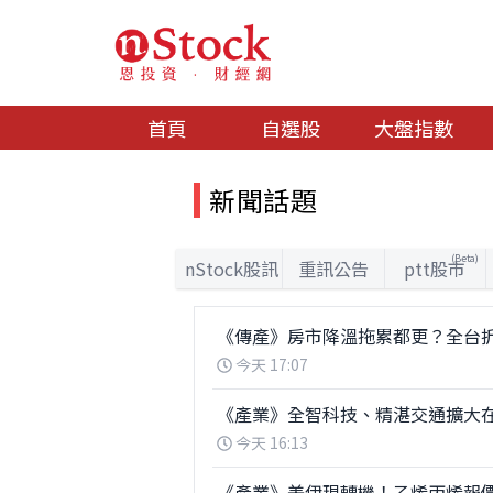
首頁
自選股
大盤指數
新聞話題
(Beta)
nStock股訊
重訊公告
ptt股市
《傳產》房市降溫拖累都更？全台
今天 17:07
《產業》全智科技、精湛交通擴大
今天 16:13
《產業》美伊現轉機！乙烯丙烯報價