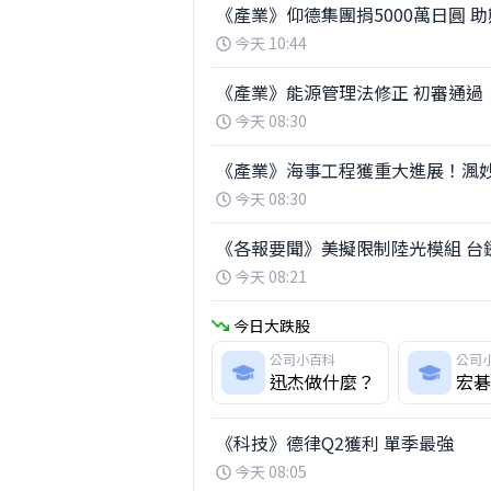
《產業》仰德集團捐5000萬日圓 
今天 10:44
《產業》能源管理法修正 初審通過
今天 08:30
《產業》海事工程獲重大進展！渢妙
今天 08:30
《各報要聞》美擬限制陸光模組 台
今天 08:21
今日大跌股
公司小百科
公司
迅杰做什麼？
宏碁
《科技》德律Q2獲利 單季最強
今天 08:05