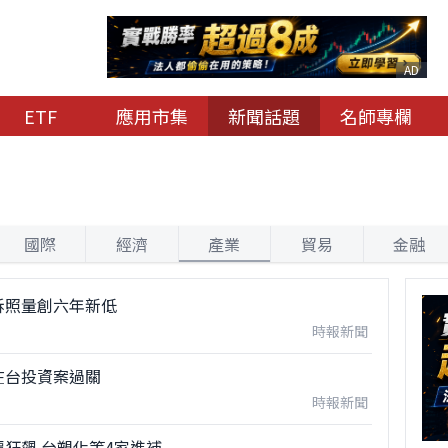
AD
ETF
應用市集
新聞話題
名師專欄
國際
經濟
產業
貿易
金融
拆照量創六年新低
時報新聞
在台投資案過關
時報新聞
狂飆 台塑化等4家進補