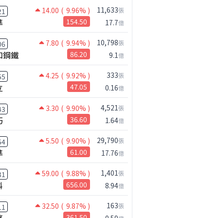
11,633
14.00
( 9.96% )
張
21
準
154.50
17.7
億
10,798
7.80
( 9.94% )
張
06
和鋼鐵
86.20
9.1
億
333
4.25
( 9.92% )
張
55
立
47.05
0.16
億
4,521
3.30
( 9.90% )
張
43
巧
36.60
1.64
億
29,790
5.50
( 9.90% )
張
54
準
61.00
17.76
億
公司小百科
越南控-DR做什麼？
1,401
59.00
( 9.88% )
張
31
科
656.00
8.94
億
163
32.50
( 9.87% )
張
11
361.50