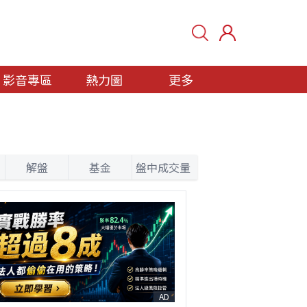
影音專區
熱力圖
更多
解盤
基金
盤中成交量
AD