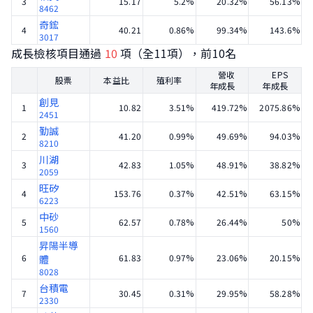
3
15.17
5.2%
20.32%
56.13%
8462
奇鋐
4
40.21
0.86%
99.34%
143.6%
3017
成長檢核項目通過
10
項（全11項），前10名
營收
EPS
股票
本益比
殖利率
年成長
年成長
創見
1
10.82
3.51%
419.72%
2075.86%
2451
勤誠
2
41.20
0.99%
49.69%
94.03%
8210
川湖
3
42.83
1.05%
48.91%
38.82%
2059
旺矽
4
153.76
0.37%
42.51%
63.15%
6223
中砂
5
62.57
0.78%
26.44%
50%
1560
昇陽半導
6
61.83
0.97%
23.06%
20.15%
體
8028
台積電
7
30.45
0.31%
29.95%
58.28%
2330