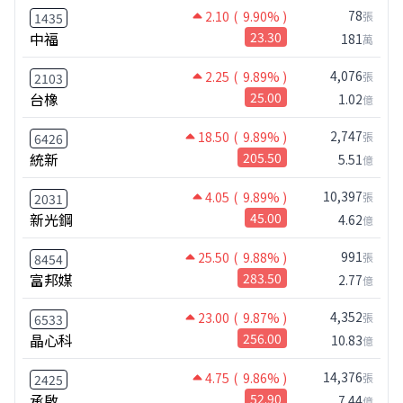
78
2.10
( 9.90% )
張
1435
中福
23.30
181
萬
4,076
2.25
( 9.89% )
張
2103
台橡
25.00
1.02
億
2,747
18.50
( 9.89% )
張
6426
統新
205.50
5.51
億
10,397
4.05
( 9.89% )
張
2031
新光鋼
45.00
4.62
億
991
25.50
( 9.88% )
張
8454
富邦媒
283.50
2.77
億
4,352
23.00
( 9.87% )
張
6533
晶心科
256.00
10.83
億
14,376
4.75
( 9.86% )
張
2425
承啟
52.90
7.44
億