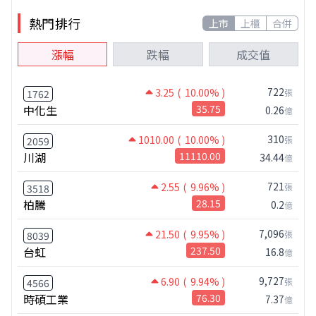
熱門排行
上市
上櫃
合併
漲幅
跌幅
成交值
722
3.25
( 10.00% )
張
1762
中化生
35.75
0.26
億
310
1010.00
( 10.00% )
張
2059
川湖
11110.00
34.44
億
721
2.55
( 9.96% )
張
3518
柏騰
28.15
0.2
億
7,096
21.50
( 9.95% )
張
8039
台虹
237.50
16.8
億
9,727
6.90
( 9.94% )
張
4566
時碩工業
76.30
7.37
億