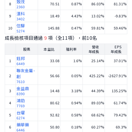
致茂
8
70.51
0.87%
86.03%
81.31%
2360
漢科
9
18.49
4.43%
13.02%
-9.83%
3402
信驊
10
145.88
0.47%
59.81%
59.46%
5274
成長檢核項目通過
9
項（全11項），前10名
營收
EPS
股票
本益比
殖利率
年成長
年成長
鈺邦
1
33.08
1.6%
25.14%
37.01%
6449
聯友金屬-
2
56.66
0.05%
425.22%
-2627.91%
創
7610
金益鼎
3
14.48
3.18%
44.39%
135.25%
8390
鴻勁
4
80.62
0.94%
89.03%
61.74%
7769
台燿
5
92.82
0.58%
68.62%
79.42%
6274
藥華藥
6
50.80
0.18%
60.27%
69.3%
6446