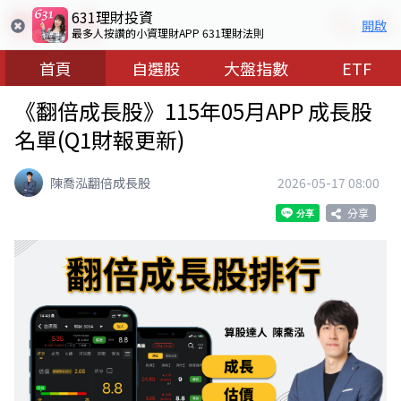
631理財投資
開啟
最多人按讚的小資理財APP 631理財法則
首頁
自選股
大盤指數
ETF
《翻倍成長股》115年05月APP 成長股
名單(Q1財報更新)
陳喬泓翻倍成長股
2026-05-17 08:00
分享