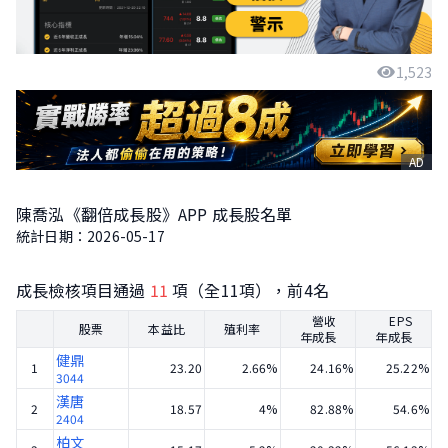
1,523
AD
陳喬泓《翻倍成長股》APP 成長股名單
統計日期：2026-05-17
成長檢核項目通過
11
項（全11項），前4名
營收
EPS
股票
本益比
殖利率
年成長
年成長
健鼎
1
23.20
2.66%
24.16%
25.22%
3044
漢唐
2
18.57
4%
82.88%
54.6%
2404
柏文