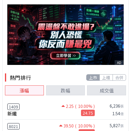
AD
熱門排行
上市
上櫃
合併
漲幅
跌幅
成交值
6,236
2.25
( 10.00% )
張
1409
新纖
24.75
1.54
億
5,827
39.50
( 10.00% )
張
8021