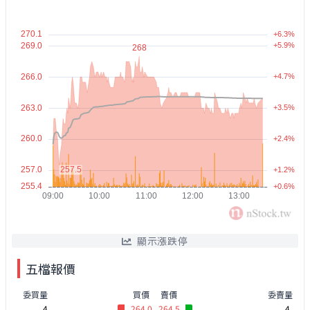
顯示漲跌停
五檔報價
委買量
買價
賣價
委賣量
4
264.0
264.5
4