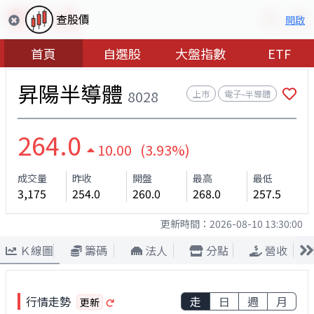
查股價
開啟
首頁
自選股
大盤指數
ETF
昇陽半導體
8028
上市
電子–半導體
264.0
10.00 (3.93%)
成交量
昨收
開盤
最高
最低
3,175
254.0
260.0
268.0
257.5
更新時間：
2026-08-10 13:30:00
Ｋ線圖
籌碼
法人
分點
營收
行情走勢
走
日
週
月
更新