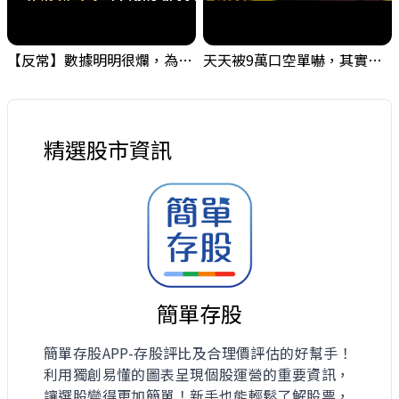
【反常】數據明明很爛，為什麼市場反而搞這齣? #非農 #台股
天天被9萬口空單嚇，其實你盯錯地方了｜Mr.Jimmy高志銘 #台股 #外資期貨 #融資
精選股市資訊
簡單存股
簡單存股APP-存股評比及合理價評估的好幫手！
利用獨創易懂的圖表呈現個股運營的重要資訊，
讓選股變得更加簡單！新手也能輕鬆了解股票，