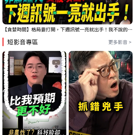
【貪婪時間】格局要打開，下週訊號一亮就出手！我不說的話還真一堆人不知道！｜錢進大趨勢 Mr.智霖 陳 2026/08/08
短影音專區
更多影音 >