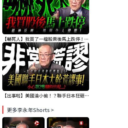
【嚇死人】我買了一檔股票後馬上跌停 ! 超神反轉，結局令人傻眼 !｜ Mr.永年 李｜ 盤後講股 Mr.永年 李 2026 / 08 / 07
【出事啦】美國淪小偷！？聯手日本狂砸50億幹荒謬事！美元急殺黃金噴發，外資準備血洗台股！？｜ Mr.永年 李｜ 盤後講股 Mr.永年 李 2026 / 08 / 06
更多李永年Shorts >