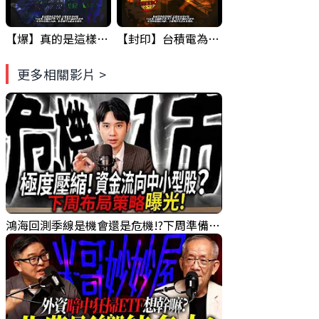
【爆】真的是這樣嗎 ? 財 爆 危機...GOOGLE&台積電 已經示範一次了.... ! #科技四巨頭 #股票分析 #投資
【封印】台積電為什麼漲不上去? 原因竟然是... #台積電 #股票分析 #投資
更多相關影片 >
鴻海回測季線是機會還是危機!?下周準備幹大事?｜0807 #3661 #2317 #2317鴻海