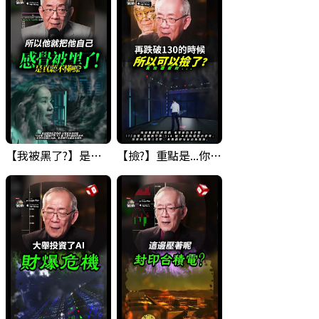
【我被黑了?】是真的聽不懂嗎...還是... #股票分析 #因果分析
【撿?】重點是...你敢撿嗎? 要撿什麼??? #科技四巨頭 #股票分析 #投資