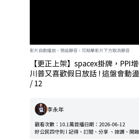
影片自動播放，預設靜音，可點擊影片下方取消靜音
【更正上架】spacex掛牌，PP
川普又喜歡假日放話 ! 這盤會動盪不安 
/ 12
李永年
觀看次數：10.1萬
首播日期：2026-06-12
好公民四守則 l 記得、訂閱、分享 、按讚、開啟