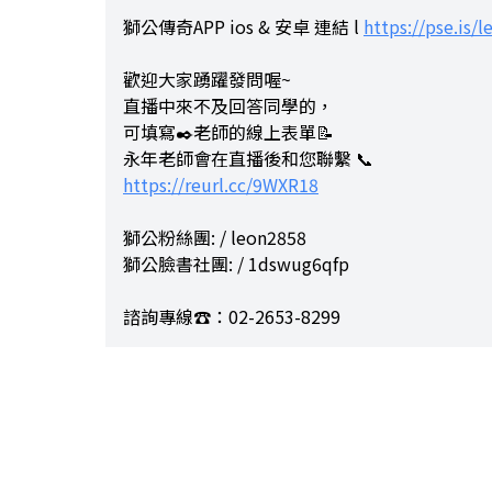
獅公傳奇APP ios & 安卓 連結 l
https://pse.is/
歡迎大家踴躍發問喔~
直播中來不及回答同學的，
可填寫✒️老師的線上表單📝
永年老師會在直播後和您聯繫 📞
https://reurl.cc/9WXR18
獅公粉絲團: / leon2858
獅公臉書社團: / 1dswug6qfp
諮詢專線☎️：02-2653-8299