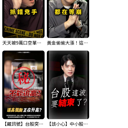
天天被9萬口空單嚇，其實你盯錯地方了｜Mr.Jimmy高志銘 #台股 #外資期貨 #融資
黃金偷偷大漲！這才是決定台股生死的「真風向球」！｜Mr.Jimmy高志銘 #黃金 #美元指數 #聯準會
【藏訊號】台股突破季線，週一我提醒了這個關鍵訊號
【該小心】中小股派對結束 ? 關鍵訊號都指向...