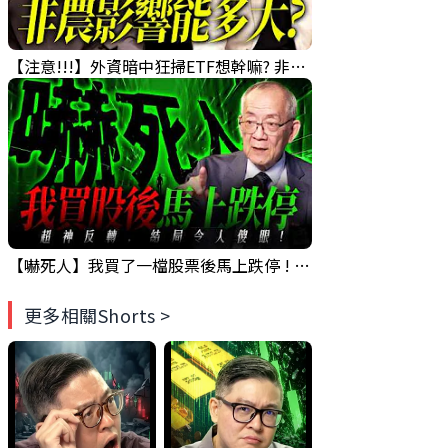
【注意!!!】外資暗中狂掃ETF想幹嘛? 非農影響能多大?!｜ Mr.永年 李 / Mr.JIMMY 高志銘 / 理財有夠跩
【嚇死人】我買了一檔股票後馬上跌停 ! 超神反轉，結局令人傻眼 !｜ Mr.永年 李｜ 盤後講股 Mr.永年 李 2026 / 08 / 07
更多相關Shorts >