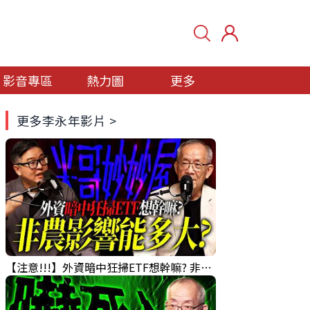
影音專區
熱力圖
更多
更多李永年影片 >
【注意!!!】外資暗中狂掃ETF想幹嘛? 非農影響能多大?!｜ Mr.永年 李 / Mr.JIMMY 高志銘 / 理財有夠跩