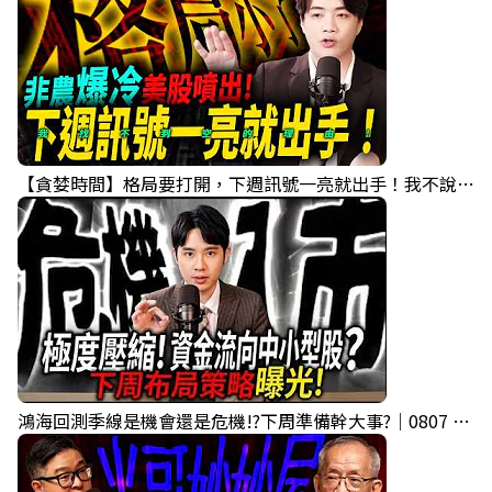
【貪婪時間】格局要打開，下週訊號一亮就出手！我不說的話還真一堆人不知道！｜錢進大趨勢 Mr.智霖 陳 2026/08/08
鴻海回測季線是機會還是危機!?下周準備幹大事?｜0807 #3661 #2317 #2317鴻海