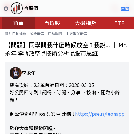
查股價
開啟
首頁
自選股
大盤指數
ETF
影片自動播放，預設靜音，可點擊影片上方取消靜音
【問題】同學問我什麼時候放空 ? 我說... ｜ Mr.
永年 李 #放空 #技術分析 #股市思維
李永年
觀看次數：2.3萬
首播日期：2026-05-05
好公民四守則 l 記得、訂閱、分享 、按讚、開啟小鈴
鐺 !
獅公傳奇APP ios & 安卓 連結 l
https://pse.is/leonapp
歡迎大家踴躍發問喔~