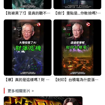
【我被黑了?】是真的聽不懂嗎...還是... #股票分析 #因果分析
【撿?】重點是...你敢撿嗎? 要撿什麼??? #科技四巨頭 #股票分析 #投資
【爆】真的是這樣嗎 ? 財 爆 危機...GOOGLE&台積電 已經示範一次了.... ! #科技四巨頭 #股票分析 #投資
【封印】台積電為什麼漲不上去? 原因竟然是... #台積電 #股票分析 #投資
更多相關影片 >