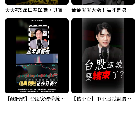
天天被9萬口空單嚇，其實你盯錯地方了｜Mr.Jimmy高志銘 #台股 #外資期貨 #融資
黃金偷偷大漲！這才是決定台股生死的「真風向球」！｜Mr.Jimmy高志銘 #黃金 #美元指數 #聯準會
【藏訊號】台股突破季線，週一我提醒了這個關鍵訊號
【該小心】中小股派對結束 ? 關鍵訊號都指向...