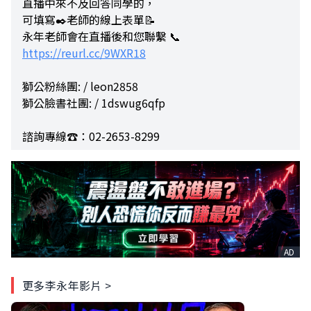
直播中來不及回答同學的，
可填寫✒️老師的線上表單📝
永年老師會在直播後和您聯繫 📞
https://reurl.cc/9WXR18
獅公粉絲團: / leon2858
獅公臉書社團: / 1dswug6qfp
諮詢專線☎️：02-2653-8299
AD
更多李永年影片 >