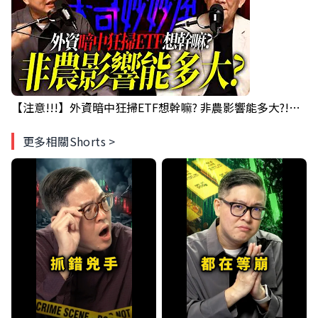
【注意!!!】外資暗中狂掃ETF想幹嘛? 非農影響能多大?!｜ Mr.永年 李 / Mr.JIMMY 高志銘 / 理財有夠跩
更多相關Shorts >