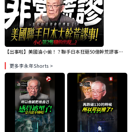
【出事啦】美國淪小偷！？聯手日本狂砸50億幹荒謬事！美元急殺黃金噴發，外資準備血洗台股！？｜ Mr.永年 李｜ 盤後講股 Mr.永年 李 2026 / 08 / 06
更多李永年Shorts >