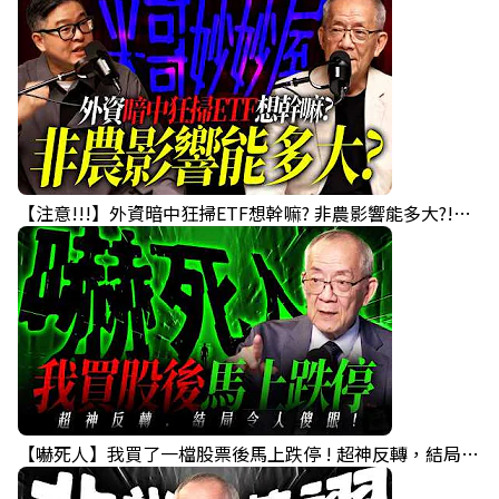
【注意!!!】外資暗中狂掃ETF想幹嘛? 非農影響能多大?!｜ Mr.永年 李 / Mr.JIMMY 高志銘 / 理財有夠跩
【嚇死人】我買了一檔股票後馬上跌停 ! 超神反轉，結局令人傻眼 !｜ Mr.永年 李｜ 盤後講股 Mr.永年 李 2026 / 08 / 07