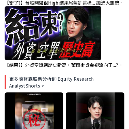
【衝了?】台股開盤很High 結果尾盤卻這樣... 錢進大趨勢 Mr.智霖 陳 2026/08/05
【結束?】外資空單創歷史新高，華爾街資金卻流向了...?｜錢進大趨勢 Mr.智霖 陳 2026/08/04
更多陳智霖股票分析師 Equity Research
AnalystShorts >