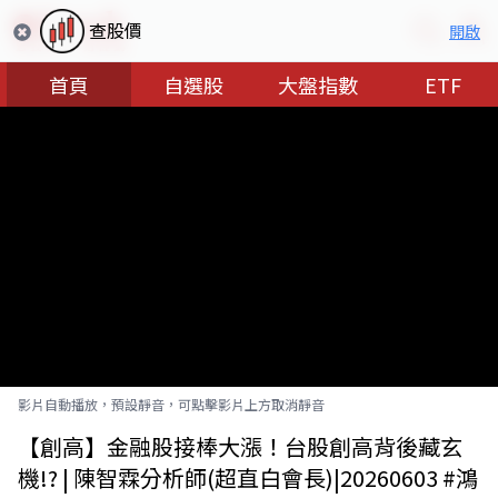
查股價
開啟
首頁
自選股
大盤指數
ETF
影片自動播放，預設靜音，可點擊影片上方取消靜音
【創高】金融股接棒大漲！台股創高背後藏玄
機!? | 陳智霖分析師(超直白會長)|20260603 #鴻