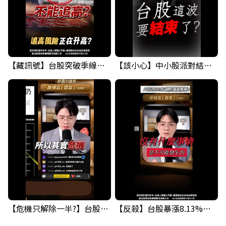
【藏訊號】台股突破季線，週一我提醒了這個關鍵訊號
【該小心】中小股派對結束 ? 關鍵訊號都指向...
【危機只解除一半?】台股暴漲後別急追！量縮反彈藏隱憂
【反殺】台股暴漲8.13%！台積電漲停，清場後行情真的變了？