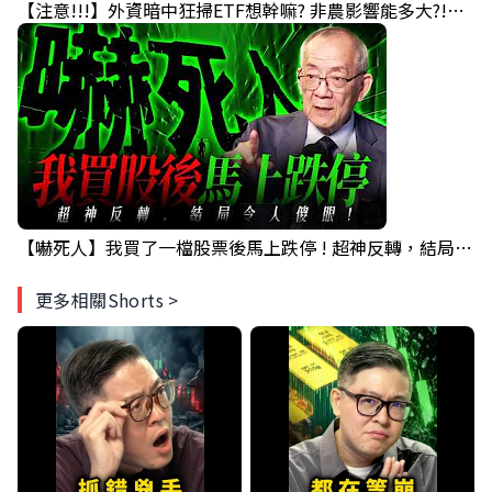
【注意!!!】外資暗中狂掃ETF想幹嘛? 非農影響能多大?!｜ Mr.永年 李 / Mr.JIMMY 高志銘 / 理財有夠跩
【嚇死人】我買了一檔股票後馬上跌停 ! 超神反轉，結局令人傻眼 !｜ Mr.永年 李｜ 盤後講股 Mr.永年 李 2026 / 08 / 07
更多相關Shorts >