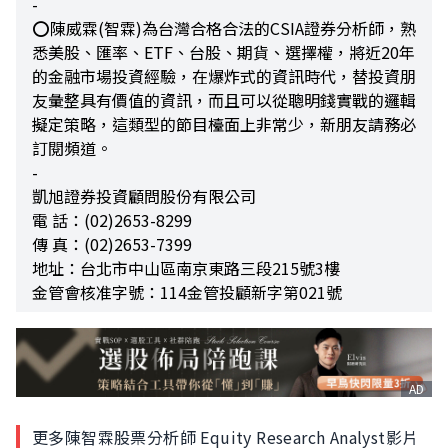
-
⭕陳威霖(智霖)為台灣合格合法的CSIA證券分析師，熟
悉美股、匯率、ETF、台股、期貨、選擇權，將近20年
的金融市場投資經驗，在爆炸式的資訊時代，替投資朋
友彙整具有價值的資訊，而且可以從聰明錢實戰的邏輯
擬定策略，這類型的節目檯面上非常少，新朋友請務必
訂閱頻道。
-
凱旭證券投資顧問股份有限公司
電 話：(02)2653-8299
傳 真：(02)2653-7399
地址：台北市中山區南京東路三段215號3樓
金管會核准字號：114金管投顧新字第021號
AD
更多陳智霖股票分析師 Equity Research Analyst影片