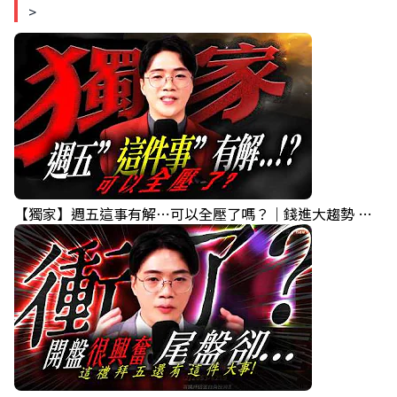
>
【獨家】週五這事有解⋯可以全壓了嗎？｜錢進大趨勢 Mr.智霖 陳 2026/08/06