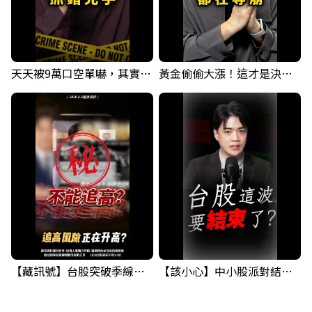
天天被9萬口空單嚇，其實你盯錯地方了｜Mr.Jimmy高志銘 #台股 #外資期貨 #融資
黃金偷偷大漲！這才是決定台股生死的「真風向球」！｜Mr.Jimmy高志銘 #黃金 #美元指數 #聯準會
【藏訊號】台股突破季線，週一我提醒了這個關鍵訊號
【該小心】中小股派對結束 ? 關鍵訊號都指向...