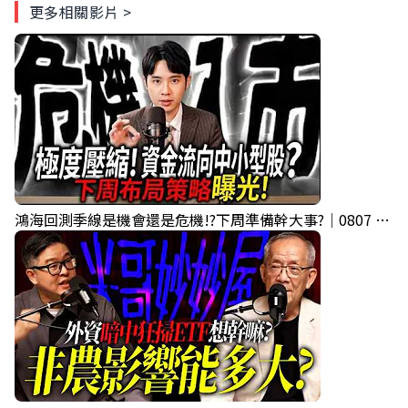
更多相關影片 >
鴻海回測季線是機會還是危機!?下周準備幹大事?｜0807 #3661 #2317 #2317鴻海