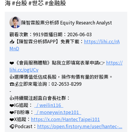
海 #台股 #世芯 #金融股
陳智霖股票分析師 Equity Research Analyst
觀看次數：9919
首播日期：2026-06-03
📥【陳智霖分析師APP】免費下載：
https://lihi.cc/rA
MnD
❤️《會員服務體驗》點我立即填寫表單申請👉
https://
lihi.cc/ogUCv
👍選擇價值低估成長股，操作有價有量的好股票。
☎️💰立即來電洽詢：02-2653-8299
-
👍持續關注超直白會長社群：
❤️IG追蹤：
/ weilin116
❤️FB粉專：
/ moneywin.tpe101
❤️X追蹤：
https://x.com/HantecTaipei101
🎧Podcast：
https://open.firstory.me/user/hantec-...