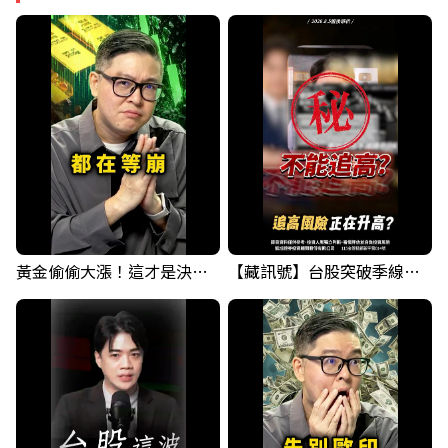
黃金偷偷大漲！這才是決定台股生死的「真風向球」！｜Mr.Jimmy高志銘 #黃金 #美元指數 #聯準會
【藏訊號】台股突破季線，週一我提醒了這個關鍵訊號