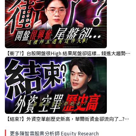
【衝了?】台股開盤很High 結果尾盤卻這樣... 錢進大趨勢 Mr.智霖 陳 2026/08/05
【結束?】外資空單創歷史新高，華爾街資金卻流向了...?｜錢進大趨勢 Mr.智霖 陳 2026/08/04
更多陳智霖股票分析師 Equity Research