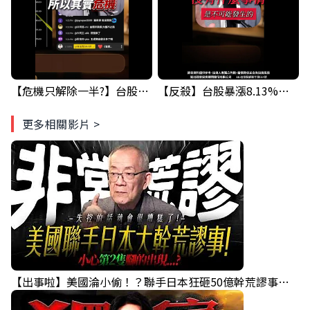
【危機只解除一半?】台股暴漲後別急追！量縮反彈藏隱憂
【反殺】台股暴漲8.13%！台積電漲停，清場後行情真的變了？
更多相關影片 >
【出事啦】美國淪小偷！？聯手日本狂砸50億幹荒謬事！美元急殺黃金噴發，外資準備血洗台股！？｜ Mr.永年 李｜ 盤後講股 Mr.永年 李 2026 / 08 / 06