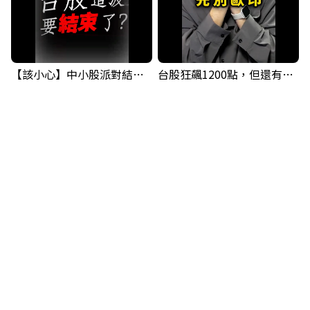
【該小心】中小股派對結束 ? 關鍵訊號都指向...
台股狂飆1200點，但還有兩關沒過｜Mr.Jimmy高志銘 #台股 #期貨 #加權指數