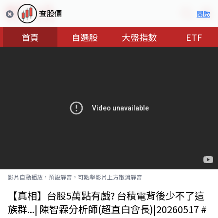
查股價
開啟
首頁
自選股
大盤指數
ETF
影片自動播放，預設靜音，可點擊影片上方取消靜音
【真相】台股5萬點有戲? 台積電背後少不了這
族群...| 陳智霖分析師(超直白會長)|20260517 #