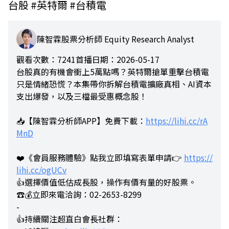
台股 #英特爾 #台積電
陳智霖股票分析師 Equity Research Analyst
觀看次數：7241
首播日期：2026-05-17
台股真的有機會衝上5萬點嗎？英特爾搶單重擊台積電
只是情緒恐慌？本集帶你拆解台積電擴廠真相、AI資本
支出爆發，以及三檔最受惠概念股！
📥【陳智霖分析師APP】免費下載：
https://lihi.cc/rA
MnD
❤️《會員服務體驗》點我立即填寫表單申請👉
https://
lihi.cc/ogUCv
👍選擇價值低估成長股，操作有價有量的好股票。
☎️💰立即來電洽詢：02-2653-8299
-
👍持續關注超直白會長社群：