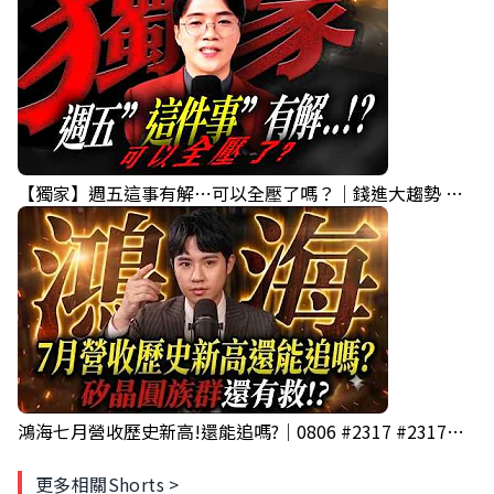
【獨家】週五這事有解⋯可以全壓了嗎？｜錢進大趨勢 Mr.智霖 陳 2026/08/06
鴻海七月營收歷史新高!還能追嗎?｜0806 #2317 #2317鴻海 #矽晶圓
更多相關Shorts >