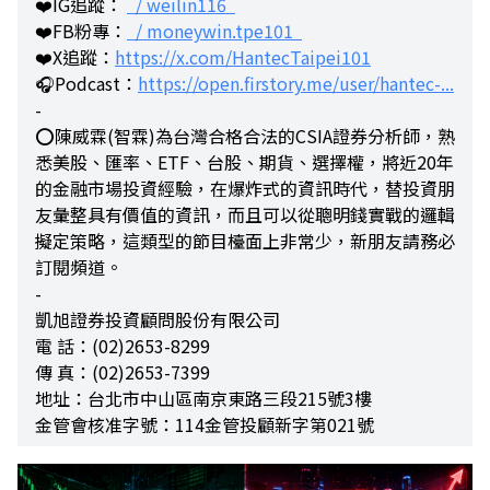
❤️IG追蹤：
/ weilin116
❤️FB粉專：
/ moneywin.tpe101
❤️X追蹤：
https://x.com/HantecTaipei101
🎧Podcast：
https://open.firstory.me/user/hantec-...
-
⭕陳威霖(智霖)為台灣合格合法的CSIA證券分析師，熟
悉美股、匯率、ETF、台股、期貨、選擇權，將近20年
的金融市場投資經驗，在爆炸式的資訊時代，替投資朋
友彙整具有價值的資訊，而且可以從聰明錢實戰的邏輯
擬定策略，這類型的節目檯面上非常少，新朋友請務必
訂閱頻道。
-
凱旭證券投資顧問股份有限公司
電 話：(02)2653-8299
傳 真：(02)2653-7399
地址：台北市中山區南京東路三段215號3樓
金管會核准字號：114金管投顧新字第021號