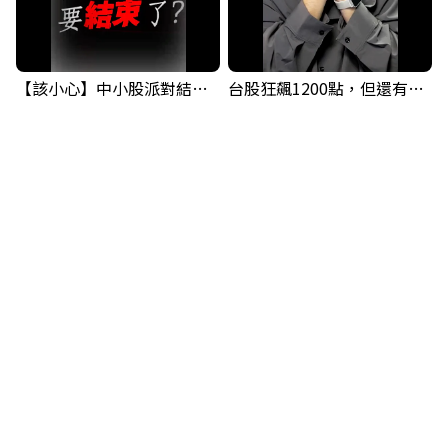
【該小心】中小股派對結束 ? 關鍵訊號都指向...
台股狂飆1200點，但還有兩關沒過｜Mr.Jimmy高志銘 #台股 #期貨 #加權指數