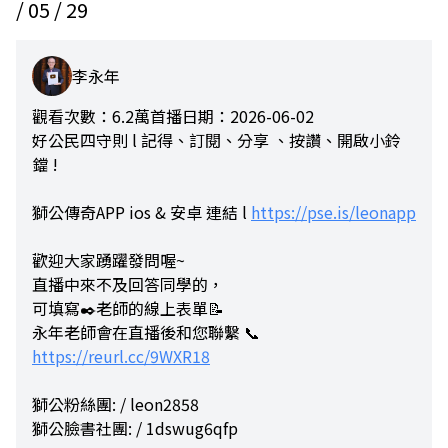
/ 05 / 29
李永年
觀看次數：6.2萬
首播日期：2026-06-02
好公民四守則 l 記得、訂閱、分享 、按讚、開啟小鈴
鐺 !
獅公傳奇APP ios & 安卓 連結 l
https://pse.is/leonapp
歡迎大家踴躍發問喔~
直播中來不及回答同學的，
可填寫✒️老師的線上表單📝
永年老師會在直播後和您聯繫 📞
https://reurl.cc/9WXR18
獅公粉絲團: / leon2858
獅公臉書社團: / 1dswug6qfp