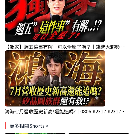
【獨家】週五這事有解⋯可以全壓了嗎？｜錢進大趨勢 Mr.智霖 陳 2026/08/06
鴻海七月營收歷史新高!還能追嗎?｜0806 #2317 #2317鴻海 #矽晶圓
更多相關Shorts >