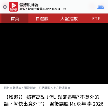
強勢股神器
開啟
最多人按讚的強勢股APP 起漲賺一波
首頁
自選股
大盤指數
ETF
影片自動播放，預設靜音，可點擊影片上方取消靜音
【續追?】 還有高點 ! 但...還能追嗎? 不意外的
話，就快出意外了?｜盤後講股 Mr.永年 李 2026