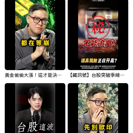
黃金偷偷大漲！這才是決定台股生死的「真風向球」！｜Mr.Jimmy高志銘 #黃金 #美元指數 #聯準會
【藏訊號】台股突破季線，週一我提醒了這個關鍵訊號