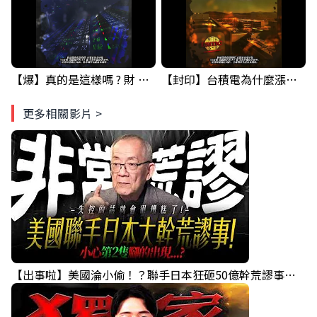
【爆】真的是這樣嗎 ? 財 爆 危機...GOOGLE&台積電 已經示範一次了.... ! #科技四巨頭 #股票分析 #投資
【封印】台積電為什麼漲不上去? 原因竟然是... #台積電 #股票分析 #投資
更多相關影片 >
【出事啦】美國淪小偷！？聯手日本狂砸50億幹荒謬事！美元急殺黃金噴發，外資準備血洗台股！？｜ Mr.永年 李｜ 盤後講股 Mr.永年 李 2026 / 08 / 06