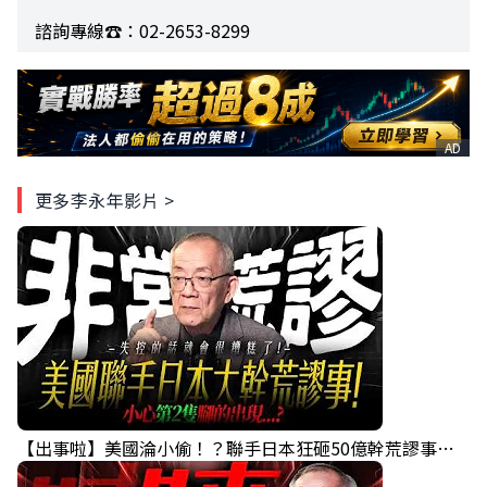
諮詢專線☎️：02-2653-8299
AD
更多李永年影片 >
【出事啦】美國淪小偷！？聯手日本狂砸50億幹荒謬事！美元急殺黃金噴發，外資準備血洗台股！？｜ Mr.永年 李｜ 盤後講股 Mr.永年 李 2026 / 08 / 06