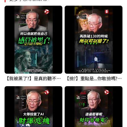
【我被黑了?】是真的聽不懂嗎...還是... #股票分析 #因果分析
【撿?】重點是...你敢撿嗎? 要撿什麼??? #科技四巨頭 #股票分析 #投資