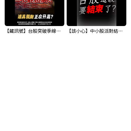
【藏訊號】台股突破季線，週一我提醒了這個關鍵訊號
【該小心】中小股派對結束 ? 關鍵訊號都指向...