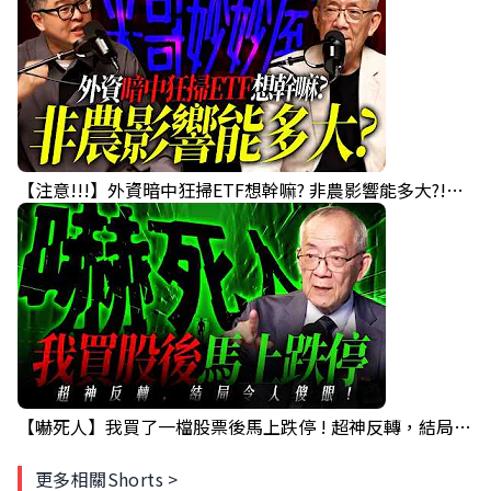
【注意!!!】外資暗中狂掃ETF想幹嘛? 非農影響能多大?!｜ Mr.永年 李 / Mr.JIMMY 高志銘 / 理財有夠跩
【嚇死人】我買了一檔股票後馬上跌停 ! 超神反轉，結局令人傻眼 !｜ Mr.永年 李｜ 盤後講股 Mr.永年 李 2026 / 08 / 07
更多相關Shorts >