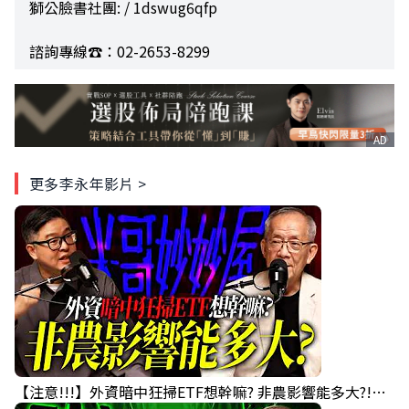
獅公臉書社團: / 1dswug6qfp
諮詢專線☎️：02-2653-8299
AD
更多李永年影片 >
【注意!!!】外資暗中狂掃ETF想幹嘛? 非農影響能多大?!｜ Mr.永年 李 / Mr.JIMMY 高志銘 / 理財有夠跩