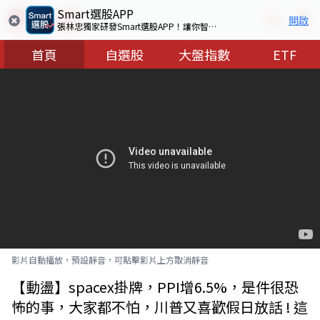
Smart選股APP
開啟
張林忠獨家研發Smart選股APP！讓你智慧看盤選出好股票
首頁
自選股
大盤指數
ETF
影片自動播放，預設靜音，可點擊影片上方取消靜音
【動盪】spacex掛牌，PPI增6.5%，是件很恐
怖的事，大家都不怕，川普又喜歡假日放話 ! 這