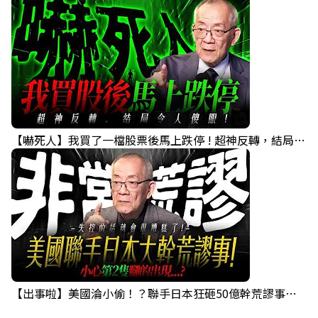
【嚇死人】我買了一檔股票後馬上跌停 ! 超神反轉，結局令人傻眼 !｜ Mr.永年 李｜ 盤後講股 Mr.永年 李 2026 / 08 / 07
【出事啦】美國淪小偷！？聯手日本狂砸50億幹荒謬事！美元急殺黃金噴發，外資準備血洗台股！？｜ Mr.永年 李｜ 盤後講股 Mr.永年 李 2026 / 08 / 06