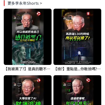
更多李永年Shorts >
【我被黑了?】是真的聽不懂嗎...還是... #股票分析 #因果分析
【撿?】重點是...你敢撿嗎? 要撿什麼??? #科技四巨頭 #股票分析 #投資