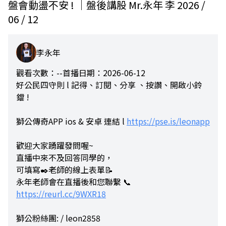
盤會動盪不安 ! ｜盤後講股 Mr.永年 李 2026 /
06 / 12
李永年
觀看次數：--
首播日期：2026-06-12
好公民四守則 l 記得、訂閱、分享 、按讚、開啟小鈴
鐺 !
獅公傳奇APP ios & 安卓 連結 l
https://pse.is/leonapp
歡迎大家踴躍發問喔~
直播中來不及回答同學的，
可填寫✒️老師的線上表單📝
永年老師會在直播後和您聯繫 📞
https://reurl.cc/9WXR18
獅公粉絲團: / leon2858