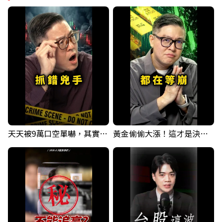
天天被9萬口空單嚇，其實你盯錯地方了｜Mr.Jimmy高志銘 #台股 #外資期貨 #融資
黃金偷偷大漲！這才是決定台股生死的「真風向球」！｜Mr.Jimmy高志銘 #黃金 #美元指數 #聯準會