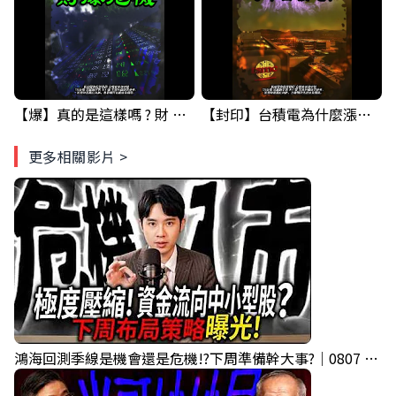
【爆】真的是這樣嗎 ? 財 爆 危機...GOOGLE&台積電 已經示範一次了.... ! #科技四巨頭 #股票分析 #投資
【封印】台積電為什麼漲不上去? 原因竟然是... #台積電 #股票分析 #投資
更多相關影片 >
鴻海回測季線是機會還是危機!?下周準備幹大事?｜0807 #3661 #2317 #2317鴻海