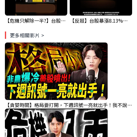
【危機只解除一半?】台股暴漲後別急追！量縮反彈藏隱憂
【反殺】台股暴漲8.13%！台積電漲停，清場後行情真的變了？
更多相關影片 >
【貪婪時間】格局要打開，下週訊號一亮就出手！我不說的話還真一堆人不知道！｜錢進大趨勢 Mr.智霖 陳 2026/08/08