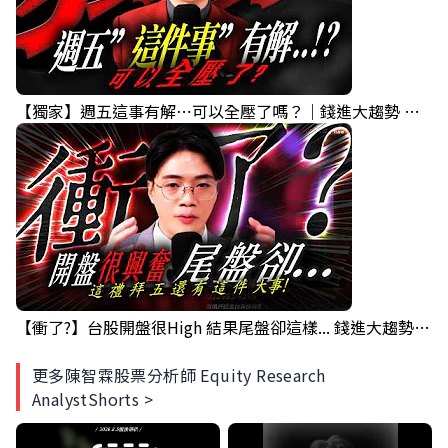
【獨家】週五這事有解⋯可以全壓了嗎？｜錢進大趨勢 Mr.智霖 陳 2026/08/06
【衝了?】台股開盤很High 結果尾盤卻這樣... 錢進大趨勢 Mr.智霖 陳 2026/08/05
更多陳智霖股票分析師 Equity Research
AnalystShorts >