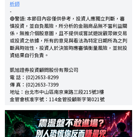
析師
-
🔴警語: 本節目內容僅供參考，投資人應獨立判斷，審
慎投資，並自負風險，所分析的金融商品無不當利益關
係，無推介個股意圖，且不提供或嘗試遊說觀眾做交易
或投資之依據，所有的意見與看法為特定日期所為之判
斷具時效性，投資人於決策時應審慎衡量風險，並就投
資結果自行負責。
凱旭證券投資顧問股份有限公司
電 話：(02)2653-8299
傳 真：(02)2653-7399
地址：台北市中山區南京東路三段215號3樓
金管會核准字號：114金管投顧新字第021號