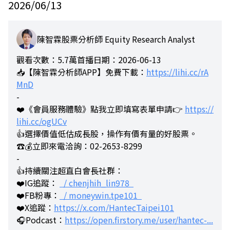
2026/06/13
陳智霖股票分析師 Equity Research Analyst
觀看次數：5.7萬
首播日期：2026-06-13
📥【陳智霖分析師APP】免費下載：
https://lihi.cc/rA
MnD
-
❤️《會員服務體驗》點我立即填寫表單申請👉
https://
lihi.cc/ogUCv
👍選擇價值低估成長股，操作有價有量的好股票。
☎️💰立即來電洽詢：02-2653-8299
-
👍持續關注超直白會長社群：
❤️IG追蹤：
/ chenjhih_lin978
❤️FB粉專：
/ moneywin.tpe101
❤️X追蹤：
https://x.com/HantecTaipei101
🎧Podcast：
https://open.firstory.me/user/hantec-...