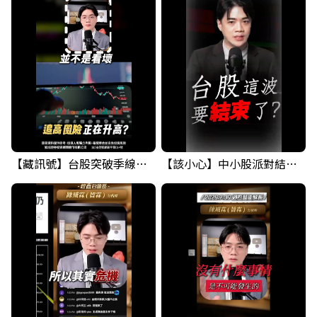
【藏訊號】台股突破季線，週一我提醒了這個關鍵訊號
【該小心】中小股派對結束 ? 關鍵訊號都指向...