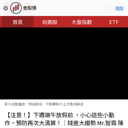
查股價
開啟
首頁
自選股
大盤指數
ETF
影片自動播放，預設靜音，可點擊影片上方取消靜音
【注意！】下週端午放假前 ，小心這些小動
作，預防再次大清算！｜錢進大趨勢 Mr.智霖 陳