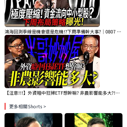
鴻海回測季線是機會還是危機!?下周準備幹大事?｜0807 #3661 #2317 #2317鴻海
【注意!!!】外資暗中狂掃ETF想幹嘛? 非農影響能多大?!｜ Mr.永年 李 / Mr.JIMMY 高志銘 / 理財有夠跩
更多相關Shorts >