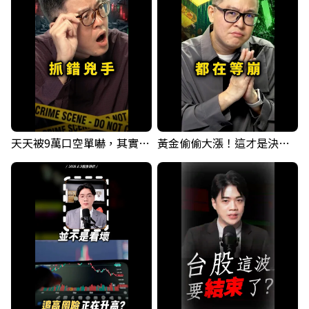
天天被9萬口空單嚇，其實你盯錯地方了｜Mr.Jimmy高志銘 #台股 #外資期貨 #融資
黃金偷偷大漲！這才是決定台股生死的「真風向球」！｜Mr.Jimmy高志銘 #黃金 #美元指數 #聯準會