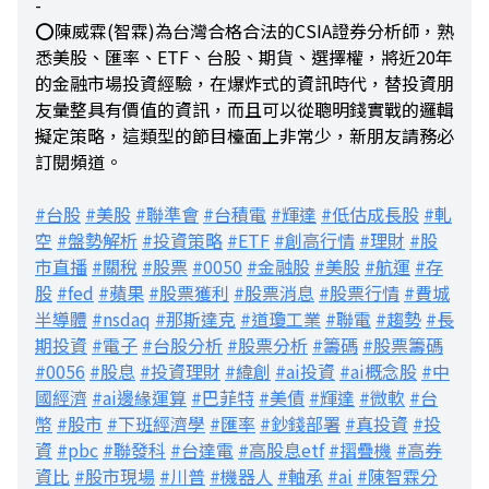
-
⭕陳威霖(智霖)為台灣合格合法的CSIA證券分析師，熟
悉美股、匯率、ETF、台股、期貨、選擇權，將近20年
的金融市場投資經驗，在爆炸式的資訊時代，替投資朋
友彙整具有價值的資訊，而且可以從聰明錢實戰的邏輯
擬定策略，這類型的節目檯面上非常少，新朋友請務必
訂閱頻道。
#台股
#美股
#聯準會
#台積電
#輝達
#低估成長股
#軋
空
#盤勢解析
#投資策略
#ETF
#創高行情
#理財
#股
市直播
#關稅
#股票
#0050
#金融股
#美股
#航運
#存
股
#fed
#蘋果
#股票獲利
#股票消息
#股票行情
#費城
半導體
#nsdaq
#那斯達克
#道瓊工業
#聯電
#趨勢
#長
期投資
#電子
#台股分析
#股票分析
#籌碼
#股票籌碼
#0056
#股息
#投資理財
#緯創
#ai投資
#ai概念股
#中
國經濟
#ai邊緣運算
#巴菲特
#美債
#輝達
#微軟
#台
幣
#股市
#下班經濟學
#匯率
#鈔錢部署
#真投資
#投
資
#pbc
#聯發科
#台達電
#高股息etf
#摺疊機
#高券
資比
#股市現場
#川普
#機器人
#軸承
#ai
#陳智霖分