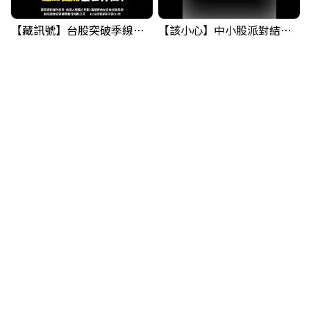
【藏訊號】台股突破季線，週一我提醒了這個關鍵訊號
【該小心】中小股派對結束 ? 關鍵訊號都指向...