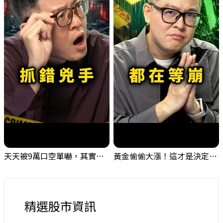
天天被9萬口空單嚇，其實你盯錯地方了｜Mr.Jimmy高志銘 #台股 #外資期貨 #融資
黃金偷偷大漲！這才是決定台股生死的「真風向球」！｜Mr.Jimmy高志銘 #黃金 #美元指數 #聯準會
精選股市資訊