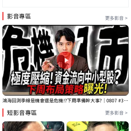
影音專區
更多影音 >
鴻海回測季線是機會還是危機!?下周準備幹大事?｜0807 #3661 #2317 #2317鴻海
短影音專區
更多影音 >