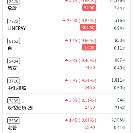
14,376
4.75
( 9.86% )
張
2425
承啟
52.90
7.44
億
316
27.00
( 9.83% )
張
7722
LINEPAY
301.50
0.94
億
853
1.15
( 9.66% )
張
6152
百一
13.05
0.11
億
967
3.85
( 9.40% )
張
5484
慧友
44.80
0.43
億
1,811
2.95
( 9.21% )
張
3716
中化控股
34.95
0.63
億
84
2.05
( 8.11% )
張
7835
永悅健康-創
27.30
215
萬
2,105
1.45
( 8.07% )
張
2536
宏普
19.40
0.41
億