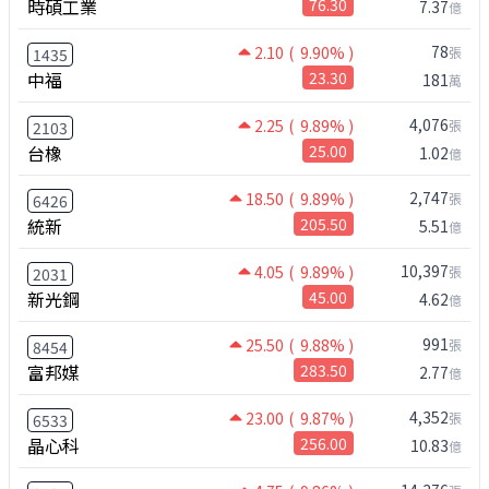
時碩工業
76.30
7.37
億
78
2.10
( 9.90% )
張
1435
中福
23.30
181
萬
4,076
2.25
( 9.89% )
張
2103
台橡
25.00
1.02
億
2,747
18.50
( 9.89% )
張
6426
統新
205.50
5.51
億
10,397
4.05
( 9.89% )
張
2031
新光鋼
45.00
4.62
億
991
25.50
( 9.88% )
張
8454
富邦媒
283.50
2.77
億
4,352
23.00
( 9.87% )
張
6533
晶心科
256.00
10.83
億