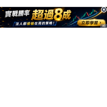
AD
客服信箱
service@nstock.tw
商業合作
點擊前往 >
訂單查詢
客服支援
序號兌換
© 2020. 凱衛資訊股份有限公司(統編:21261212) All Rights Reserved.