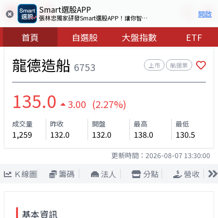
Smart選股APP
開啟
張林忠獨家研發Smart選股APP！讓你智慧看盤選出好股票
首頁
自選股
大盤指數
ETF
龍德造船
6753
上市
航運業
135.0
3.00 (2.27%)
成交量
昨收
開盤
最高
最低
1,259
132.0
132.0
138.0
130.5
更新時間：
2026-08-07 13:30:00
Ｋ線圖
籌碼
法人
分點
營收
基本資訊