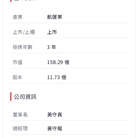
產業
航運業
上市/上櫃
上市
掛牌年數
3 年
市值
158.29 億
股本
11.73 億
公司資訊
董事長
黃守真
總經理
黃守龍