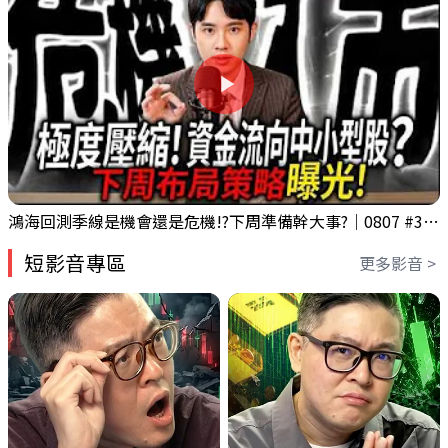
鴻海回測季線是機會還是危機!?下周準備幹大事?｜0807 #3661 #2317 #2317鴻海
短影音專區
更多影音 >