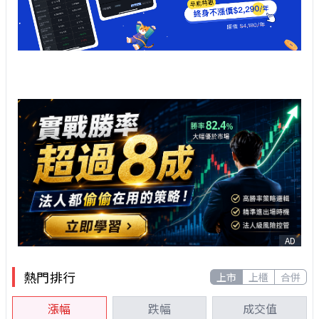
AD
熱門排行
上市
上櫃
合併
漲幅
跌幅
成交值