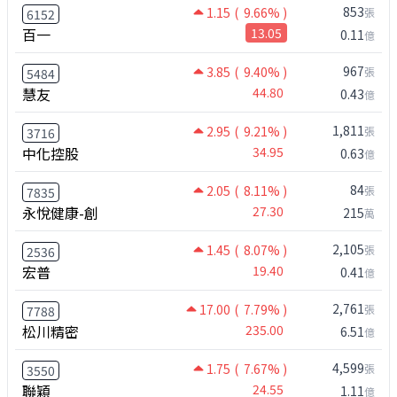
853
1.15
( 9.66% )
張
6152
百一
13.05
0.11
億
967
3.85
( 9.40% )
張
5484
慧友
44.80
0.43
億
1,811
2.95
( 9.21% )
張
3716
中化控股
34.95
0.63
億
84
2.05
( 8.11% )
張
7835
永悅健康-創
27.30
215
萬
2,105
1.45
( 8.07% )
張
2536
宏普
19.40
0.41
億
2,761
17.00
( 7.79% )
張
7788
松川精密
235.00
6.51
億
4,599
1.75
( 7.67% )
張
3550
聯穎
24.55
1.11
億