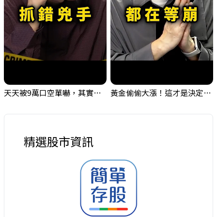
天天被9萬口空單嚇，其實你盯錯地方了｜Mr.Jimmy高志銘 #台股 #外資期貨 #融資
黃金偷偷大漲！這才是決定台股生死的「真風向球」！｜Mr.Jimmy高志銘 #黃金 #美元指數 #聯準會
精選股市資訊