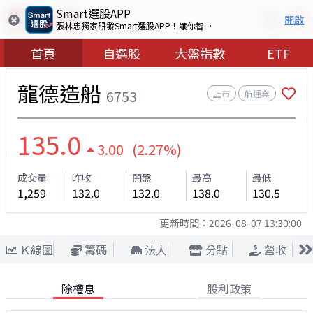
Smart選股APP
開啟
張林忠獨家研發Smart選股APP！讓你智慧看盤選出好股票
首頁
自選股
大盤指數
ETF
龍德造船
6753
上市
航運業
135.0
3.00 (2.27%)
成交量
昨收
開盤
最高
最低
1,259
132.0
132.0
138.0
130.5
更新時間：
2026-08-07 13:30:00
Ｋ線圖
籌碼
法人
分點
營收
除權息
股利政策