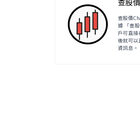
查股
查股價Ch
據 「查
戶可直接在
後就可以
資訊息。