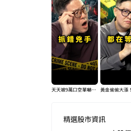
天天被9萬口空單嚇，其實你盯錯地方了｜Mr.Jimmy高志銘 #台股 #外資期貨 #融資
精選股市資訊