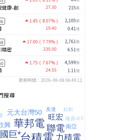
35
悅健康-創
27.30
215
萬
2,105
1.45
( 8.07% )
張
36
普
19.40
0.41
億
2,761
17.00
( 7.79% )
張
88
川精密
235.00
6.51
億
4,599
1.75
( 7.67% )
張
50
穎
24.55
1.11
億
更新時間：2026-08-08 06:49:11
門搜尋
台股狂飆1200點，但還有兩關沒過｜Mr.Jimmy高志銘 #台股 #期貨 #加權指數
【我被黑了?】是真的聽不懂嗎...還是... #股票分析 #因果分析
撐台股的不是投信，是買ETF的你自己｜Mr.Jimmy高志銘 #ETF #投信買超 #台股