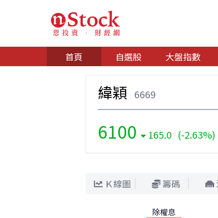
首頁
自選股
大盤指數
緯穎
6669
6100
165.0 (-2.63%)
Ｋ線圖
籌碼
除權息