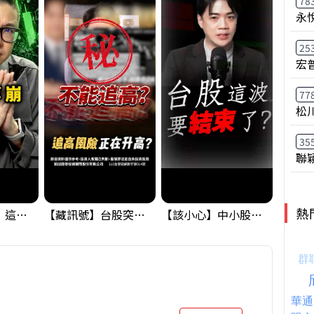
78
永
25
宏
77
松
35
聯
熱
黃金偷偷大漲！這才是決定台股生死的「真風向球」！｜Mr.Jimmy高志銘 #黃金 #美元指數 #聯準會
【藏訊號】台股突破季線，週一我提醒了這個關鍵訊號
【該小心】中小股派對結束 ? 關鍵訊號都指向...