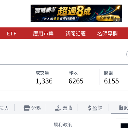
AD
ETF
應用市集
新聞話題
名師專欄
成交量
昨收
開盤
1,336
6265
6155
法人
分點
營收
盈餘
股利政策