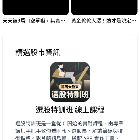
天天被9萬口空單嚇，其實你盯錯地方了｜Mr.Jimmy高志銘 #台股 #外資期貨 #融資
黃金偷偷大漲！這才是決定台股生死的「真風向球」！｜Mr.Jimmy高志銘 #黃金 #美元指數 #聯準會
精選股市資訊
選股特訓班 線上課程
選股特訓班是一堂從 0 開始的實戰課程，由專業
講師手把手教你看財報、選股票、解讀籌碼與技
術指標。影片簡短易懂，搭配 APP 實作工具，