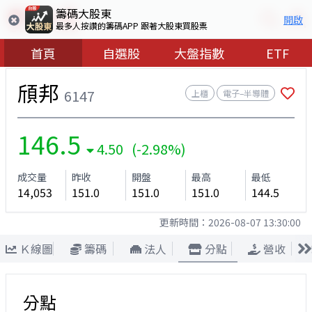
籌碼大股東
開啟
最多人按讚的籌碼APP 跟著大股東買股票
首頁
自選股
大盤指數
ETF
頎邦
6147
上櫃
電子–半導體
146.5
4.50 (-2.98%)
成交量
昨收
開盤
最高
最低
14,053
151.0
151.0
151.0
144.5
更新時間：
2026-08-07 13:30:00
Ｋ線圖
籌碼
法人
分點
營收
分點