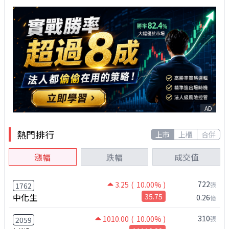
AD
熱門排行
上市
上櫃
合併
漲幅
跌幅
成交值
722
3.25
( 10.00% )
張
1762
中化生
35.75
0.26
億
310
1010.00
( 10.00% )
張
2059