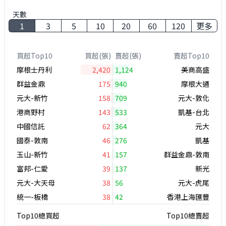
天數
1
3
5
10
20
60
120
更多
買超Top10
買超(張)
賣超(張)
賣超Top10
摩根士丹利
2,420
1,124
美商高盛
群益金鼎
175
940
摩根大通
元大-新竹
158
709
元大-敦化
港商野村
143
533
凱基-台北
中國信託
62
364
元大
國泰-敦南
46
276
凱基
玉山-新竹
41
157
群益金鼎-敦南
富邦-仁愛
39
137
新光
元大-大天母
38
56
元大-虎尾
統一-板橋
38
42
香港上海匯豐
Top10總買超
Top10總賣超