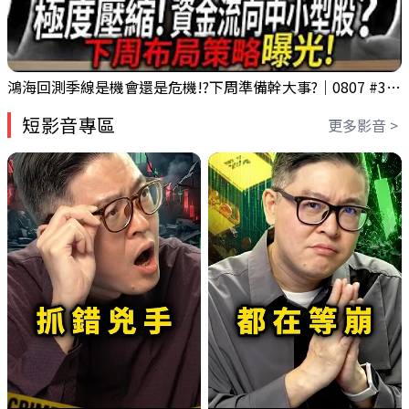
鴻海回測季線是機會還是危機!?下周準備幹大事?｜0807 #3661 #2317 #2317鴻海
短影音專區
更多影音 >