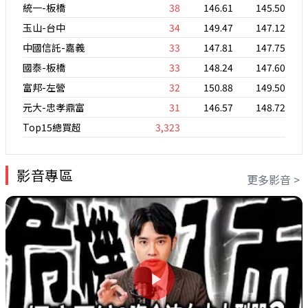
統一-板橋
38
146.61
145.50
玉山-台中
34
149.47
147.12
中國信託-嘉義
33
147.81
147.75
國泰-板橋
33
148.24
147.60
富邦-左營
32
150.88
149.50
元大-忠孝鼎富
31
146.57
148.72
Top15總買超
3,323
影音專區
更多影音 >