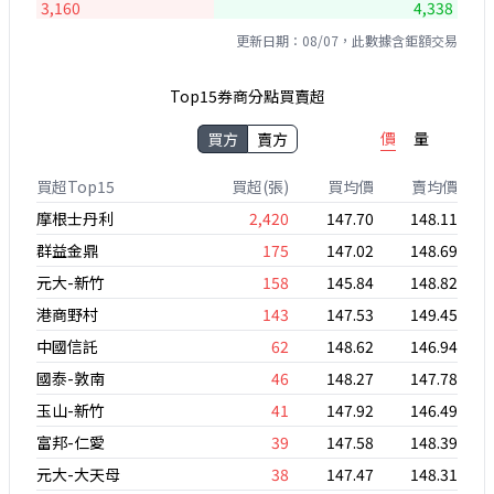
3,160
4,338
更新日期：08/07，此數據含鉅額交易
Top15券商分點買賣超
價
量
買方
賣方
買超Top15
買超(張)
買均價
賣均價
摩根士丹利
2,420
147.70
148.11
群益金鼎
175
147.02
148.69
元大-新竹
158
145.84
148.82
港商野村
143
147.53
149.45
中國信託
62
148.62
146.94
國泰-敦南
46
148.27
147.78
玉山-新竹
41
147.92
146.49
富邦-仁愛
39
147.58
148.39
元大-大天母
38
147.47
148.31