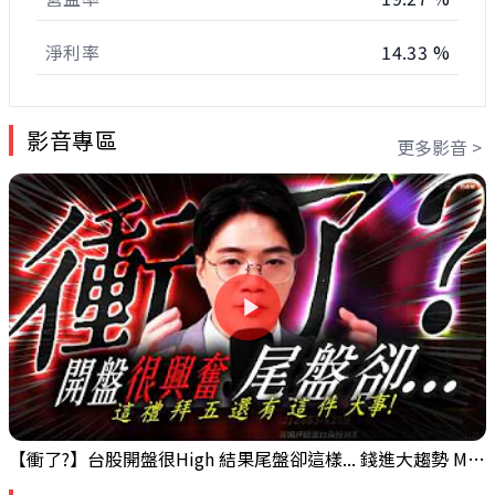
淨利率
14.33 %
影音專區
更多影音 >
【衝了?】台股開盤很High 結果尾盤卻這樣... 錢進大趨勢 Mr.智霖 陳 2026/08/05