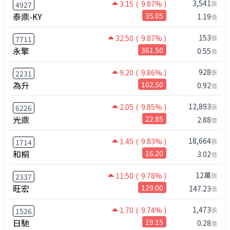
3,541
3.15
( 9.87% )
張
4927
泰鼎-KY
35.05
1.19
億
153
32.50
( 9.87% )
張
7711
永擎
361.50
0.55
億
928
9.20
( 9.86% )
張
2231
為升
102.50
0.92
億
12,893
2.05
( 9.85% )
張
6226
光鼎
22.85
2.88
億
18,664
1.45
( 9.83% )
張
1714
和桐
16.20
3.02
億
12萬
11.50
( 9.78% )
張
2337
旺宏
129.00
147.23
億
1,473
1.70
( 9.74% )
張
1526
日馳
19.15
0.28
億