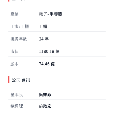
產業
電子–半導體
上市/上櫃
上櫃
掛牌年數
24 年
市值
1180.18 億
股本
74.46 億
公司資訊
董事長
吳非艱
總經理
施政宏