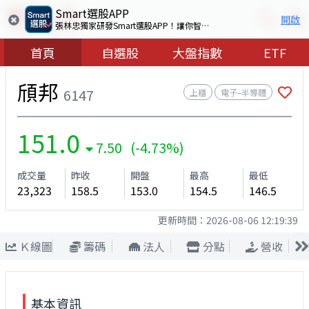
Smart選股APP
開啟
張林忠獨家研發Smart選股APP！讓你智慧看盤選出好股票
首頁
自選股
大盤指數
ETF
頎邦
6147
上櫃
電子–半導體
151.0
7.50 (-4.73%)
成交量
昨收
開盤
最高
最低
23,323
158.5
153.0
154.5
146.5
更新時間：
2026-08-06 12:19:39
Ｋ線圖
籌碼
法人
分點
營收
基本資訊