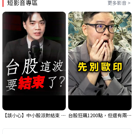
短影音專區
更多影音 >
【該小心】中小股派對結束 ? 關鍵訊號都指向...
台股狂飆1200點，但還有兩關沒過｜Mr.Jimmy高志銘 #台股 #期貨 #加權指數