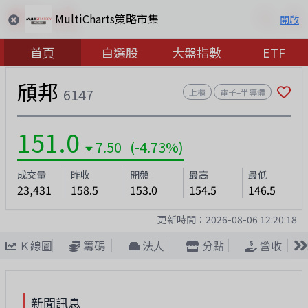
MultiCharts策略市集
開啟
首頁
自選股
大盤指數
ETF
頎邦
6147
上櫃
電子–半導體
151.0
7.50 (-4.73%)
成交量
昨收
開盤
最高
最低
23,431
158.5
153.0
154.5
146.5
更新時間：
2026-08-06 12:20:18
Ｋ線圖
籌碼
法人
分點
營收
新聞訊息