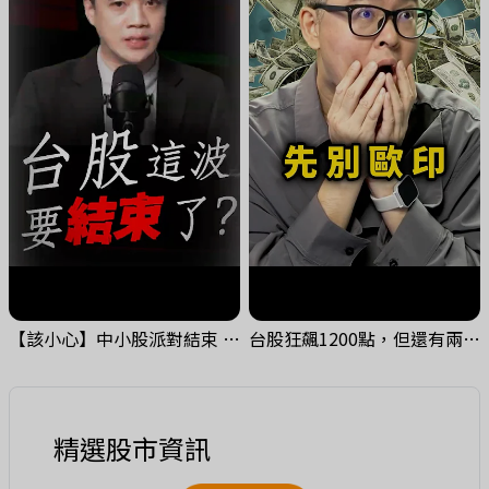
【該小心】中小股派對結束 ? 關鍵訊號都指向...
台股狂飆1200點，但還有兩關沒過｜Mr.Jimmy高志銘 #台股 #期貨 #加權指數
精選股市資訊