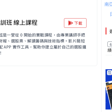
訓班 線上課程
下載
班是一堂從 0 開始的實戰課程，由專業講師手把
財報、選股票、解讀籌碼與技術指標。影片簡短
6
配 APP 實作工具，幫助你建立屬於自己的選股邏
頎
！