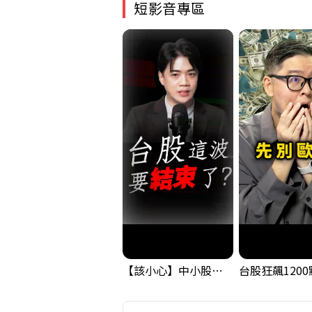
短影音專區
【該小心】中小股派對結束 ? 關鍵訊號都指向...