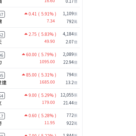
鋼
16.60
0.17
億
1,109
0.41
( 5.91% )
張
47
鵬
7.34
792
萬
4,184
2.75
( 5.83% )
張
62
天
49.90
2.07
億
2,089
60.00
( 5.79% )
張
96
力
1095.00
22.94
億
794
85.00
( 5.31% )
張
05
世達
1685.00
13.2
億
12,055
9.00
( 5.29% )
張
64
立
179.00
21.44
億
772
0.60
( 5.28% )
張
17
奇
11.95
922
萬
鴻海跟上緯創 ! 國巨漲勢到頭了嗎!?｜0804 #國巨 #2317 #2317鴻海
1,844
7.00
( 5.22% )
張