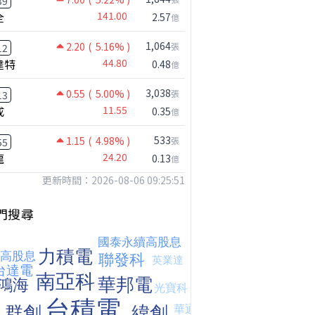
39
全
141.00
2.57
億
1,064
2.20
( 5.16% )
張
12
達特
44.80
0.48
億
3,038
0.55
( 5.00% )
張
13
成
11.55
0.35
億
533
1.15
( 4.98% )
張
55
龍
24.20
0.13
億
更新時間：2026-08-06 09:25:51
門搜尋
【危機只解除一半?】台股暴漲後別急追！量縮反彈藏隱憂
台股何時會出現真正的大反彈?｜Mr.Jimmy高志銘 #李永年 #台股
台股狂飆近逾3000點，該追還是該等?｜Mr.Jimmy高志銘 #台股 #AI概念股 #台積電