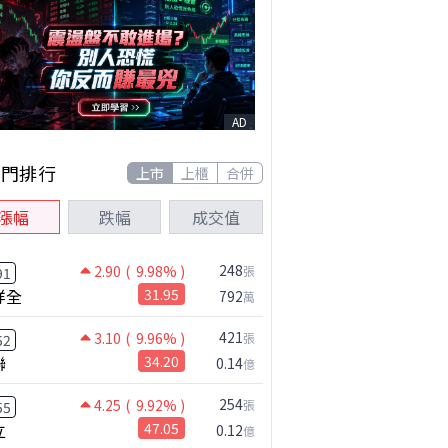
AD
熱門排行
上市
上櫃
合併
漲幅
跌幅
成交值
248
2.90
( 9.98% )
張
91
祥全
31.95
792
萬
421
3.10
( 9.96% )
張
52
聯
34.20
0.14
億
254
4.25
( 9.92% )
張
55
立
47.05
0.12
億