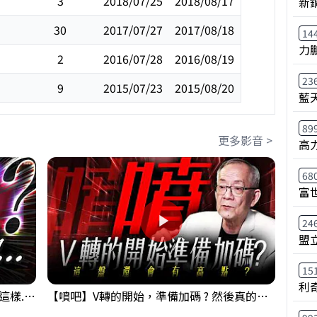
3
2018/07/25
2018/08/17
新
30
2017/07/27
2017/08/18
14
力
2
2016/07/28
2016/08/19
23
9
2015/07/23
2015/08/20
藍
89
更多影音 >
高
68
富
24
盟
15
利
【衝了?】台股開盤很High 結果尾盤卻這樣... 錢進大趨勢 Mr.智霖 陳 2026/08/05
【噴吧】V轉的開始，準備加碼 ? 然後真的還有高點 ?｜ 盤後講股 Mr.永年 李 2026 / 08 / 05