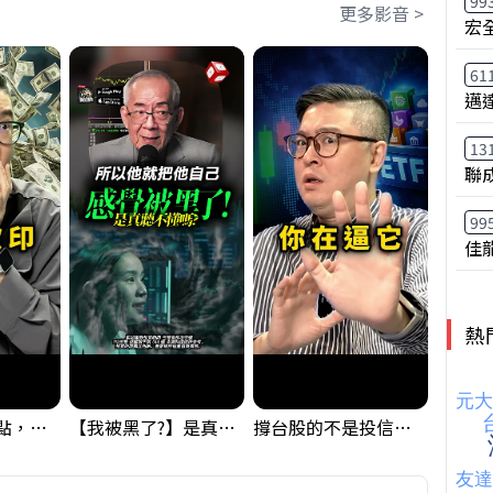
99
更多影音 >
宏
61
邁
13
聯
99
佳
熱
台股狂飆1200點，但還有兩關沒過｜Mr.Jimmy高志銘 #台股 #期貨 #加權指數
【我被黑了?】是真的聽不懂嗎...還是... #股票分析 #因果分析
撐台股的不是投信，是買ETF的你自己｜Mr.Jimmy高志銘 #ETF #投信買超 #台股