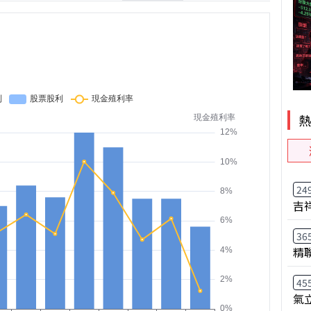
24
吉
36
精
45
氣