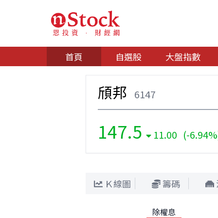
首頁
自選股
大盤指數
頎邦
6147
147.5
11.00 (-6.94%
Ｋ線圖
籌碼
除權息