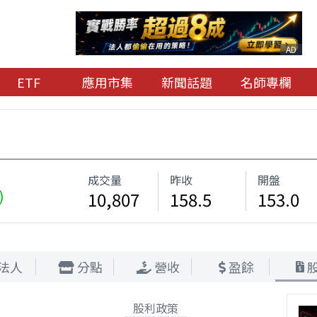
AD
ETF
應用市集
新聞話題
名師專欄
成交量
昨收
開盤
)
10,807
158.5
153.0
法人
分點
營收
盈餘
股利政策