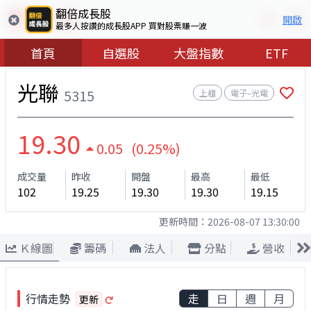
翻倍成長股
開啟
最多人按讚的成長股APP 買對股票賺一波
首頁
自選股
大盤指數
ETF
光聯
5315
上櫃
電子–光電
19.30
0.05 (0.25%)
成交量
昨收
開盤
最高
最低
102
19.25
19.30
19.30
19.15
更新時間：
2026-08-07 13:30:00
Ｋ線圖
籌碼
法人
分點
營收
行情走勢
走
日
週
月
更新