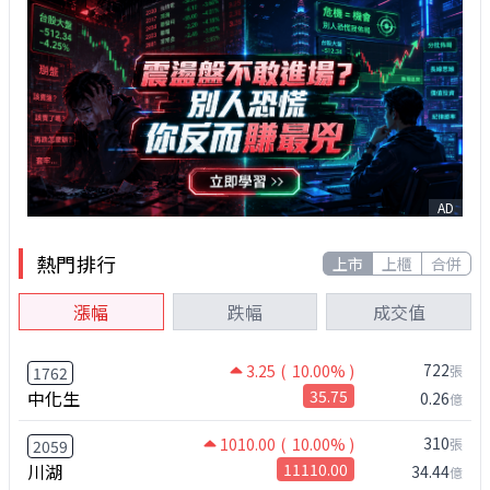
AD
熱門排行
上市
上櫃
合併
漲幅
跌幅
成交值
722
3.25
( 10.00% )
張
1762
中化生
35.75
0.26
億
310
1010.00
( 10.00% )
張
2059
川湖
11110.00
34.44
億