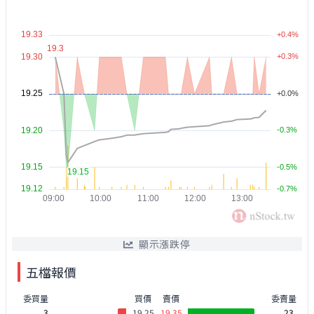
顯示漲跌停
五檔報價
委買量
買價
賣價
委賣量
3
19.25
19.35
23