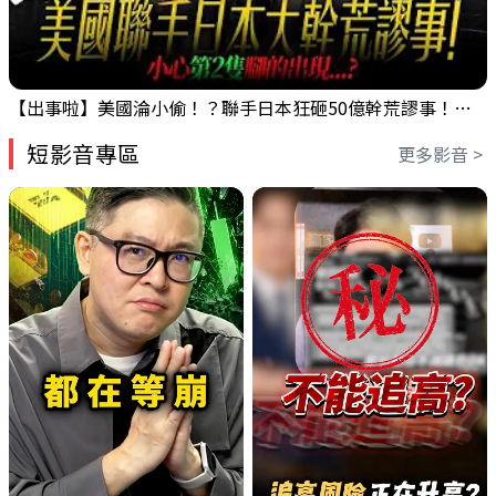
【出事啦】美國淪小偷！？聯手日本狂砸50億幹荒謬事！美元急殺黃金噴發，外資準備血洗台股！？｜ Mr.永年 李｜ 盤後講股 Mr.永年 李 2026 / 08 / 06
短影音專區
更多影音 >