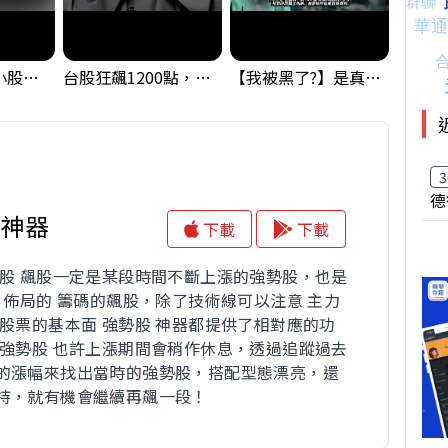
【該小心】中小股派對結束 ? 關鍵訊號都指向...
台股狂飆1200點，但還有兩關沒過｜Mr.Jimmy高志銘 #台股 #期貨 #加權指數
【我被黑了?】是真的聽不懂嗎...還是... #股票分析 #因果分析
3
德
股神器
下載
下載
勢股 飆股一定是某段時間不斷上漲的強勢股，也是
力 佈局的 籌碼的飆股，除了技術線可以注意 主力
與股票的基本面 強勢股 神器都提供了相對應的功
 強勢股 也許上漲期間會稍作休息，透過追蹤過去
的漲幅來找出當時的強勢股，搭配型態漂亮，還
持，就有機會繼續再飆一段！