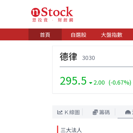
首頁
自選股
大盤指數
德律
3030
295.5
2.00 (-0.67%)
Ｋ線圖
籌碼
三大法人