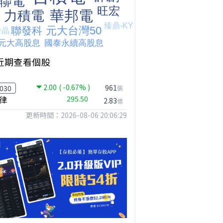
撐台股的不是投信，是買ETF的你自己｜Mr.Jimmy高志銘 #ETF #投信買超 #台股
【危機只解除一半?】台股暴漲後別急追！量縮反彈藏隱憂
台股何時會出現真正的大反彈?｜Mr.Jimmy高志銘 #李永年 #台股
近期查看個股
2.00
( -0.67% )
961
030
張
律
295.50
2.83
億
更新時間：2026-08-06 20:06:29