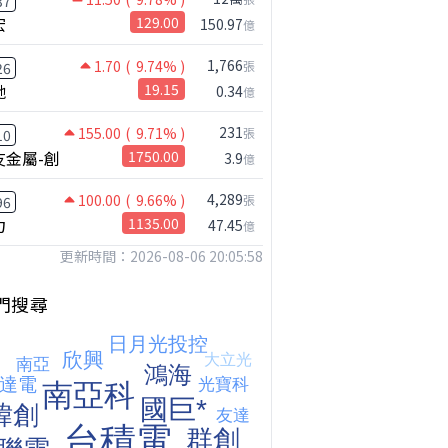
37
宏
129.00
150.97
億
1,766
1.70
( 9.74% )
張
26
馳
19.15
0.34
億
【衝了?】台股開盤很High 結果尾盤卻這樣... 錢進大趨勢 Mr.智霖 陳 2026/08/05
231
155.00
( 9.71% )
張
10
友金屬-創
1750.00
3.9
億
4,289
100.00
( 9.66% )
張
96
力
1135.00
47.45
億
更新時間：2026-08-06 20:05:58
門搜尋