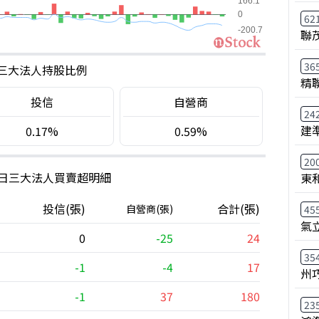
62
聯
36
三大法人持股比例
精
投信
自營商
24
建
0.17%
0.59%
20
0日三大法人買賣超明細
東
投信(張)
合計(張)
自營商(張)
45
氣
0
-25
24
35
-1
-4
17
州
-1
37
180
23