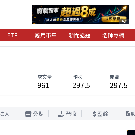
AD
ETF
應用市集
新聞話題
名師專欄
成交量
昨收
開盤
961
297.5
297.5
法人
分點
營收
盈餘