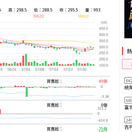
5
高：298.5
低：288.5
收：295.5
量：993
MA20
MA60
64
買賣超：
49張
統
68
買賣超：
0張
富
24
吉
買賣超：
-25張