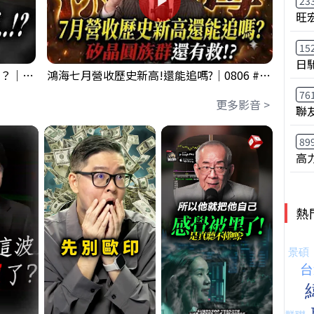
23
旺
15
日
【獨家】週五這事有解⋯可以全壓了嗎？｜錢進大趨勢 Mr.智霖 陳 2026/08/06
鴻海七月營收歷史新高!還能追嗎?｜0806 #2317 #2317鴻海 #矽晶圓
76
更多影音 >
聯
89
高
熱