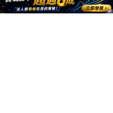
AD
客服信箱
service@nstock.tw
商業合作
點擊前往 >
訂單查詢
客服支援
序號兌換
© 2020. 凱衛資訊股份有限公司(統編:21261212) All Rights Reserved.
nStock is one brand of K WAY Information. Ｖ2.0.3.6