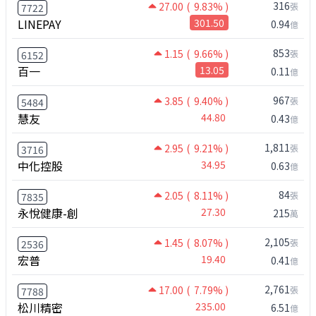
316
27.00
( 9.83% )
張
7722
LINEPAY
301.50
0.94
億
853
1.15
( 9.66% )
張
6152
百一
13.05
0.11
億
967
3.85
( 9.40% )
張
5484
慧友
44.80
0.43
億
1,811
2.95
( 9.21% )
張
3716
中化控股
34.95
0.63
億
84
2.05
( 8.11% )
張
7835
永悅健康-創
27.30
215
萬
2,105
1.45
( 8.07% )
張
2536
宏普
19.40
0.41
億
2,761
17.00
( 7.79% )
張
7788
松川精密
235.00
6.51
億