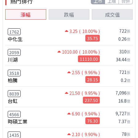
熱門排行
上市
上櫃
合併
漲幅
跌幅
成交值
722
3.25
( 10.00% )
張
1762
中化生
35.75
0.26
億
310
1010.00
( 10.00% )
張
2059
川湖
11110.00
34.44
億
721
2.55
( 9.96% )
張
3518
柏騰
28.15
0.2
億
7,096
21.50
( 9.95% )
張
8039
台虹
237.50
16.8
億
9,727
6.90
( 9.94% )
張
4566
時碩工業
76.30
7.37
億
78
2.10
( 9.90% )
張
1435