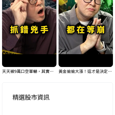
天天被9萬口空單嚇，其實你盯錯地方了｜Mr.Jimmy高志銘 #台股 #外資期貨 #融資
黃金偷偷大漲！這才是決定台股生死的「真風向球」！｜Mr.Jimmy高志銘 #黃金 #美元指數 #聯準會
精選股市資訊