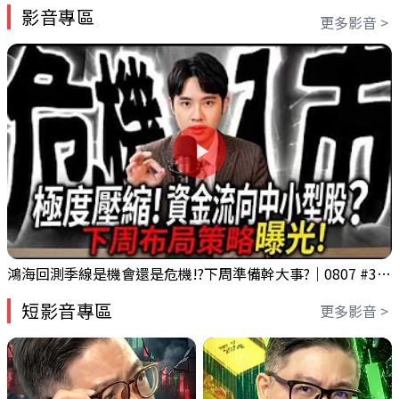
影音專區
更多影音 >
鴻海回測季線是機會還是危機!?下周準備幹大事?｜0807 #3661 #2317 #2317鴻海
短影音專區
更多影音 >