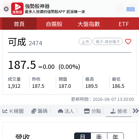
強勢股神器
開啟
最多人按讚的強勢股APP 起漲賺一波
首頁
自選股
大盤指數
ETF
可成
2474
上市
電子–其他電子
187.5
0.00 (0.00%)
成交量
昨收
開盤
最高
最低
1,912
187.5
187.0
189.5
186.5
更新時間：
2026-08-07 13:30:00
Ｋ線圖
籌碼
法人
分點
營收
營收
月
季
年