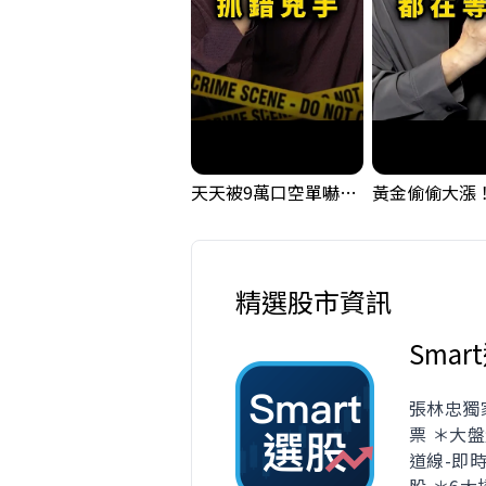
天天被9萬口空單嚇，其實你盯錯地方了｜Mr.Jimmy高志銘 #台股 #外資期貨 #融資
精選股市資訊
Smar
張林忠獨
票 ＊大盤
道線-即