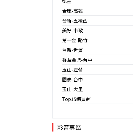
凱基
合庫-高雄
台新-五權西
美好-市政
第一金-路竹
台新-世貿
群益金鼎-台中
玉山-左營
國泰-台中
玉山-大里
Top15總買超
影音專區