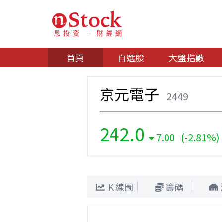
首頁
自選股
大盤指數
京元電子
2449
242.0
7.00 (-2.81%)
Ｋ線圖
籌碼