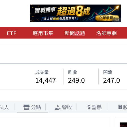
AD
ETF
應用市集
新聞話題
名師專欄
成交量
昨收
開盤
14,447
249.0
247.0
法人
分點
營收
盈餘