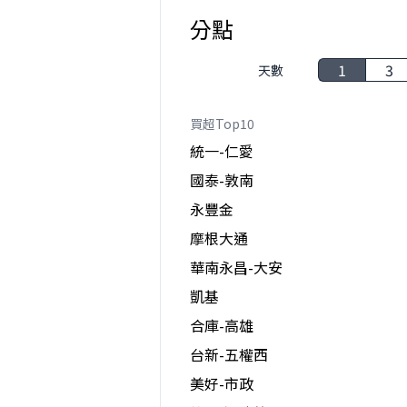
分點
1
3
天數
買超Top10
統一-仁愛
國泰-敦南
永豐金
摩根大通
華南永昌-大安
凱基
合庫-高雄
台新-五權西
美好-市政