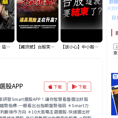
黃金偷偷大漲！這才是決定台股生死的「真風向球」！｜Mr.Jimmy高志銘 #黃金 #美元指數 #聯準會
【藏訊號】台股突破季線，週一我提醒了這個關鍵訊號
【該小心】中小股派對結束 ? 關鍵訊號都指向...
2
京
t選股APP
下載
下載
家研發Smart選股APP！讓你智慧看盤選出好股
趨勢指標-一眼看出台指期盤勢強弱 ＊Smart力
時判斷操作方向 ＊10大策略主題選股-快速選出好