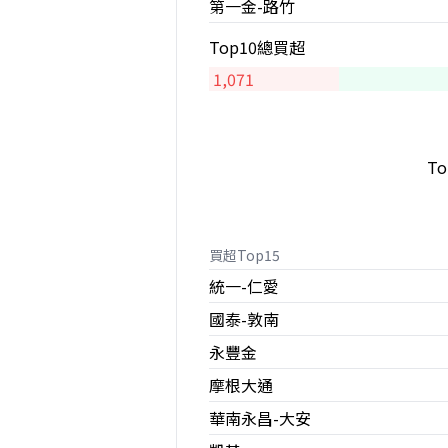
第一金-路竹
Top10總買超
1,071
T
買超Top15
統一-仁愛
國泰-敦南
永豐金
摩根大通
華南永昌-大安