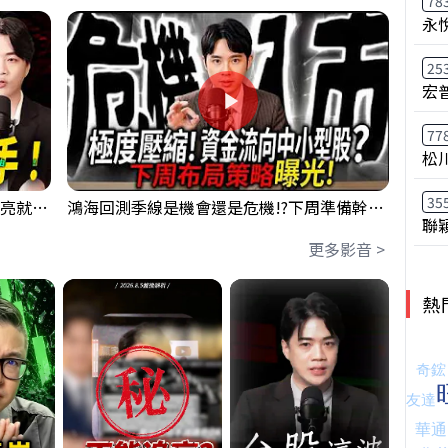
78
永
25
宏
77
松
35
【貪婪時間】格局要打開，下週訊號一亮就出手！我不說的話還真一堆人不知道！｜錢進大趨勢 Mr.智霖 陳 2026/08/08
鴻海回測季線是機會還是危機!?下周準備幹大事?｜0807 #3661 #2317 #2317鴻海
聯
更多影音 >
熱