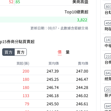
52
85
美商高盛
80
Top10總賣超
台
3,822
45
更新日期：08/07，此數據含鉅額交易
時
14
op15券商分點買賣超
中
價
量
買方
賣方
21
台
買超(張)
買均價
賣均價
200
247.39
247.00
64
統
180
245.25
246.47
180
246.74
244.28
20
新
133
246.18
246.02
79
245.50
246.61
84