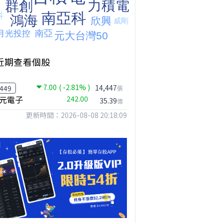
近期查看個股
7.00
( -2.81% )
台股狂飆1200點，但還有兩關沒過｜Mr.Jimmy高志銘 #台股 #期貨 #加權指數
【我被黑了?】是真的聽不懂嗎...還是... #股票分析 #因果分析
撐台股的不是投信，是買ETF的你自己｜Mr.Jimmy高志銘 #ETF #投信買超 #台股
14,447
449
張
元電子
242.00
35.39
億
更新時間：2026-08-08 20:18:09