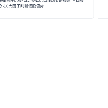
大掃描條件選股-自訂參數選出你想要的股票 ＊個股
評分-10大因子判斷個股優劣