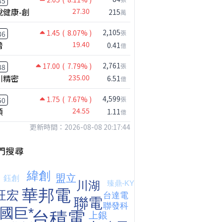
35
悅健康-創
27.30
215
萬
2,105
1.45
( 8.07% )
張
36
普
19.40
0.41
億
2,761
17.00
( 7.79% )
張
88
川精密
235.00
6.51
億
4,599
1.75
( 7.67% )
張
50
【注意!!!】外資暗中狂掃ETF想幹嘛? 非農影響能多大?!｜ Mr.永年 李 / Mr.JIMMY 高志銘 / 理財有夠跩
穎
24.55
1.11
億
更新時間：2026-08-08 20:17:44
門搜尋