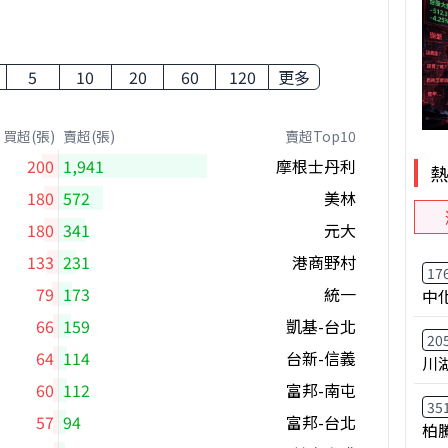
5
10
20
60
120
更多
買超(張)
賣超(張)
賣超Top10
200
1,941
摩根士丹利
180
572
美林
180
341
元大
133
231
港商野村
17
79
173
統一
中
66
159
凱基-台北
20
64
114
台新-信義
川
60
112
富邦-南屯
35
57
94
富邦-台北
柏