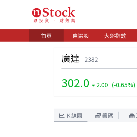
首頁
自選股
大盤指數
廣達
2382
302.0
2.00 (-0.65%)
Ｋ線圖
籌碼