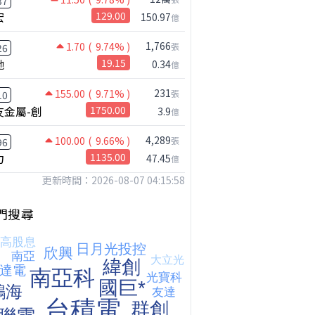
37
宏
129.00
150.97
億
1,766
1.70
( 9.74% )
張
26
馳
19.15
0.34
億
231
155.00
( 9.71% )
張
10
友金屬-創
1750.00
3.9
億
4,289
100.00
( 9.66% )
張
96
鴻海七月營收歷史新高!還能追嗎?｜0806 #2317 #2317鴻海 #矽晶圓
力
1135.00
47.45
億
更新時間：2026-08-07 04:15:58
門搜尋