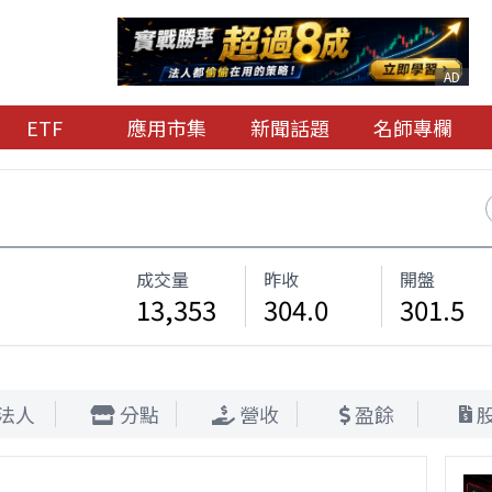
AD
ETF
應用市集
新聞話題
名師專欄
成交量
昨收
開盤
13,353
304.0
301.5
法人
分點
營收
盈餘