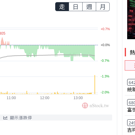
走
日
週
月
64
統
68
富
顯示漲跌停
24
吉