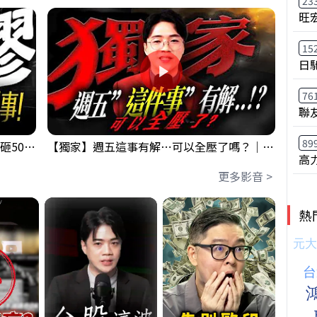
23
旺
15
日
76
聯
89
【出事啦】美國淪小偷！？聯手日本狂砸50億幹荒謬事！美元急殺黃金噴發，外資準備血洗台股！？｜ Mr.永年 李｜ 盤後講股 Mr.永年 李 2026 / 08 / 06
【獨家】週五這事有解⋯可以全壓了嗎？｜錢進大趨勢 Mr.智霖 陳 2026/08/06
高
更多影音 >
熱