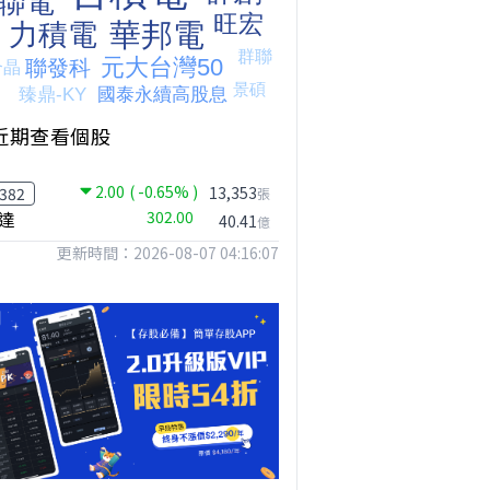
近期查看個股
2.00
( -0.65% )
【我被黑了?】是真的聽不懂嗎...還是... #股票分析 #因果分析
撐台股的不是投信，是買ETF的你自己｜Mr.Jimmy高志銘 #ETF #投信買超 #台股
【危機只解除一半?】台股暴漲後別急追！量縮反彈藏隱憂
13,353
382
張
達
302.00
40.41
億
更新時間：2026-08-07 04:16:07