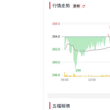
行情走勢
更新
五檔報價