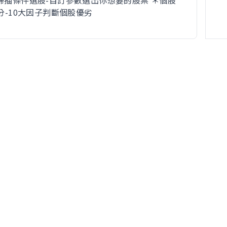
大掃描條件選股-自訂參數選出你想要的股票 ＊個股
評分-10大因子判斷個股優劣