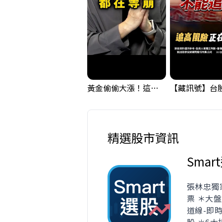
黃金偷偷大漲！這才是決定台股生死的「真風向球」！｜Mr.Jimmy高志銘 #黃金 #美元指數 #聯準會
精選股市資訊
Smar
張林忠獨
票 ＊大盤
道線-即