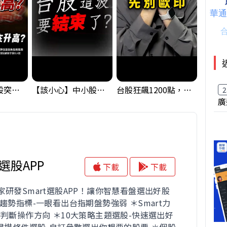
【藏訊號】台股突破季線，週一我提醒了這個關鍵訊號
【該小心】中小股派對結束 ? 關鍵訊號都指向...
台股狂飆1200點，但還有兩關沒過｜Mr.Jimmy高志銘 #台股 #期貨 #加權指數
2
廣
t選股APP
下載
下載
家研發Smart選股APP！讓你智慧看盤選出好股
趨勢指標-一眼看出台指期盤勢強弱 ＊Smart力
時判斷操作方向 ＊10大策略主題選股-快速選出好