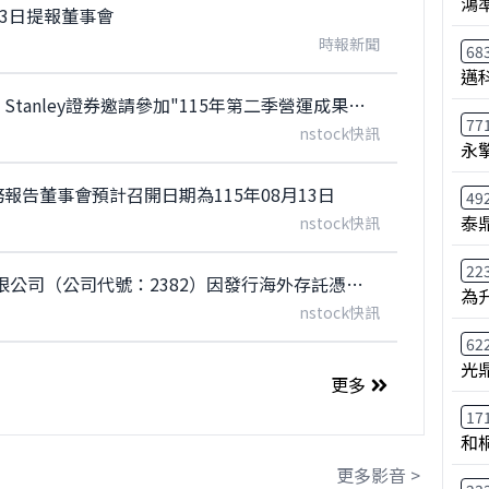
鴻
13日提報董事會
時報新聞
68
邁
【重訊】廣達：本公司受Morgan Stanley證券邀請參加"115年第二季營運成果線上電話說明會”
77
nstock快訊
永
報告董事會預計召開日期為115年08月13日
49
泰鼎
nstock快訊
22
【公告】廣達：廣達電腦股份有限公司（公司代號：2382）因發行海外存託憑證115年現金增資股款繳納憑證上市開始買賣日期。
為
nstock快訊
62
光
更多
17
和
更多影音 >