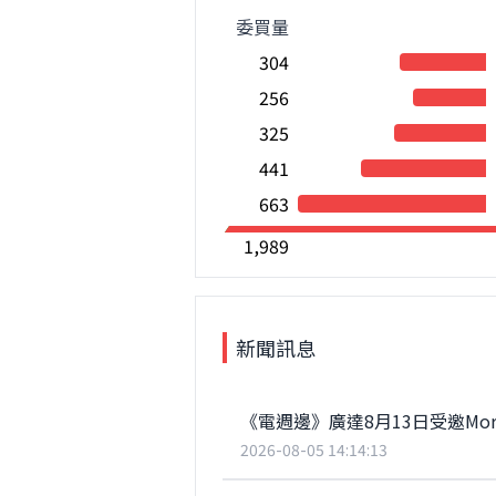
委買量
304
256
325
441
663
1,989
新聞訊息
《電週邊》廣達8月13日受邀Morga
2026-08-05 14:14:13