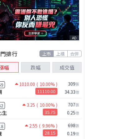
AD
熱門排行
上市
上櫃
合併
漲幅
跌幅
成交值
309
1010.00
( 10.00% )
張
59
湖
11110.00
34.33
億
707
3.25
( 10.00% )
張
62
化生
35.75
0.25
億
698
2.55
( 9.96% )
張
18
騰
28.15
0.19
億