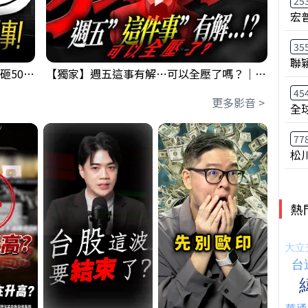
25
宏
35
聯
【出事啦】美國淪小偷！？聯手日本狂砸50億幹荒謬事！美元急殺黃金噴發，外資準備血洗台股！？｜ Mr.永年 李｜ 盤後講股 Mr.永年 李 2026 / 08 / 06
【獨家】週五這事有解⋯可以全壓了嗎？｜錢進大趨勢 Mr.智霖 陳 2026/08/06
45
更多影音 >
全
77
松
熱