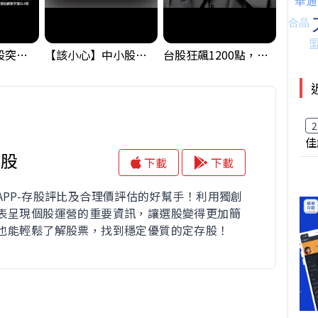
【藏訊號】台股突破季線，週一我提醒了這個關鍵訊號
【該小心】中小股派對結束 ? 關鍵訊號都指向...
台股狂飆1200點，但還有兩關沒過｜Mr.Jimmy高志銘 #台股 #期貨 #加權指數
2
佳
存股
下載
下載
APP-存股評比及合理價評估的好幫手！利用獨創
表呈現個股運營的重要資訊，讓選股變得更加簡
也能輕鬆了解股票，找到穩定優質的定存股！