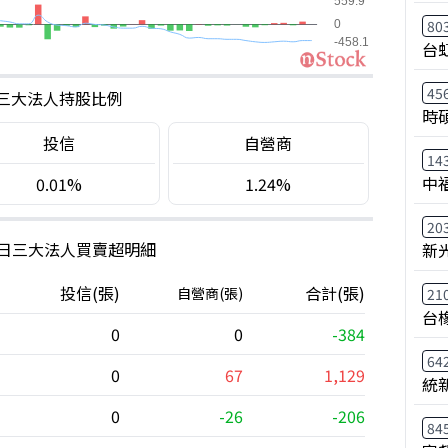
80
台
45
三大法人持股比例
時
投信
自營商
14
中
0.01%
1.24%
20
0日三大法人買賣超明細
新
投信(張)
合計(張)
自營商(張)
21
台
0
0
-384
64
0
67
1,129
統
0
-26
-206
84