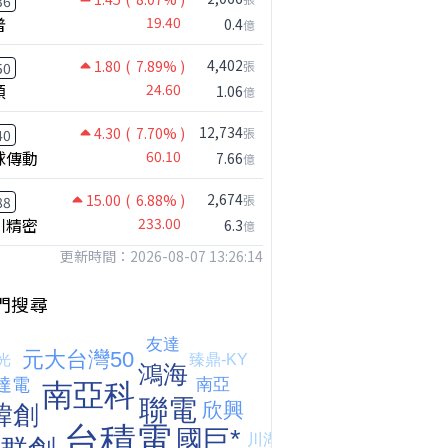
36
普
19.40
0.4
億
4,402
1.80
( 7.89% )
張
50
穎
24.60
1.06
億
鴻海七月營收歷史新高!還能追嗎?｜0806 #2317 #2317鴻海 #矽晶圓
12,734
4.30
( 7.70% )
張
40
球傳動
60.10
7.66
億
2,674
15.00
( 6.88% )
張
88
川精密
233.00
6.3
億
更新時間：2026-08-07 13:26:14
門搜尋