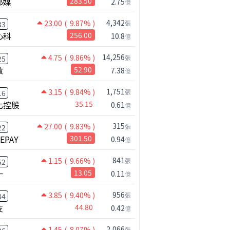
邦媒
283.50
2.75
億
4,342
23.00
( 9.87% )
張
33
心科
256.00
10.8
億
14,256
4.75
( 9.86% )
張
25
啟
52.90
7.38
億
1,751
3.15
( 9.84% )
張
16
化控股
35.15
0.61
億
315
27.00
( 9.83% )
張
22
NEPAY
301.50
0.94
億
841
1.15
( 9.66% )
張
52
一
13.05
0.11
億
956
3.85
( 9.40% )
張
84
友
44.80
0.42
億
2,066
1.45
( 8.07% )
張