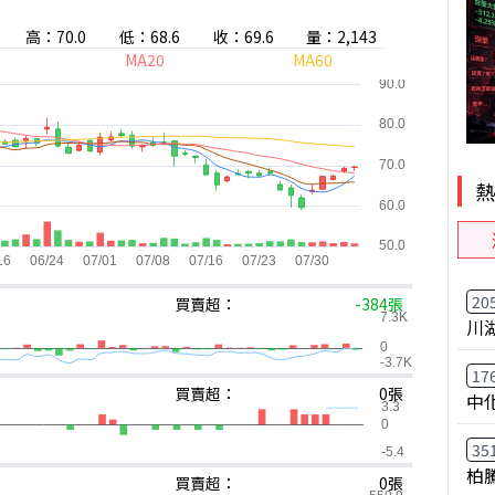
高：70.0
低：68.6
收：69.6
量：2,143
MA20
MA60
20
買賣超：
-384張
川
17
買賣超：
0張
中
35
柏
買賣超：
0張