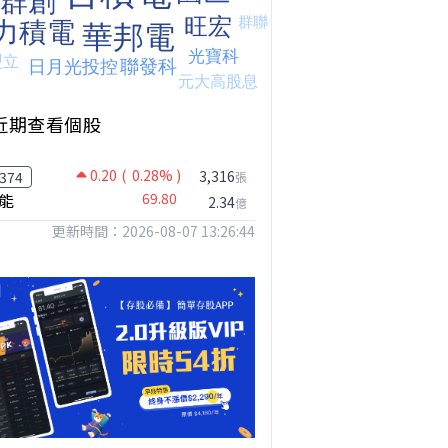
【我被黑了?】是真的聽不懂嗎...還是... #股票分析 #因果分析
撐台股的不是投信，是買ETF的你自己｜Mr.Jimmy高志銘 #ETF #投信買超 #台股
【危機只解除一半?】台股暴漲後別急追！量縮反彈藏隱憂
近期查看個股
0.20
( 0.28% )
3,316
374
張
能
69.80
2.34
億
更新時間：2026-08-07 13:26:44