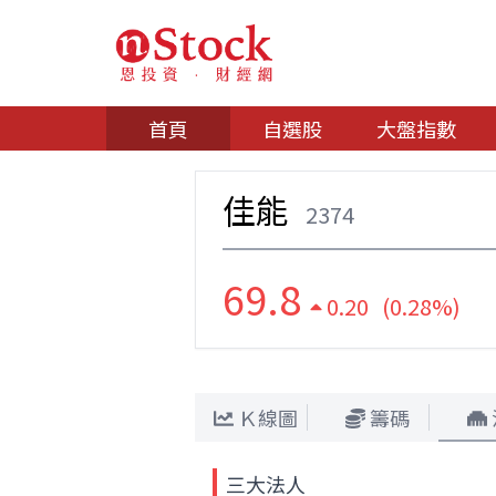
首頁
自選股
大盤指數
佳能
2374
69.8
0.20 (0.28%)
Ｋ線圖
籌碼
三大法人