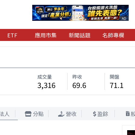
AD
ETF
應用市集
新聞話題
名師專欄
成交量
昨收
開盤
3,316
69.6
71.1
法人
分點
營收
盈餘