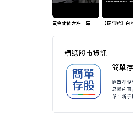
黃金偷偷大漲！這才是決定台股生死的「真風向球」！｜Mr.Jimmy高志銘 #黃金 #美元指數 #聯準會
精選股市資訊
簡單
簡單存股
易懂的圖
單！新手