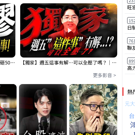
23
旺
15
日
76
聯
89
【出事啦】美國淪小偷！？聯手日本狂砸50億幹荒謬事！美元急殺黃金噴發，外資準備血洗台股！？｜ Mr.永年 李｜ 盤後講股 Mr.永年 李 2026 / 08 / 06
【獨家】週五這事有解⋯可以全壓了嗎？｜錢進大趨勢 Mr.智霖 陳 2026/08/06
高
更多影音 >
熱