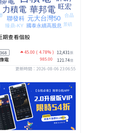
近期查看個股
45.00
( 4.78% )
【我被黑了?】是真的聽不懂嗎...還是... #股票分析 #因果分析
撐台股的不是投信，是買ETF的你自己｜Mr.Jimmy高志銘 #ETF #投信買超 #台股
【危機只解除一半?】台股暴漲後別急追！量縮反彈藏隱憂
12,431
368
張
像電
985.00
121.74
億
更新時間：2026-08-06 23:06:55