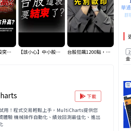
【藏訊號】台股突破季線，週一我提醒了這個關鍵訊號
【該小心】中小股派對結束 ? 關鍵訊號都指向...
台股狂飆1200點，但還有兩關沒過｜Mr.Jimmy高志銘 #台股 #期貨 #加權指數
2
金
harts
下載
試用！程式交易輕鬆上手，MultiCharts提供您
資體驗 機械操作自動化、績效回測最佳化、進出
化