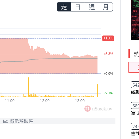
走
日
週
月
64
統
68
富
顯示漲跌停
24
吉