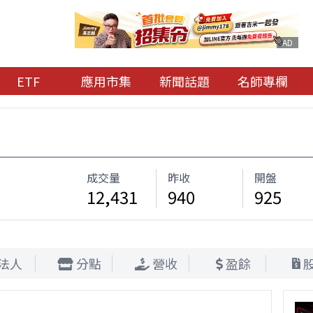
AD
ETF
應用市集
新聞話題
名師專欄
成交量
昨收
開盤
12,431
940
925
法人
分點
營收
盈餘