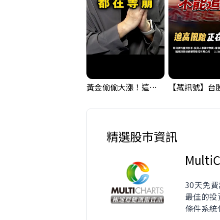
黃金偷偷大漲！這才是決定台股生死的「真風向球」！｜Mr.Jimmy高志銘 #黃金 #美元指數 #聯準會
精選股市資訊
MultiC
30天免費
最佳的投
條件系統