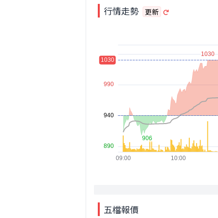
行情走勢
更新
五檔報價