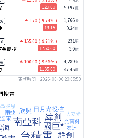
37
宏
129.00
150.97
億
1,766
1.70
( 9.74% )
張
26
馳
19.15
0.34
億
231
155.00
( 9.71% )
張
10
友金屬-創
1750.00
3.9
億
4,289
100.00
( 9.66% )
張
96
鴻海七月營收歷史新高!還能追嗎?｜0806 #2317 #2317鴻海 #矽晶圓
力
1135.00
47.45
億
更新時間：2026-08-06 23:05:58
門搜尋