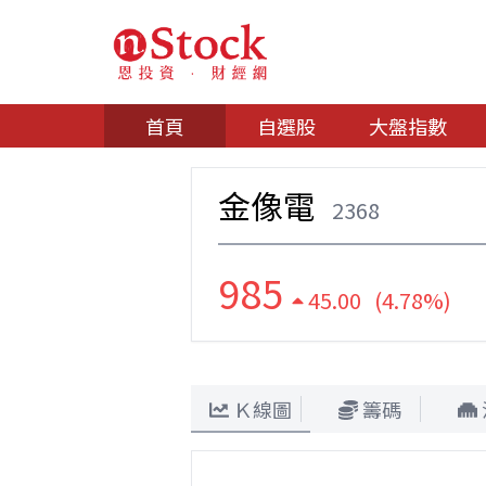
首頁
自選股
大盤指數
金像電
2368
985
45.00 (4.78%)
Ｋ線圖
籌碼