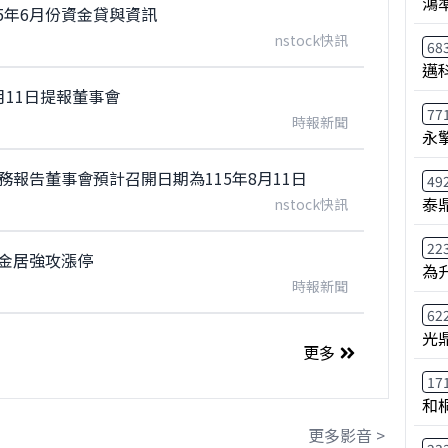
鴻
5年6月份資金貸與資訊
nstock快訊
68
邁
月11日提報董事會
77
時報新聞
永
務報告董事會預計召開日期為115年8月11日
49
泰鼎
nstock快訊
22
、金居強攻漲停
為
時報新聞
62
光
更多
17
和
更多影音 >