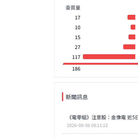
委買量
17
10
15
27
117
186
新聞訊息
《電零組》注意股：金像電 近5日漲
2026-08-06 08:11:12