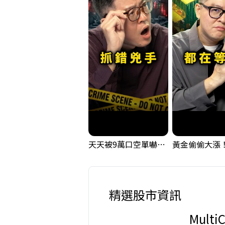
天天被9萬口空單嚇，其實你盯錯地方了｜Mr.Jimmy高志銘 #台股 #外資期貨 #融資
精選股市資訊
Mult