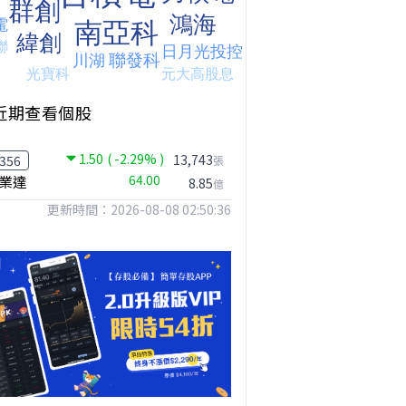
近期查看個股
1.50
( -2.29% )
13,743
356
張
業達
64.00
8.85
億
更新時間：2026-08-08 02:50:36
台股狂飆1200點，但還有兩關沒過｜Mr.Jimmy高志銘 #台股 #期貨 #加權指數
【我被黑了?】是真的聽不懂嗎...還是... #股票分析 #因果分析
撐台股的不是投信，是買ETF的你自己｜Mr.Jimmy高志銘 #ETF #投信買超 #台股