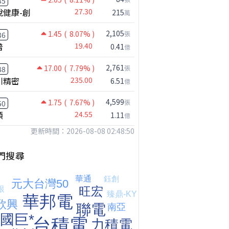
35
悅健康-創
27.30
215
萬
2,105
1.45
( 8.07% )
張
36
普
19.40
0.41
億
2,761
17.00
( 7.79% )
張
88
川精密
235.00
6.51
億
4,599
1.75
( 7.67% )
張
50
穎
24.55
1.11
億
更新時間：2026-08-08 02:48:50
門搜尋
【嚇死人】我買了一檔股票後馬上跌停 ! 超神反轉，結局令人傻眼 !｜ Mr.永年 李｜ 盤後講股 Mr.永年 李 2026 / 08 / 07