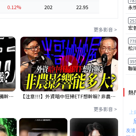
78
0.12%
202
22.95
永
25
宏
更多影音 >
77
松
35
聯
熱
鴻海回測季線是機會還是危機!?下周準備幹大事?｜0807 #3661 #2317 #2317鴻海
【注意!!!】外資暗中狂掃ETF想幹嘛? 非農影響能多大?!｜ Mr.永年 李 / Mr.JIMMY 高志銘 / 理財有夠跩
更多影音 >