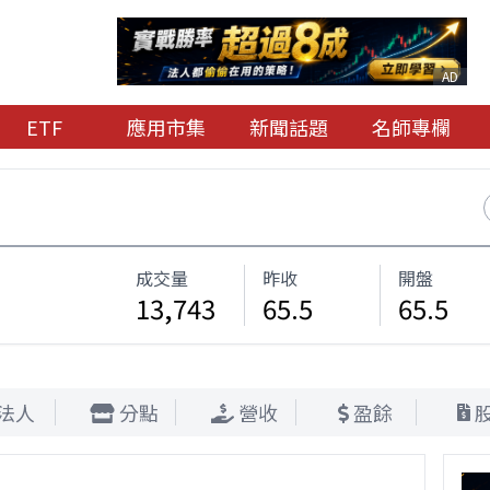
AD
ETF
應用市集
新聞話題
名師專欄
成交量
昨收
開盤
13,743
65.5
65.5
法人
分點
營收
盈餘