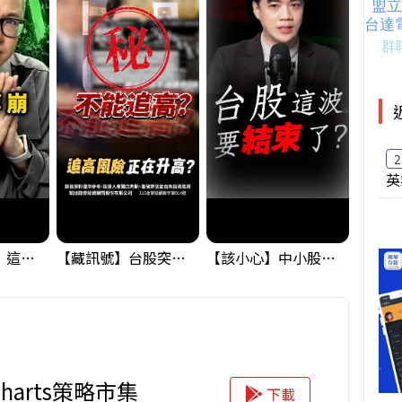
2
英
黃金偷偷大漲！這才是決定台股生死的「真風向球」！｜Mr.Jimmy高志銘 #黃金 #美元指數 #聯準會
【藏訊號】台股突破季線，週一我提醒了這個關鍵訊號
【該小心】中小股派對結束 ? 關鍵訊號都指向...
iCharts策略市集
下載