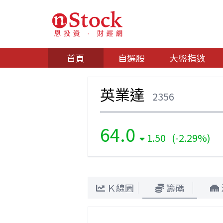
首頁
自選股
大盤指數
英業達
2356
64.0
1.50 (-2.29%)
Ｋ線圖
籌碼