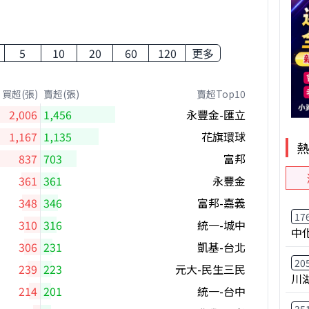
5
10
20
60
120
更多
買超(張)
賣超(張)
賣超Top10
2,006
1,456
永豐金-匯立
1,167
1,135
花旗環球
837
703
富邦
361
361
永豐金
348
346
富邦-嘉義
17
310
316
統一-城中
中
306
231
凱基-台北
20
239
223
元大-民生三民
川
214
201
統一-台中