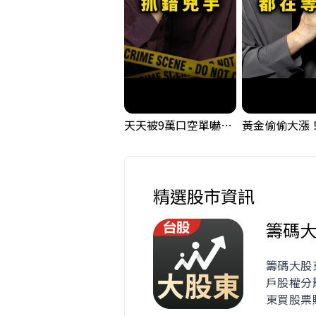
天天被9萬口空單嚇，其實你盯錯地方了｜Mr.Jimmy高志銘 #台股 #外資期貨 #融資
精選股市資訊
籌碼
籌碼大股
戶股權分
東買股票