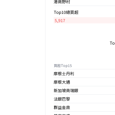
港商野村
Top10總買超
5,917
T
買超Top15
摩根士丹利
摩根大通
新加坡商瑞銀
法銀巴黎
群益金鼎