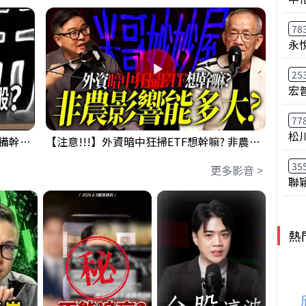
78
永
25
宏
77
松
鴻海回測季線是機會還是危機!?下周準備幹大事?｜0807 #3661 #2317 #2317鴻海
【注意!!!】外資暗中狂掃ETF想幹嘛? 非農影響能多大?!｜ Mr.永年 李 / Mr.JIMMY 高志銘 / 理財有夠跩
35
更多影音 >
聯
熱