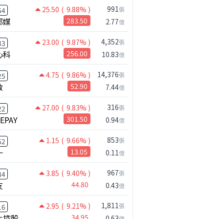
991
25.50
( 9.88% )
張
54
邦媒
283.50
2.77
億
4,352
23.00
( 9.87% )
張
33
心科
256.00
10.83
億
14,376
4.75
( 9.86% )
張
25
啟
52.90
7.44
億
316
27.00
( 9.83% )
張
22
NEPAY
301.50
0.94
億
853
1.15
( 9.66% )
張
52
一
13.05
0.11
億
967
3.85
( 9.40% )
張
84
友
44.80
0.43
億
1,811
2.95
( 9.21% )
張
16
化控股
34.95
0.63
億