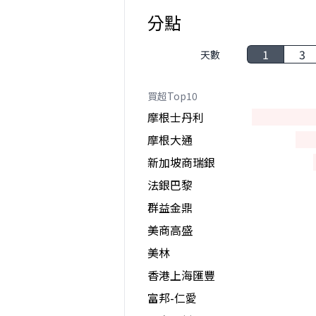
分點
1
3
天數
買超Top10
摩根士丹利
摩根大通
新加坡商瑞銀
法銀巴黎
群益金鼎
美商高盛
美林
香港上海匯豐
富邦-仁愛