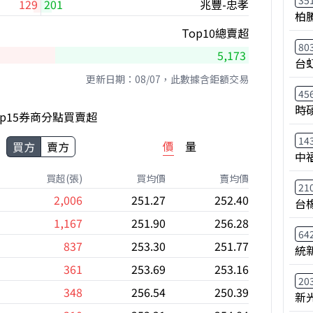
35
129
201
兆豐-忠孝
柏
Top10總賣超
80
5,173
台
更新日期：08/07，此數據含鉅額交易
45
時
op15券商分點買賣超
14
價
量
買方
賣方
中
買超(張)
買均價
賣均價
21
2,006
251.27
252.40
台
1,167
251.90
256.28
64
837
253.30
251.77
統
361
253.69
253.16
20
348
256.54
250.39
新