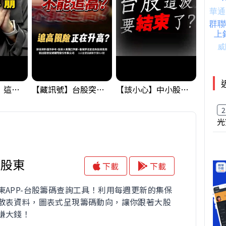
黃金偷偷大漲！這才是決定台股生死的「真風向球」！｜Mr.Jimmy高志銘 #黃金 #美元指數 #聯準會
【藏訊號】台股突破季線，週一我提醒了這個關鍵訊號
【該小心】中小股派對結束 ? 關鍵訊號都指向...
2
光
大股東
下載
下載
東APP-台股籌碼查詢工具！利用每週更新的集保
散表資料，圖表式呈現籌碼動向，讓你跟著大股
賺大錢！