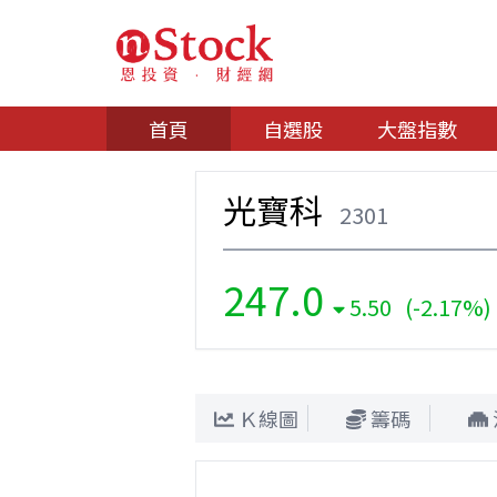
首頁
自選股
大盤指數
光寶科
2301
247.0
5.50 (-2.17%)
Ｋ線圖
籌碼