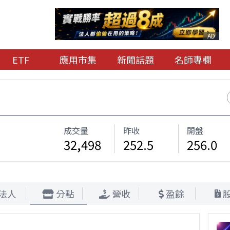
AD
ETF
應用市集
新聞話題
名師專欄
成交量
昨收
開盤
32,498
252.5
256.0
法人
分點
營收
盈餘