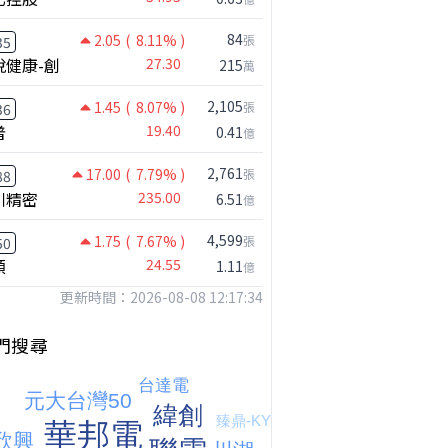
84
2.05
( 8.11% )
張
35
悅健康-創
27.30
215
萬
2,105
1.45
( 8.07% )
張
36
普
19.40
0.41
億
2,761
17.00
( 7.79% )
張
88
川精密
235.00
6.51
億
【嚇死人】我買了一檔股票後馬上跌停 ! 超神反轉，結局令人傻眼 !｜ Mr.永年 李｜ 盤後講股 Mr.永年 李 2026 / 08 / 07
4,599
1.75
( 7.67% )
張
50
穎
24.55
1.11
億
更新時間：2026-08-08 12:17:34
門搜尋