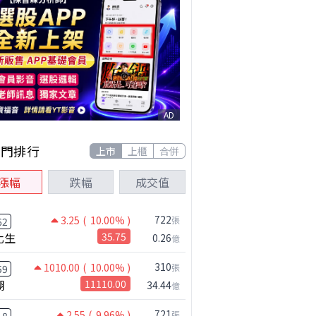
AD
熱門排行
上市
上櫃
合併
漲幅
跌幅
成交值
722
3.25
( 10.00% )
張
62
化生
35.75
0.26
億
310
1010.00
( 10.00% )
張
59
湖
11110.00
34.44
億
721
2.55
( 9.96% )
張