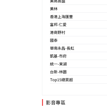
美商高盛
美林
香港上海匯豐
富邦-仁愛
港商野村
國泰
華南永昌-長虹
凱基-市府
統一-東湖
台新-林園
Top15總買超
影音專區