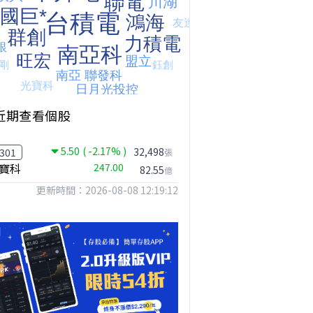
近期查看個股
台股狂飆1200點，但還有兩關沒過｜Mr.Jimmy高志銘 #台股 #期貨 #加權指數
【我被黑了?】是真的聽不懂嗎...還是... #股票分析 #因果分析
撐台股的不是投信，是買ETF的你自己｜Mr.Jimmy高志銘 #ETF #投信買超 #台股
5.50
( -2.17% )
32,498
301
張
寶科
247.00
82.55
億
更新時間：2026-08-08 12:19:12