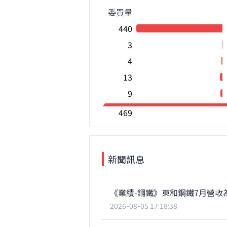
委買量
440
3
4
13
9
469
新聞訊息
《業績-鋼鐵》東和鋼鐵7月營收為5
2026-08-05 17:18:38