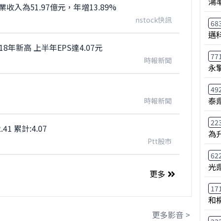
鴻
收入為51.97億元，年增13.89%
nstock快訊
68
邁
年新高 上半年EPS達4.07元
77
時報新聞
永
49
泰鼎
時報新聞
22
41 累計:4.07
為
Ptt股市
62
光
更多
17
和
更多影音 >