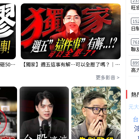
23
旺
15
日
76
聯
89
【出事啦】美國淪小偷！？聯手日本狂砸50億幹荒謬事！美元急殺黃金噴發，外資準備血洗台股！？｜ Mr.永年 李｜ 盤後講股 Mr.永年 李 2026 / 08 / 06
【獨家】週五這事有解⋯可以全壓了嗎？｜錢進大趨勢 Mr.智霖 陳 2026/08/06
高
更多影音 >
熱