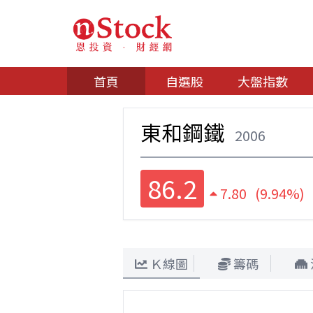
首頁
自選股
大盤指數
東和鋼鐵
2006
86.2
7.80 (9.94%)
Ｋ線圖
籌碼