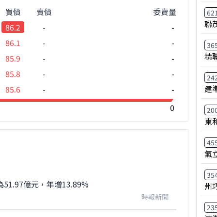
買價
賣價
委賣量
62
聯
86.2
-
-
86.1
-
-
36
精
85.9
-
-
85.8
-
-
24
建
85.6
-
-
0
20
東
45
氣
35
1.97億元，年增13.89%
州
時報新聞
23