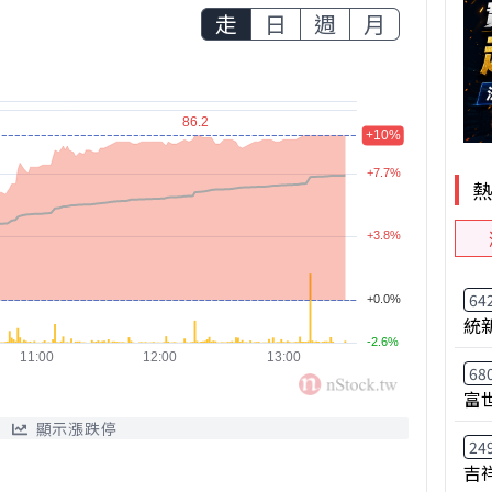
走
日
週
月
64
統
68
富
顯示漲跌停
24
吉