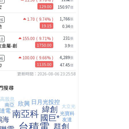
37
宏
129.00
150.97
億
1,766
1.70
( 9.74% )
張
26
馳
19.15
0.34
億
231
155.00
( 9.71% )
張
10
友金屬-創
1750.00
3.9
億
4,289
100.00
( 9.66% )
張
96
鴻海七月營收歷史新高!還能追嗎?｜0806 #2317 #2317鴻海 #矽晶圓
力
1135.00
47.45
億
更新時間：2026-08-06 23:25:58
門搜尋