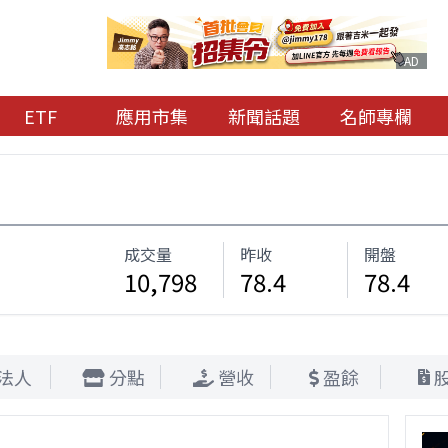
AD
ETF
應用市集
新聞話題
名師專欄
成交量
昨收
開盤
10,798
78.4
78.4
法人
分點
營收
盈餘