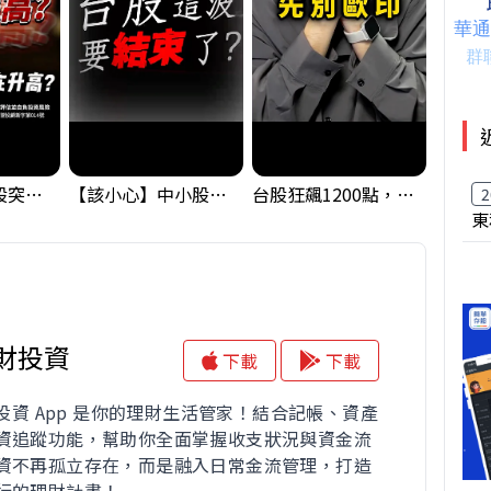
【藏訊號】台股突破季線，週一我提醒了這個關鍵訊號
【該小心】中小股派對結束 ? 關鍵訊號都指向...
台股狂飆1200點，但還有兩關沒過｜Mr.Jimmy高志銘 #台股 #期貨 #加權指數
2
東
理財投資
下載
下載
財投資 App 是你的理財生活管家！結合記帳、資產
資追蹤功能，幫助你全面掌握收支狀況與資金流
資不再孤立存在，而是融入日常金流管理，打造