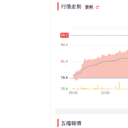
行情走勢
更新
五檔報價