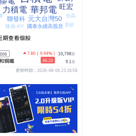
近期查看個股
7.80
( 9.94% )
【我被黑了?】是真的聽不懂嗎...還是... #股票分析 #因果分析
撐台股的不是投信，是買ETF的你自己｜Mr.Jimmy高志銘 #ETF #投信買超 #台股
【危機只解除一半?】台股暴漲後別急追！量縮反彈藏隱憂
10,798
006
張
和鋼鐵
86.20
9.1
億
更新時間：2026-08-06 23:26:58