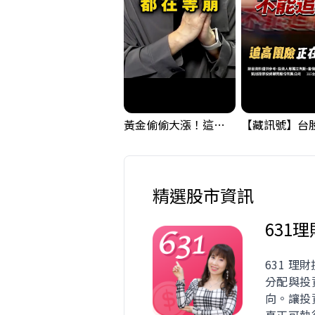
黃金偷偷大漲！這才是決定台股生死的「真風向球」！｜Mr.Jimmy高志銘 #黃金 #美元指數 #聯準會
精選股市資訊
631
631 理
分配與投
向。讓投