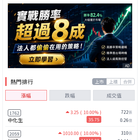
AD
熱門排行
上市
上櫃
合併
漲幅
跌幅
成交值
722
3.25
( 10.00% )
張
1762
中化生
35.75
0.26
億
310
1010.00
( 10.00% )
張
2059