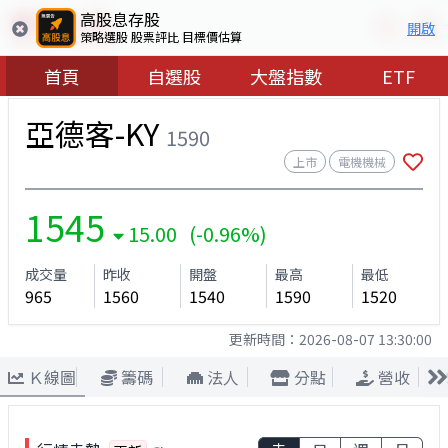
高股息存股
開啟
策略選股 股票評比 目標價估算
首頁
自選股
大盤指數
ETF
亞德客-KY
1590
上市
電機機械
1545
15.00 (-0.96%)
成交量
昨收
開盤
最高
最低
965
1560
1540
1590
1520
更新時間：
2026-08-07 13:30:00
Ｋ線圖
籌碼
法人
分點
營收