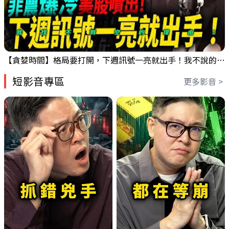
【貪婪時間】格局要打開，下週訊號一亮就出手！我不說的話還真一堆人不知道！｜錢進大趨勢 Mr.智霖 陳 2026/08/08
短影音專區
更多影音 >