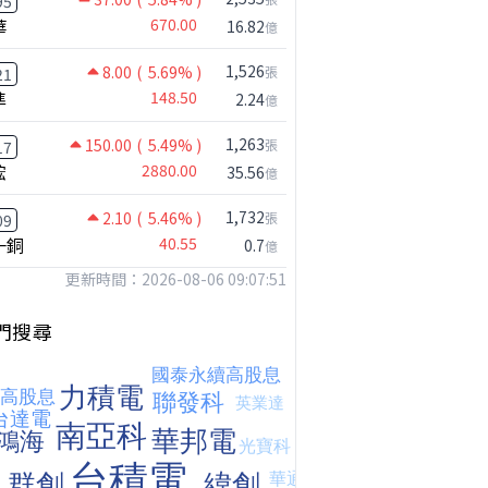
95
華
670.00
16.82
億
1,526
8.00
( 5.69% )
張
21
準
148.50
2.24
億
1,263
150.00
( 5.49% )
張
17
鋐
2880.00
35.56
億
1,732
2.10
( 5.46% )
張
09
一銅
40.55
0.7
億
更新時間：2026-08-06 09:07:51
【危機只解除一半?】台股暴漲後別急追！量縮反彈藏隱憂
台股何時會出現真正的大反彈?｜Mr.Jimmy高志銘 #李永年 #台股
台股狂飆近逾3000點，該追還是該等?｜Mr.Jimmy高志銘 #台股 #AI概念股 #台積電
門搜尋