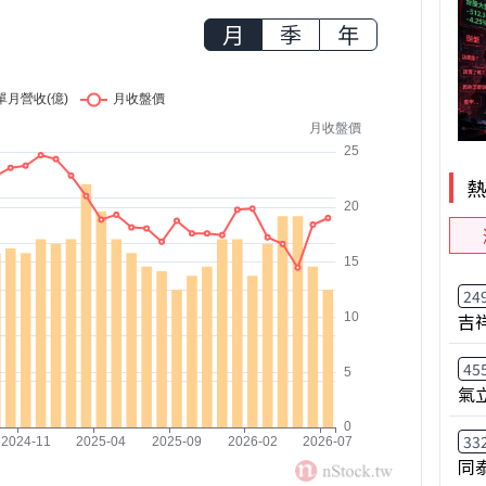
月
季
年
24
吉
45
氣
33
同