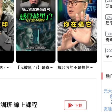
23
研
24
建
30
奇
20
第
台股狂飆1200點，但還有兩關沒過｜Mr.Jimmy高志銘 #台股 #期貨 #加權指數
【我被黑了?】是真的聽不懂嗎...還是... #股票分析 #因果分析
撐台股的不是投信，是買ETF的你自己｜Mr.Jimmy高志銘 #ETF #投信買超 #台股
熱
訓班 線上課程
下載