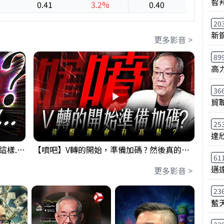
智
0.41
3.2%
0.40
-15.0
20
新
更多影音 >
89
高
36
貿聯
25
達
【衝了?】台股開盤很High 結果尾盤卻這樣... 錢進大趨勢 Mr.智霖 陳 2026/08/05
【噴吧】V轉的開始，準備加碼 ? 然後真的還有高點 ?｜ 盤後講股 Mr.永年 李 2026 / 08 / 05
61
邁
更多影音 >
23
藍