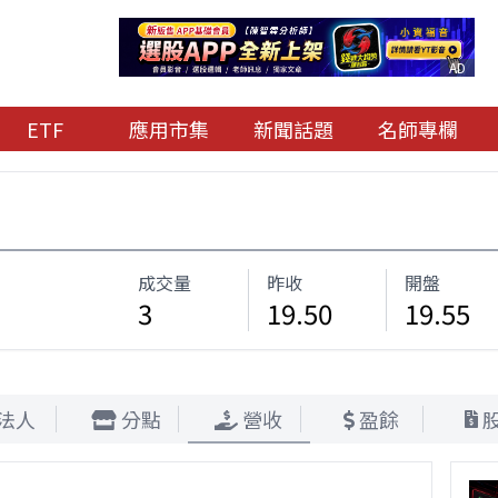
AD
ETF
應用市集
新聞話題
名師專欄
成交量
昨收
開盤
3
19.50
19.55
法人
分點
營收
盈餘