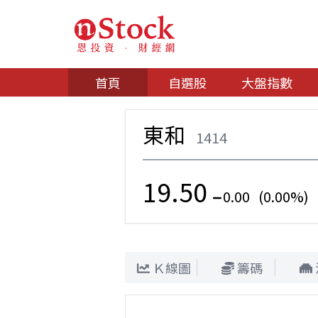
首頁
自選股
大盤指數
東和
1414
19.50
0.00 (0.00%)
Ｋ線圖
籌碼