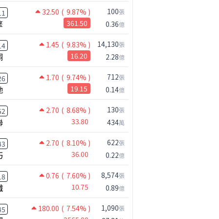
100
32.50
( 9.87% )
張
11
2025
擎
361.50
0.36
億
年累(億)
累積年增
營收(億)
年增
14,130
1.45
( 9.83% )
張
4.68
-10.7%
0.41
-14.1
14
桐
16.20
2.28
億
4.27
-11.5%
0.38
-24.8
712
1.70
( 9.74% )
%
3.92
-11.8%
0.39
-14.9
張
26
馳
19.15
0.14
億
%
3.59
-11.5%
0.38
-22.6
130
%
3.29
-10.6%
0.39
-23.9
2.70
( 8.68% )
張
52
聯
33.80
434
萬
%
2.95
-10.1%
0.45
1.3%
2.60
-8.2%
0.41
-7.3%
622
2.70
( 8.10% )
張
43
巧
36.00
0.22
億
%
2.22
-8.2%
0.51
-7.0%
1.81
-5.3%
0.51
32.2%
8,574
0.76
( 7.60% )
張
18
纖
10.75
0.89
億
1.33
-4.9%
0.54
-1.4%
0.81
-5.8%
0.39
-20.4
1,090
180.00
( 7.54% )
張
45