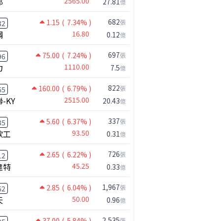
邦
2565.00
27.81
億
%
0.40
-15.0%
0.47
33.1%
682
1.15
( 7.34% )
張
32
鋼
16.80
0.12
億
697
75.00
( 7.24% )
張
96
力
1110.00
7.5
億
822
160.00
( 6.79% )
張
65
-KY
2515.00
20.43
億
337
5.60
( 6.37% )
張
35
欣工
93.50
0.31
億
鴻海跟上緯創 ! 國巨漲勢到頭了嗎!?｜0804 #國巨 #2317 #2317鴻海
726
2.65
( 6.22% )
張
12
達特
45.25
0.33
億
1,967
2.85
( 6.04% )
張
62
天
50.00
0.96
億
2,535
37.00
( 5.84% )
張