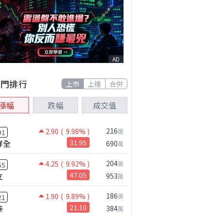
AD
熱門排行
上市
上櫃
合併
漲幅
跌幅
成交值
216
2.90
( 9.98% )
張
91
祥全
31.95
690
萬
204
4.25
( 9.92% )
張
55
立
47.05
953
萬
186
1.90
( 9.89% )
張
21
泰
21.10
384
萬