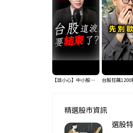
【該小心】中小股派對結束 ? 關鍵訊號都指向...
精選股市資訊
選股特