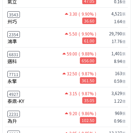
氣立
47.05
0.16
億
4,521
3.30
( 9.90% )
張
3543
州巧
36.60
1.64
億
29,790
5.50
( 9.90% )
張
2354
鴻準
61.00
17.76
億
1,401
59.00
( 9.88% )
張
6831
邁科
656.00
8.94
億
163
32.50
( 9.87% )
張
7711
永擎
361.50
0.59
億
3,629
3.15
( 9.87% )
張
4927
泰鼎-KY
35.05
1.22
億
969
9.20
( 9.86% )
張
2231
為升
102.50
0.96
億
13,127