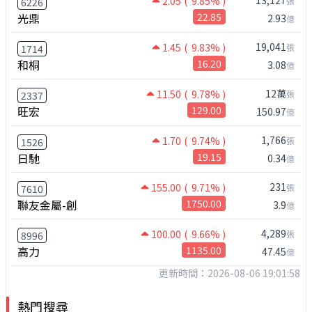
2.05
( 9.85% )
張
6226
光鼎
22.85
2.93
億
19,041
1.45
( 9.83% )
張
1714
和桐
16.20
3.08
億
12萬
11.50
( 9.78% )
張
2337
旺宏
129.00
150.97
億
1,766
1.70
( 9.74% )
張
1526
日馳
19.15
0.34
億
231
155.00
( 9.71% )
張
7610
聯友金屬-創
1750.00
3.9
億
4,289
100.00
( 9.66% )
張
8996
高力
1135.00
47.45
億
更新時間：2026-08-06 19:01:58
熱門搜尋