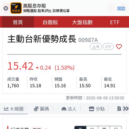
高股息存股
開啟
策略選股 股票評比 目標價估算
首頁
自選股
大盤指數
ETF
主動台新優勢成長
00987A
上市
ETF
15.42
0.24 (1.58%)
成交量
昨收
開盤
最高
最低
1,760
15.18
15.16
15.50
14.91
更新時間：
2026-08-06 13:30:00
Ｋ線圖
籌碼
法人
分點
股