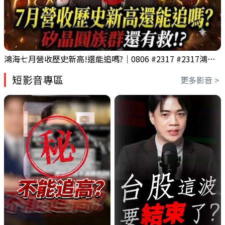
鴻海七月營收歷史新高!還能追嗎?｜0806 #2317 #2317鴻海 #矽晶圓
短影音專區
更多影音 >