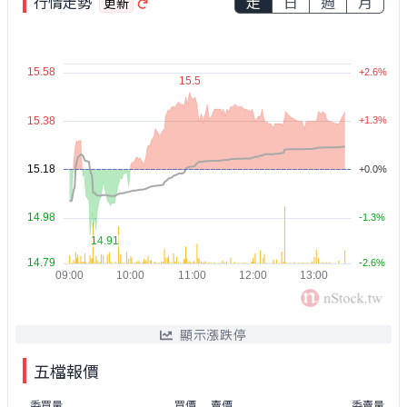
行情走勢
走
日
週
月
更新
顯示漲跌停
五檔報價
委買量
買價
賣價
委賣量