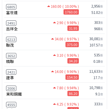
2,956
160.00
( 10.00% )
張
6805
富世達
1760.00
51.02
億
303
2.90
( 9.98% )
張
2491
吉祥全
31.95
968
萬
30,081
34.00
( 9.97% )
張
6213
聯茂
375.00
107.57
億
535
3.10
( 9.96% )
張
3652
精聯
34.20
0.18
億
11,633
14.00
( 9.96% )
張
2421
建準
154.50
17.7
億
10,798
7.80
( 9.94% )
張
2006
東和鋼鐵
86.20
9.1
億
333
4.25
( 9.92% )
張
4555