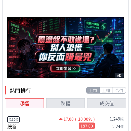
AD
熱門排行
上市
上櫃
合併
漲幅
跌幅
成交值
1,249
17.00
( 10.00% )
張
6426
統新
187.00
2.24
億