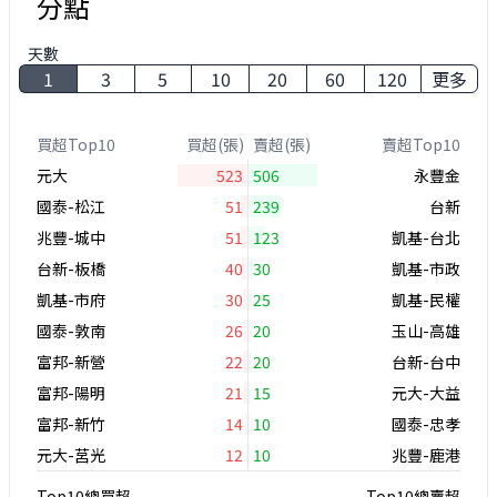
分點
天數
1
3
5
10
20
60
120
更多
買超Top10
買超(張)
賣超(張)
賣超Top10
元大
523
506
永豐金
國泰-松江
51
239
台新
兆豐-城中
51
123
凱基-台北
台新-板橋
40
30
凱基-市政
凱基-市府
30
25
凱基-民權
國泰-敦南
26
20
玉山-高雄
富邦-新營
22
20
台新-台中
富邦-陽明
21
15
元大-大益
富邦-新竹
14
10
國泰-忠孝
元大-莒光
12
10
兆豐-鹿港
Top10總買超
Top10總賣超