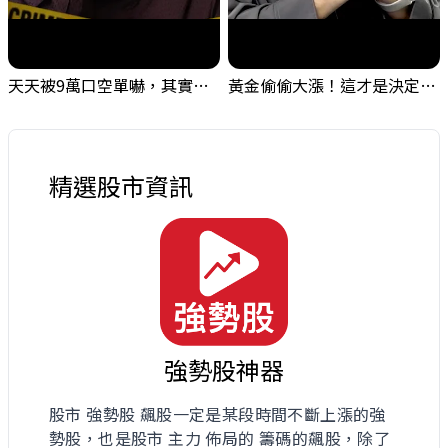
天天被9萬口空單嚇，其實你盯錯地方了｜Mr.Jimmy高志銘 #台股 #外資期貨 #融資
黃金偷偷大漲！這才是決定台股生死的「真風向球」！｜Mr.Jimmy高志銘 #黃金 #美元指數 #聯準會
精選股市資訊
強勢股神器
股市 強勢股 飆股一定是某段時間不斷上漲的強
勢股，也是股市 主力 佈局的 籌碼的飆股，除了