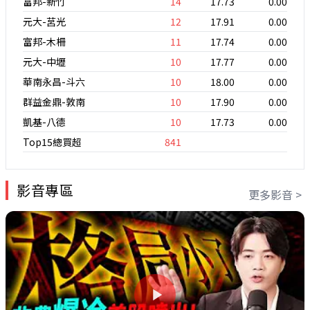
富邦-新竹
14
17.73
0.00
元大-莒光
12
17.91
0.00
富邦-木柵
11
17.74
0.00
元大-中壢
10
17.77
0.00
華南永昌-斗六
10
18.00
0.00
群益金鼎-敦南
10
17.90
0.00
凱基-八德
10
17.73
0.00
Top15總買超
841
影音專區
更多影音 >