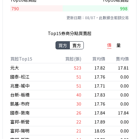
790
998
更新日期：08/07，此數據含鉅額交易
Top15券商分點買賣超
價
量
買方
賣方
買超Top15
買超(張)
買均價
賣均價
元大
523
17.82
17.81
國泰-松江
51
17.76
0.00
兆豐-城中
51
17.71
0.00
台新-板橋
40
17.83
0.00
凱基-市府
30
17.76
0.00
國泰-敦南
26
17.84
17.84
富邦-新營
22
17.89
0.00
富邦-陽明
21
18.05
0.00