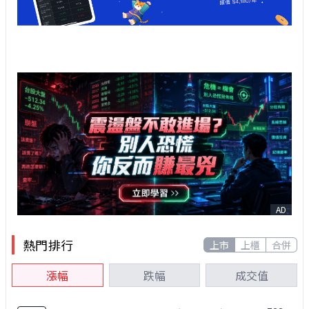
AD
熱門排行
上市
上櫃
合併
漲幅
跌幅
成交值