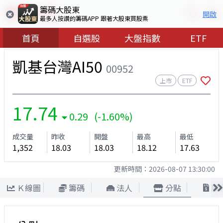
籌碼大股東
開啟
最多人按讚的籌碼APP 跟著大股東買股票
首頁
自選股
大盤指數
ETF
凱基台灣AI50
00952
上市
ETF
17.74
0.29 (-1.60%)
成交量
昨收
開盤
最高
最低
1,352
18.03
18.03
18.12
17.63
更新時間：
2026-08-07 13:30:00
Ｋ線圖
籌碼
法人
分點
股