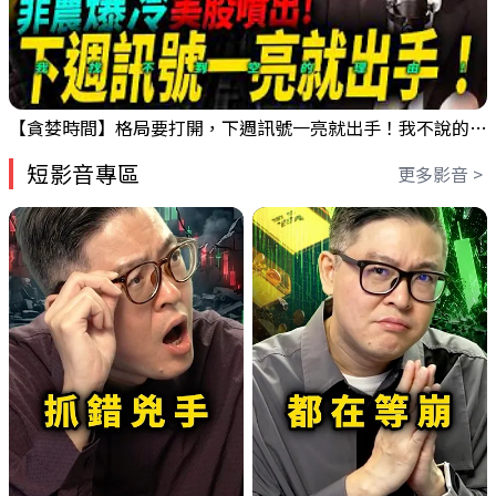
【貪婪時間】格局要打開，下週訊號一亮就出手！我不說的話還真一堆人不知道！｜錢進大趨勢 Mr.智霖 陳 2026/08/08
短影音專區
更多影音 >