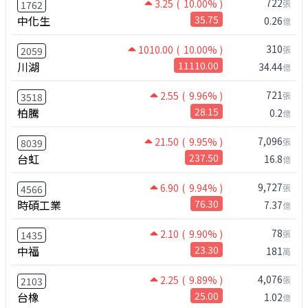
722
3.25
( 10.00% )
張
1762
中化生
35.75
0.26
億
310
1010.00
( 10.00% )
張
2059
川湖
11110.00
34.44
億
721
2.55
( 9.96% )
張
3518
柏騰
28.15
0.2
億
7,096
21.50
( 9.95% )
張
8039
台虹
237.50
16.8
億
9,727
6.90
( 9.94% )
張
4566
時碩工業
76.30
7.37
億
78
2.10
( 9.90% )
張
1435
中福
23.30
181
萬
4,076
2.25
( 9.89% )
張
2103
台橡
25.00
1.02
億