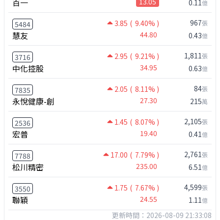
百一
13.05
0.11
億
967
3.85
( 9.40% )
張
5484
慧友
44.80
0.43
億
1,811
2.95
( 9.21% )
張
3716
中化控股
34.95
0.63
億
84
2.05
( 8.11% )
張
7835
永悅健康-創
27.30
215
萬
2,105
1.45
( 8.07% )
張
2536
宏普
19.40
0.41
億
2,761
17.00
( 7.79% )
張
7788
松川精密
235.00
6.51
億
4,599
1.75
( 7.67% )
張
3550
聯穎
24.55
1.11
億
更新時間：2026-08-09 21:33:08