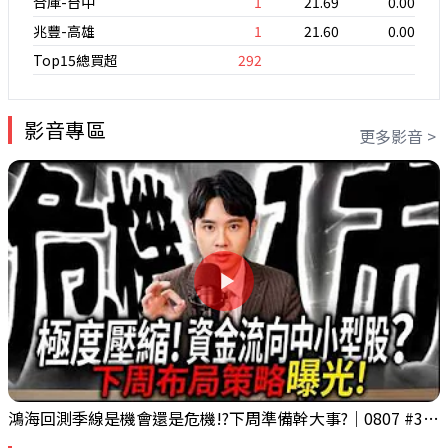
合庫-台中
1
21.69
0.00
兆豐-高雄
1
21.60
0.00
Top15總買超
292
影音專區
更多影音 >
鴻海回測季線是機會還是危機!?下周準備幹大事?｜0807 #3661 #2317 #2317鴻海