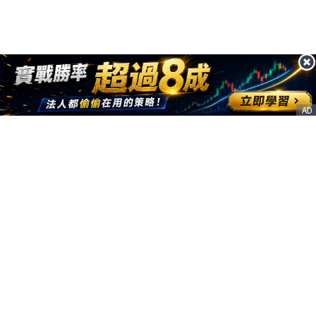
AD
客服信箱
service@nstock.tw
商業合作
點擊前往 >
訂單查詢
客服支援
序號兌換