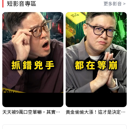
短影音專區
更多影音 >
天天被9萬口空單嚇，其實你盯錯地方了｜Mr.Jimmy高志銘 #台股 #外資期貨 #融資
黃金偷偷大漲！這才是決定台股生死的「真風向球」！｜Mr.Jimmy高志銘 #黃金 #美元指數 #聯準會