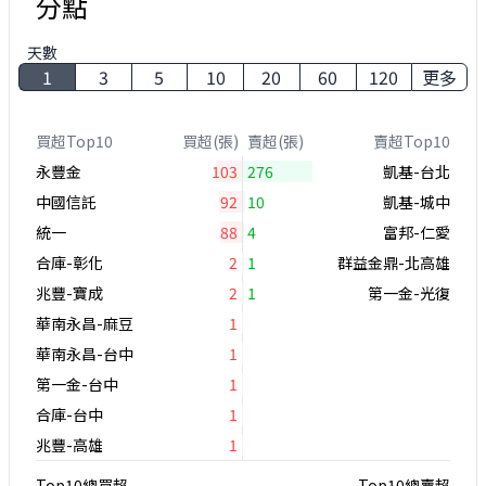
分點
天數
1
3
5
10
20
60
120
更多
買超Top10
買超(張)
賣超(張)
賣超Top10
永豐金
103
276
凱基-台北
中國信託
92
10
凱基-城中
統一
88
4
富邦-仁愛
合庫-彰化
2
1
群益金鼎-北高雄
兆豐-寶成
2
1
第一金-光復
華南永昌-麻豆
1
華南永昌-台中
1
第一金-台中
1
合庫-台中
1
兆豐-高雄
1
Top10總買超
Top10總賣超