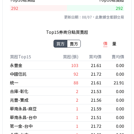
292
292
更新日期：08/07，此數據含鉅額交易
Top15券商分點買賣超
價
量
買方
賣方
買超Top15
買超(張)
買均價
賣均價
永豐金
103
21.61
0.00
中國信託
92
21.72
0.00
統一
88
21.61
21.91
合庫-彰化
2
21.53
0.00
兆豐-寶成
2
21.56
0.00
華南永昌-麻豆
1
21.59
0.00
華南永昌-台中
1
21.51
0.00
第一金-台中
1
21.72
0.00