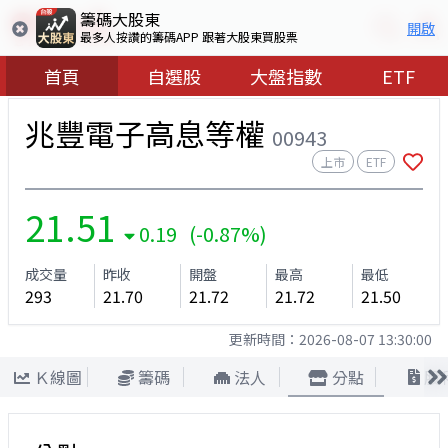
籌碼大股東
開啟
最多人按讚的籌碼APP 跟著大股東買股票
首頁
自選股
大盤指數
ETF
兆豐電子高息等權
00943
上市
ETF
21.51
0.19 (-0.87%)
成交量
昨收
開盤
最高
最低
293
21.70
21.72
21.72
21.50
更新時間：
2026-08-07 13:30:00
Ｋ線圖
籌碼
法人
分點
股