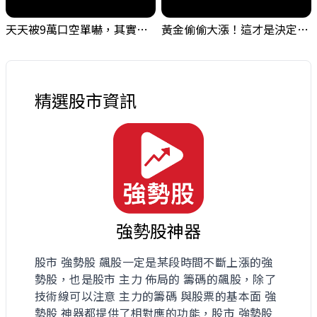
天天被9萬口空單嚇，其實你盯錯地方了｜Mr.Jimmy高志銘 #台股 #外資期貨 #融資
黃金偷偷大漲！這才是決定台股生死的「真風向球」！｜Mr.Jimmy高志銘 #黃金 #美元指數 #聯準會
精選股市資訊
強勢股神器
股市 強勢股 飆股一定是某段時間不斷上漲的強
勢股，也是股市 主力 佈局的 籌碼的飆股，除了
技術線可以注意 主力的籌碼 與股票的基本面 強
勢股 神器都提供了相對應的功能，股市 強勢股