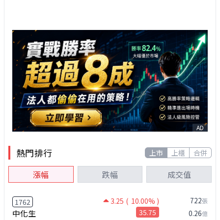
AD
熱門排行
上市
上櫃
合併
漲幅
跌幅
成交值
722
3.25
( 10.00% )
張
1762
中化生
35.75
0.26
億