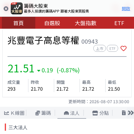
籌碼大股東
開啟
最多人按讚的籌碼APP 跟著大股東買股票
首頁
自選股
大盤指數
ETF
兆豐電子高息等權
00943
上市
ETF
21.51
0.19 (-0.87%)
成交量
昨收
開盤
最高
最低
293
21.70
21.72
21.72
21.50
更新時間：
2026-08-07 13:30:00
Ｋ線圖
籌碼
法人
分點
股
三大法人