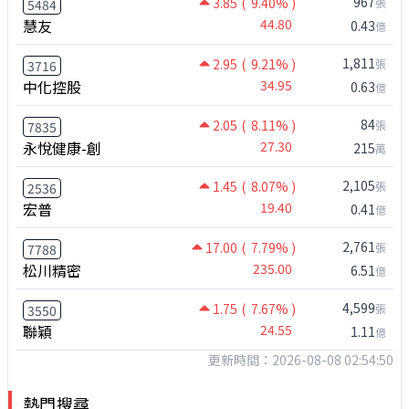
967
3.85
( 9.40% )
張
5484
慧友
44.80
0.43
億
1,811
2.95
( 9.21% )
張
3716
中化控股
34.95
0.63
億
84
2.05
( 8.11% )
張
7835
永悅健康-創
27.30
215
萬
2,105
1.45
( 8.07% )
張
2536
宏普
19.40
0.41
億
2,761
17.00
( 7.79% )
張
7788
松川精密
235.00
6.51
億
4,599
1.75
( 7.67% )
張
3550
聯穎
24.55
1.11
億
更新時間：2026-08-08 02:54:50
熱門搜尋