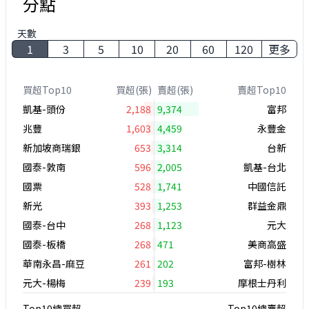
分點
天數
1
3
5
10
20
60
120
更多
買超Top10
買超(張)
賣超(張)
賣超Top10
凱基-頭份
2,188
9,374
富邦
兆豐
1,603
4,459
永豐金
新加坡商瑞銀
653
3,314
台新
國泰-敦南
596
2,005
凱基-台北
國票
528
1,741
中國信託
新光
393
1,253
群益金鼎
國泰-台中
268
1,123
元大
國泰-板橋
268
471
美商高盛
華南永昌-麻豆
261
202
富邦-樹林
元大-楊梅
239
193
摩根士丹利
Top10總買超
Top10總賣超