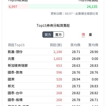
6,997
24,135
更新日期：08/07，此數據含鉅額交易
Top15券商分點買賣超
價
量
買方
賣方
買超Top15
買超(張)
買均價
賣均價
凱基-頭份
2,188
28.71
28.90
兆豐
1,603
28.69
0.00
新加坡商瑞銀
653
28.63
28.83
國泰-敦南
596
28.76
28.76
國票
528
28.94
0.00
新光
393
28.73
28.83
國泰-台中
268
28.82
28.82
國泰-板橋
268
28.78
28.71