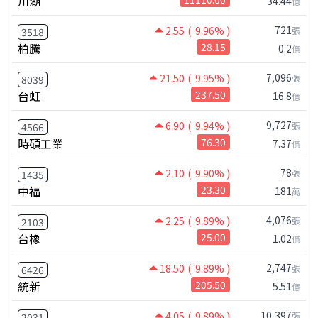
川湖
34.44
億
721
2.55
( 9.96% )
張
3518
柏騰
28.15
0.2
億
7,096
21.50
( 9.95% )
張
8039
台虹
237.50
16.8
億
9,727
6.90
( 9.94% )
張
4566
時碩工業
76.30
7.37
億
78
2.10
( 9.90% )
張
1435
中福
23.30
181
萬
4,076
2.25
( 9.89% )
張
2103
台橡
25.00
1.02
億
2,747
18.50
( 9.89% )
張
6426
統新
205.50
5.51
億
10,397
4.05
( 9.89% )
張
2031