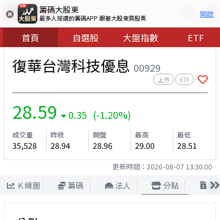
籌碼大股東
開啟
最多人按讚的籌碼APP 跟著大股東買股票
首頁
自選股
大盤指數
ETF
復華台灣科技優息
00929
上市
ETF
28.59
0.35 (-1.20%)
成交量
昨收
開盤
最高
最低
35,528
28.94
28.96
29.00
28.51
更新時間：
2026-08-07 13:30:00
Ｋ線圖
籌碼
法人
分點
股