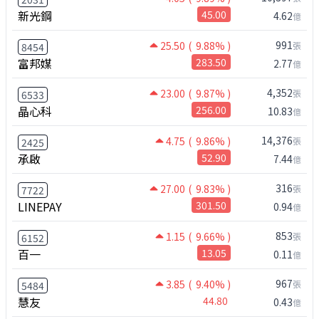
新光鋼
45.00
4.62
億
991
25.50
( 9.88% )
張
8454
富邦媒
283.50
2.77
億
4,352
23.00
( 9.87% )
張
6533
晶心科
256.00
10.83
億
14,376
4.75
( 9.86% )
張
2425
承啟
52.90
7.44
億
316
27.00
( 9.83% )
張
7722
LINEPAY
301.50
0.94
億
853
1.15
( 9.66% )
張
6152
百一
13.05
0.11
億
967
3.85
( 9.40% )
張
5484
慧友
44.80
0.43
億