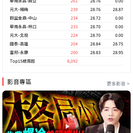
華南永昌-麻豆
261
28.76
0.00
元大-楊梅
239
28.76
28.87
群益金鼎-中山
234
28.72
0.00
華南永昌-林口
233
28.70
0.00
元大-北投
224
28.70
0.00
國泰-高雄
204
28.84
28.75
富邦-永康
200
28.83
28.95
Top15總買超
8,092
影音專區
更多影音 >