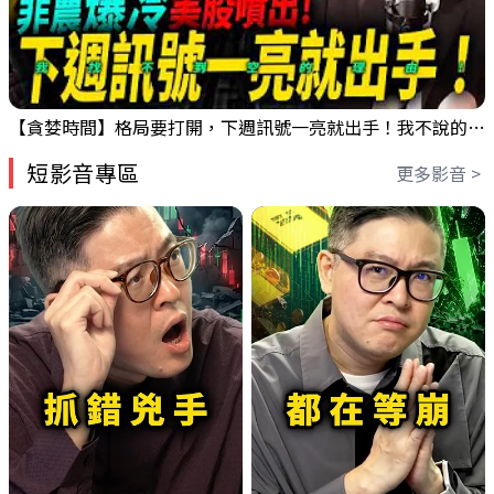
【貪婪時間】格局要打開，下週訊號一亮就出手！我不說的話還真一堆人不知道！｜錢進大趨勢 Mr.智霖 陳 2026/08/08
短影音專區
更多影音 >