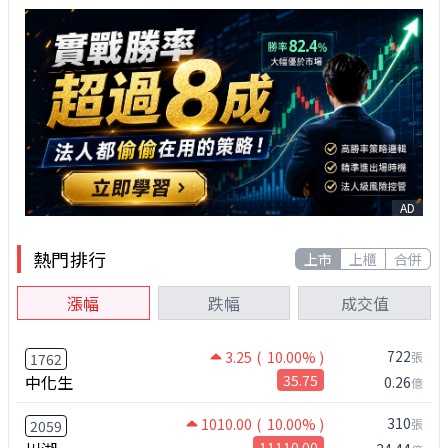
AD
熱門排行
上市
上櫃
合併
漲幅
跌幅
成交值
722
3.25
( 10.00% )
張
1762
中化生
35.75
0.26
億
310
1010.00
( 10.00% )
張
2059
11110.00