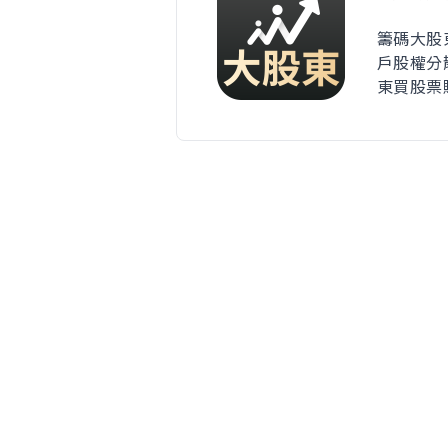
籌碼大股
戶股權分
東買股票