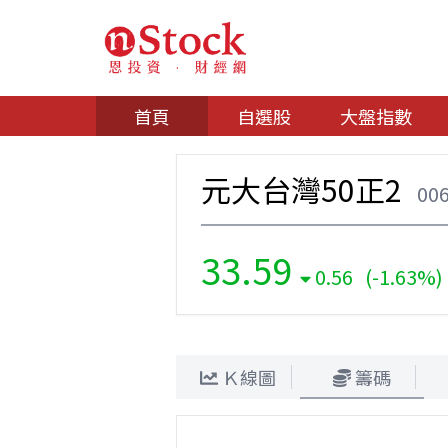
首頁
自選股
大盤指數
元大台灣50正2
00
33.59
0.56 (-1.63%)
Ｋ線圖
籌碼