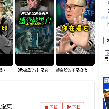
0
元
台股狂飆1200點，但還有兩關沒過｜Mr.Jimmy高志銘 #台股 #期貨 #加權指數
【我被黑了?】是真的聽不懂嗎...還是... #股票分析 #因果分析
撐台股的不是投信，是買ETF的你自己｜Mr.Jimmy高志銘 #ETF #投信買超 #台股
大股東
下載
下載