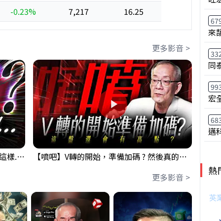
-0.23%
7,217
16.25
67
來
更多影音 >
33
同
99
宏
68
邁
【衝了?】台股開盤很High 結果尾盤卻這樣... 錢進大趨勢 Mr.智霖 陳 2026/08/05
【噴吧】V轉的開始，準備加碼 ? 然後真的還有高點 ?｜ 盤後講股 Mr.永年 李 2026 / 08 / 05
熱
更多影音 >