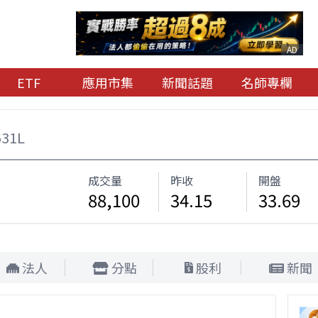
AD
ETF
應用市集
新聞話題
名師專欄
631L
成交量
昨收
開盤
88,100
34.15
33.69
法人
分點
股利
新聞