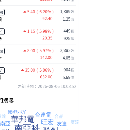
1,389
5.40
( 6.20% )
張
99
頡
92.40
1.25
億
449
1.15
( 5.98% )
張
21
泰
20.35
925
萬
2,882
8.00
( 5.97% )
張
39
全
142.00
4.05
億
904
35.00
( 5.86% )
張
31
科
632.00
5.69
億
更新時間：2026-08-06 10:03:52
鴻海跟上緯創 ! 國巨漲勢到頭了嗎!?｜0804 #國巨 #2317 #2317鴻海
門搜尋