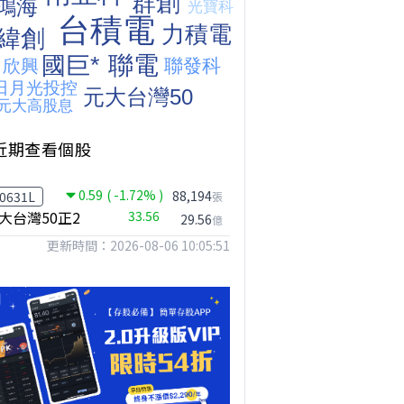
近期查看個股
0.59
( -1.72% )
88,194
0631L
張
大台灣50正2
33.56
29.56
億
更新時間：2026-08-06 10:05:51
【危機只解除一半?】台股暴漲後別急追！量縮反彈藏隱憂
台股何時會出現真正的大反彈?｜Mr.Jimmy高志銘 #李永年 #台股
台股狂飆近逾3000點，該追還是該等?｜Mr.Jimmy高志銘 #台股 #AI概念股 #台積電