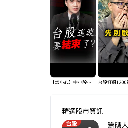
【該小心】中小股派對結束 ? 關鍵訊號都指向...
精選股市資訊
籌碼