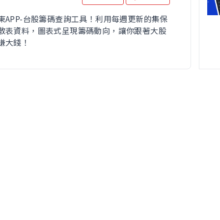
東APP-台股籌碼查詢工具！利用每週更新的集保
散表資料，圖表式呈現籌碼動向，讓你跟著大股
賺大錢！