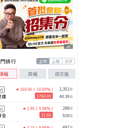
AD
熱門排行
上市
上櫃
合併
漲幅
跌幅
成交值
2,352
160.00
( 10.00% )
張
05
世達
1760.00
40.39
億
288
2.90
( 9.98% )
張
91
祥全
31.95
920
萬
497
3.10
( 9.96% )
張