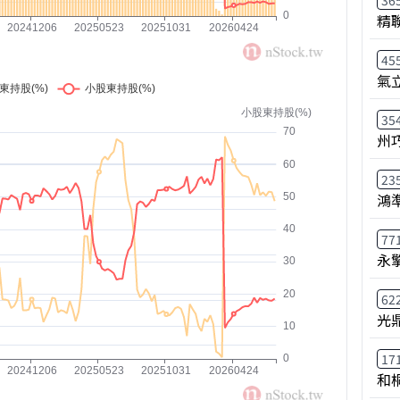
36
精
45
氣
35
州
23
鴻
77
永
62
光
17
和