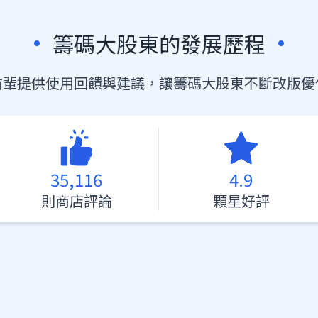
•
•
籌碼大股東的發展歷程
前輩提供使用回饋與建議，讓籌碼大股東不斷改版優
35,116
4.9
則商店評論
顆星好評