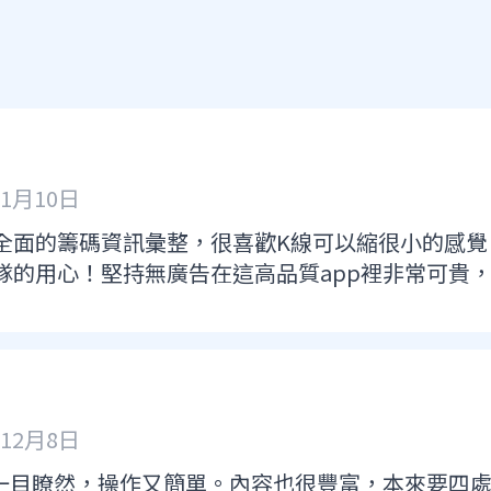
年1月10日
全面的籌碼資訊彙整，很喜歡K線可以縮很小的感覺
隊的用心！堅持無廣告在這高品質app裡非常可貴
年12月8日
面一目瞭然，操作又簡單。內容也很豐富，本來要四處