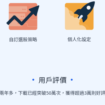
個人化設定
自訂選股策略
•
•
用戶評價
線兩年多，下載已經突破50萬次，獲得超過3萬則好