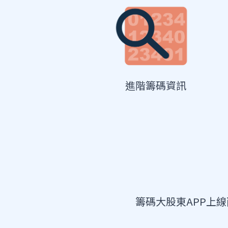
進階籌碼資訊
籌碼大股東APP上