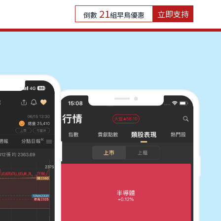
21
立即支持
倒數
組早鳥優惠