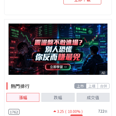
AD
熱門排行
上市
上櫃
合併
漲幅
跌幅
成交值
722
3.25
( 10.00% )
張
1762