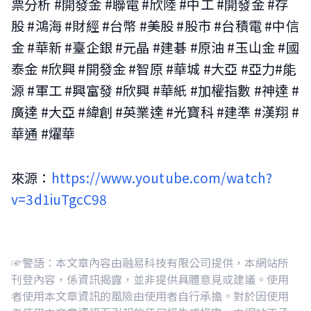
票分析 #開發金 #聯電 #欣陸 #中工 #開發金 #存
股 #鴻海 #財經 #台幣 #美股 #股市 #台積電 #中信
金 #華新 #臺企銀 #元晶 #建碁 #原油 #玉山金 #國
泰金 #欣興 #開發金 #智原 #華城 #大亞 #亞力#能
源 #軍工 #興富發 #欣興 #華紙 #加權指數 #神達 #
廣達 #大亞 #緯創 #英業達 #光寶科 #建準 #漢翔 #
華通 #燿華
來源：
https://www.youtube.com/watch?
v=3d1iuTgcC98
☞警語：本文章內容由融易科技有限公司提供，本網站所
刊登內容，係資訊揭露，並非提供具體意見或建議。使用
者使用本文章資訊的風險由使用者自行承擔。對於因使用