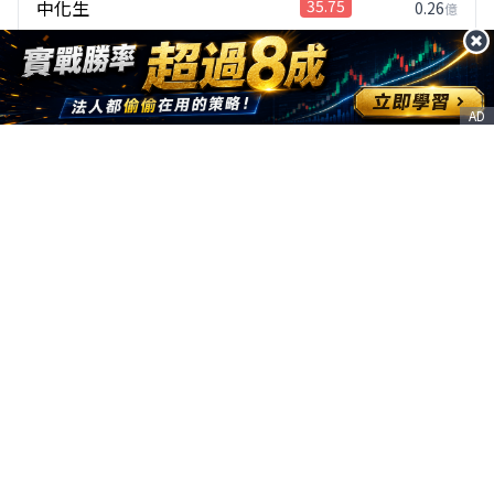
中化生
35.75
0.26
億
310
1010.00
( 10.00% )
張
2059
川湖
11110.00
34.44
億
AD
721
2.55
( 9.96% )
張
3518
柏騰
28.15
0.2
億
7,096
21.50
( 9.95% )
張
8039
台虹
237.50
16.8
億
9,727
6.90
( 9.94% )
張
4566
時碩工業
76.30
7.37
億
78
2.10
( 9.90% )
張
1435
中福
23.30
181
萬
4,076
2.25
( 9.89% )
張
2103
台橡
25.00
1.02
億