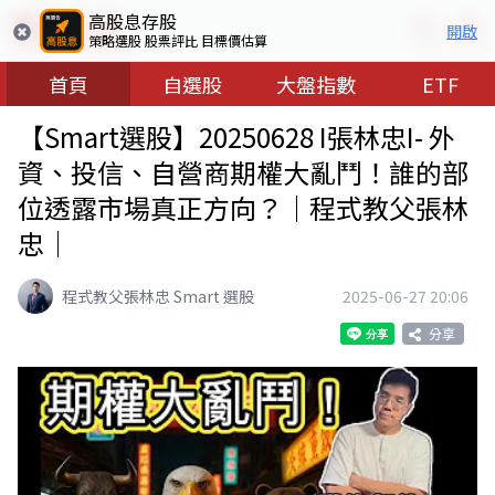
高股息存股
開啟
策略選股 股票評比 目標價估算
首頁
自選股
大盤指數
ETF
【Smart選股】20250628 I張林忠I- 外
資、投信、自營商期權大亂鬥！誰的部
位透露市場真正方向？│程式教父張林
忠│
程式教父張林忠 Smart 選股
2025-06-27 20:06
分享