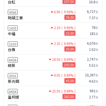
台虹
237.50
16.8
億
9,727
6.90
( 9.94% )
張
4566
時碩工業
76.30
7.37
億
78
2.10
( 9.90% )
張
1435
中福
23.30
181
萬
4,076
2.25
( 9.89% )
張
2103
台橡
25.00
1.02
億
2,747
18.50
( 9.89% )
張
6426
統新
205.50
5.51
億
10,397
4.05
( 9.89% )
張
2031
新光鋼
45.00
4.62
億
991
25.50
( 9.88% )
張
8454
富邦媒
283.50
2.77
億