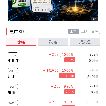
AD
熱門排行
上市
上櫃
合併
漲幅
跌幅
成交值
722
3.25
( 10.00% )
張
1762
中化生
35.75
0.26
億
310
1010.00
( 10.00% )
張
2059
川湖
11110.00
34.44
億
721
2.55
( 9.96% )
張
3518
柏騰
28.15
0.2
億
7,096
21.50
( 9.95% )
張
8039