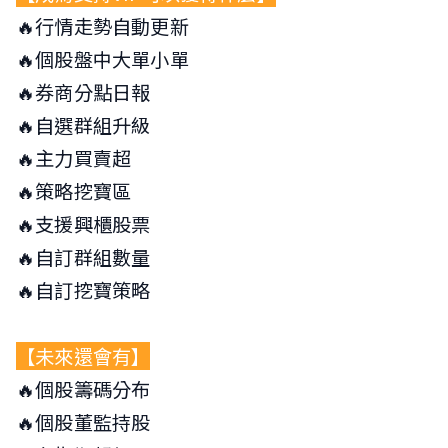
🔥行情走勢自動更新
🔥個股盤中大單小單
🔥券商分點日報
🔥自選群組升級
🔥主力買賣超
🔥策略挖寶區
🔥支援興櫃股票
🔥自訂群組數量
🔥自訂挖寶策略
【未來還會有】
🔥個股籌碼分布
🔥個股董監持股