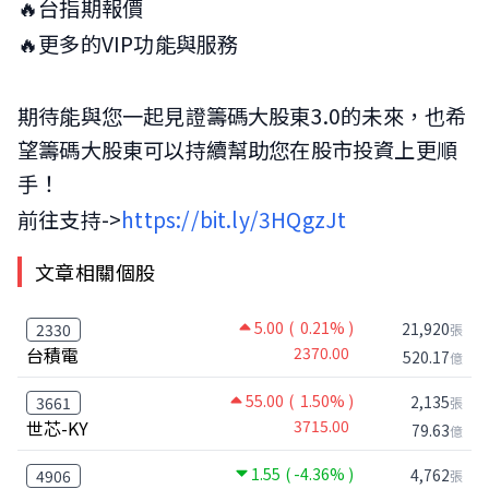
🔥台指期報價
🔥更多的VIP功能與服務
期待能與您一起見證籌碼大股東3.0的未來，也希
望籌碼大股東可以持續幫助您在股市投資上更順
手！
前往支持->
https://bit.ly/3HQgzJt
文章相關個股
5.00
( 0.21% )
21,920
2330
張
台積電
2370.00
520.17
億
55.00
( 1.50% )
2,135
3661
張
世芯-KY
3715.00
79.63
億
1.55
( -4.36% )
4,762
4906
張