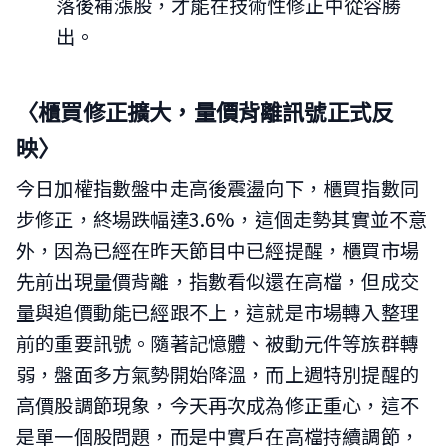
落後補漲股，才能在技術性修正中從容勝
出。
〈櫃買修正擴大，量價背離訊號正式反
映〉
今日加權指數盤中走高後震盪向下，櫃買指數同
步修正，終場跌幅達3.6%，這個走勢其實並不意
外，因為已經在昨天節目中已經提醒，櫃買市場
先前出現量價背離，指數看似還在高檔，但成交
量與追價動能已經跟不上，這就是市場轉入整理
前的重要訊號。隨著記憶體、被動元件等族群轉
弱，盤面多方氣勢開始降溫，而上週特別提醒的
高價股調節現象，今天再次成為修正重心，這不
是單一個股問題，而是中實戶在高檔持續調節，