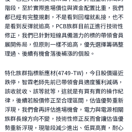
階段，至於實際進場價位與資金配置比重，我們
都已經有完整規劃，不是看到回檔就亂接，也不
是看到反彈就追高，PCB族群目前正進行技術性
修正，我們已針對短線具備潛力的標的帶領會員
展開佈局，但原則一樣不追高，優先選擇籌碼整
理過、後續有機會落後補漲的個股。
特化族群指標新應材(4749-TW)，今日股價逼近
跌停，智霖老師先前已帶領會員適度獲利減碼，
該收就收、該等就等，這就是有買有賣的操作紀
律，後續若股價修正至合理區間，估值優勢重新
浮現，我們會再評估進場機會，電力與電源相關
族群長線方向不變，技術性修正反而會讓估值優
勢重新浮現，現階段減少進出、低買高賣，耐心