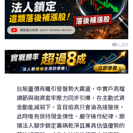
1,243
AD
台股量價背離引發盤勢大震盪，中實戶高檔
調節與融資套牢壓力同步引爆，在主動式資
金動能減弱下，盲目追高只會淪為接盤俠，
此時唯有保持現金彈性、嚴守操作紀律，跟
隨法人腳步鎖定籌碼乾淨且兼具估值優勢的