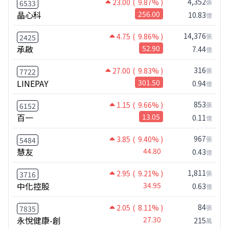
4,352
23.00
( 9.87% )
張
6533
晶心科
256.00
10.83
億
14,376
4.75
( 9.86% )
張
2425
承啟
52.90
7.44
億
316
27.00
( 9.83% )
張
7722
LINEPAY
301.50
0.94
億
853
1.15
( 9.66% )
張
6152
百一
13.05
0.11
億
967
3.85
( 9.40% )
張
5484
慧友
44.80
0.43
億
1,811
2.95
( 9.21% )
張
3716
中化控股
34.95
0.63
億
84
2.05
( 8.11% )
張
7835
永悅健康-創
27.30
215
萬