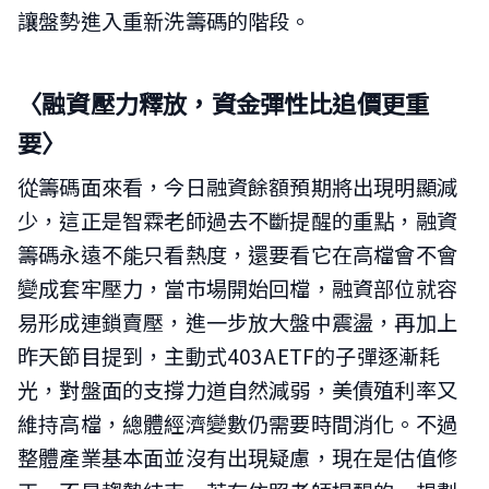
讓盤勢進入重新洗籌碼的階段。
〈融資壓力釋放，資金彈性比追價更重
要〉
從籌碼面來看，今日融資餘額預期將出現明顯減
少，這正是智霖老師過去不斷提醒的重點，融資
籌碼永遠不能只看熱度，還要看它在高檔會不會
變成套牢壓力，當市場開始回檔，融資部位就容
易形成連鎖賣壓，進一步放大盤中震盪，再加上
昨天節目提到，主動式403AETF的子彈逐漸耗
光，對盤面的支撐力道自然減弱，美債殖利率又
維持高檔，總體經濟變數仍需要時間消化。不過
整體產業基本面並沒有出現疑慮，現在是估值修