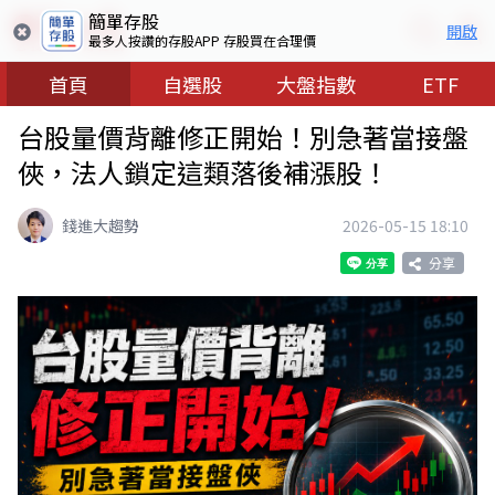
簡單存股
開啟
最多人按讚的存股APP 存股買在合理價
首頁
自選股
大盤指數
ETF
台股量價背離修正開始！別急著當接盤
俠，法人鎖定這類落後補漲股！
錢進大趨勢
2026-05-15 18:10
分享