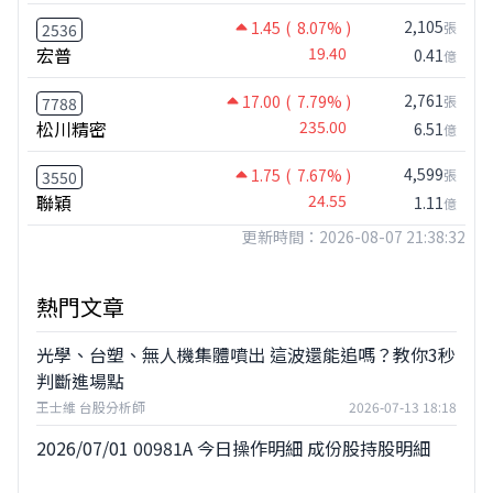
2,105
1.45
( 8.07% )
張
2536
宏普
19.40
0.41
億
2,761
17.00
( 7.79% )
張
7788
松川精密
235.00
6.51
億
4,599
1.75
( 7.67% )
張
3550
聯穎
24.55
1.11
億
更新時間：2026-08-07 21:38:32
熱門文章
光學、台塑、無人機集體噴出 這波還能追嗎？教你3秒
判斷進場點
王士維 台股分析師
2026-07-13 18:18
2026/07/01 00981A 今日操作明細 成份股持股明細