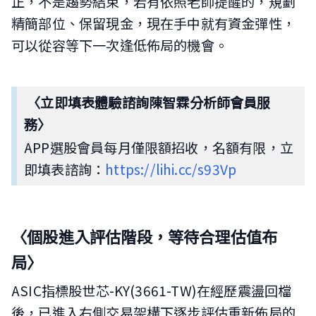
正，不是趨勢結束，若有依照老師提醒的，規劃
精簡部位、保留現金，現在手中就有資金彈性，
可以從容等下一次逢低佈局的機會。
〈立
即填表體驗諮詢陳智霖分析師會員服
務〉
APP選股會員每月僅限額招收，名額有限，立
即填表諮詢：
https://lihi.cc/s93Vp
〈個股進入評估階段，等待合理估值布
局〉
ASIC指標股世芯-KY(3661-TW)在經歷震盪回檔
後，已進入右側交易架構下逐步評估重新佈局的