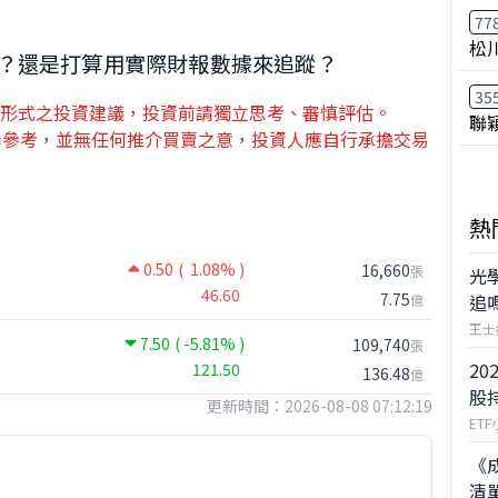
77
松
？還是打算用實際財報數據來追蹤？
35
形式之投資建議，投資前請獨立思考、審慎評估。
聯
用教學參考，並無任何推介買賣之意，投資人應自行承擔交易
熱
0.50
( 1.08% )
16,660
張
光
46.60
7.75
追
億
王士
7.50
( -5.81% )
109,740
張
20
121.50
136.48
億
股
更新時間：2026-08-08 07:12:19
ET
《
清