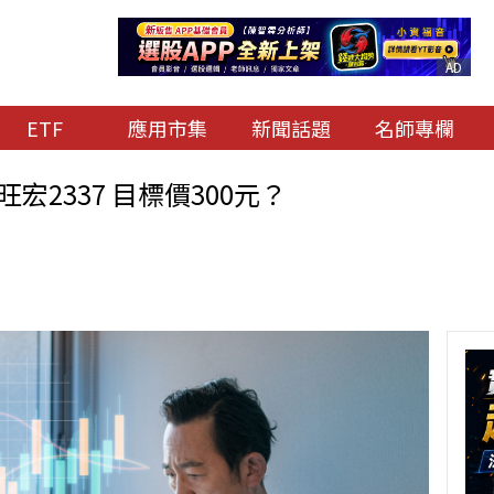
AD
ETF
應用市集
新聞話題
名師專欄
宏2337 目標價300元？