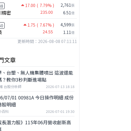
2,761
17.00
( 7.79% )
張
88
川精密
235.00
6.51
億
4,599
1.75
( 7.67% )
張
50
穎
24.55
1.11
億
更新時間：2026-08-08 07:11:11
門文章
學、台塑、無人機集體噴出 這波還能
嗎？教你3秒判斷進場點
維 台股分析師
2026-07-13 18:18
26/07/01 00981A 今日操作明細 成份
持股明細
F小百科
2026-07-01 19:30
成長潛力股》115年06月營收創新高
單