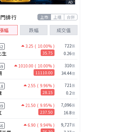
AD
熱門排行
上市
上櫃
合併
漲幅
跌幅
成交值
722
3.25
( 10.00% )
張
62
化生
35.75
0.26
億
310
1010.00
( 10.00% )
張
59
湖
11110.00
34.44
億
721
2.55
( 9.96% )
張
18
騰
28.15
0.2
億
7,096
21.50
( 9.95% )
張
39
虹
237.50
16.8
億
9,727
6.90
( 9.94% )
張
66
76.30