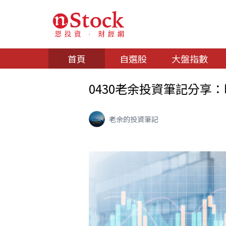
首頁
自選股
大盤指數
0430老余投資筆記分享：旺
老余的投資筆記