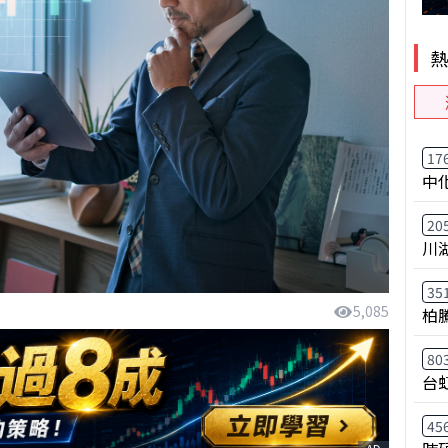
17
中
20
川
35
5,085
柏
80
台
45