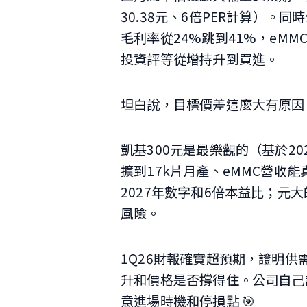
30.38元、6倍PER計算）。同時
毛利率從24%跳到41%，eMM
投資評等從增持升到買進。
坦白說，目標價差這麼大有原因 
凱基300元是最樂觀的（基於20
擴到17k片月產、eMMC營收能
2027年數字和6倍本益比；元大
風險。
1Q26財報確實超預期，證明
升和價格是否撐得住。公司自己
意進場時機和停損點 🎯