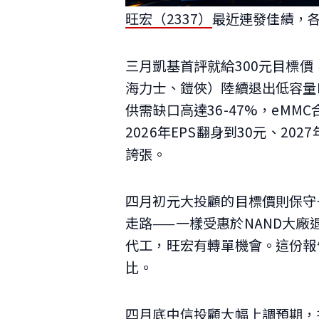
旺宏（2337）
最近連發佳績，各
三月凱基首評就給300元目標價
海力士、鎧俠）陸續退出低容量M
供需缺口高達36-47%，eMM
2026年EPS翻身到30元、202
誇張。
四月初元大投顧的目標價則保守一
走路——一樣受惠於NAND大廠退
代工，旺宏有轉單機會。這份報告預估
比。
四月底中信投顧大幅上調預期，把目