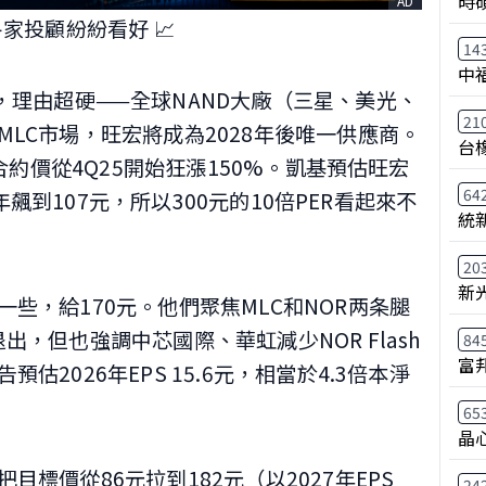
時
AD
家投顧紛紛看好 📈
14
中
，理由超硬——全球NAND大廠（三星、美光、
21
LC市場，旺宏將成為2028年後唯一供應商。
台
C合約價從4Q25開始狂漲150%。凱基預估旺宏
64
7年飆到107元，所以300元的10倍PER看起來不
統
20
新
些，給170元。他們聚焦MLC和NOR两条腿
出，但也強調中芯國際、華虹減少NOR Flash
84
富
2026年EPS 15.6元，相當於4.3倍本淨
65
晶
標價從86元拉到182元（以2027年EPS
24