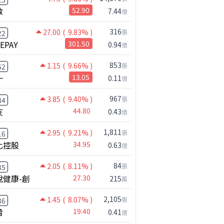
啟
52.90
7.44
億
316
27.00
( 9.83% )
張
22
NEPAY
301.50
0.94
億
853
1.15
( 9.66% )
張
52
一
13.05
0.11
億
967
3.85
( 9.40% )
張
84
友
44.80
0.43
億
1,811
2.95
( 9.21% )
張
16
化控股
34.95
0.63
億
84
2.05
( 8.11% )
張
35
悅健康-創
27.30
215
萬
2,105
1.45
( 8.07% )
張
36
普
19.40
0.41
億