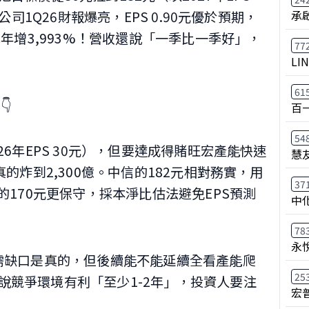
公司1Q26財報爆亮，EPS 0.90元優於預期，
承
C年增3,993%！營收還說「一季比一季好」，
77
LI
61

百
54
26年EPS 30元），但要達成得賭旺宏產能快速
慧
真的炸到2,300億。中信的182元相對務實，用
37
的170元更保守，採本淨比估法避免EPS預測
中
78
永
供需缺口是真的，但後續能不能延續全看產能爬
25
說競爭環境有利「至少1-2年」，投資人要注
宏