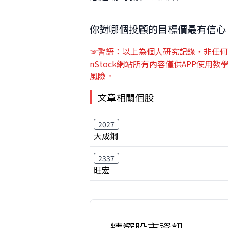
你對哪個投顧的目標價最有信心
☞警語：以上為個人研究記錄，非任何
nStock網站所有內容僅供APP使
風險。
文章相關個股
2027
大成鋼
2337
旺宏
精選股市資訊