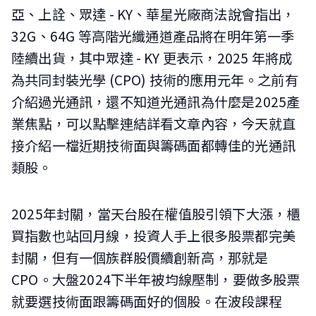
亞、上詮、眾達 - KY、華星光廠商法說會指出，
32G、64G 等高階光纖通道產品將在明年第一季
陸續出貨，其中眾達 - KY 更表示，2025 年將成
為共同封裝光學 (CPO) 技術的應用元年。之前有
介紹過光通訊，還不知道光通訊為什麼是2025產
業焦點，可以點擊連結詳看文章內容，今天就直
接介紹一檔近期技術面與籌碼面都轉佳的光通訊
類股。
2025年封關，當天台股在權值股引領下大漲，櫃
買指數也站回月線，投資人手上很多股票都完美
封關，但有一個族群股價續創新高，那就是
CPO。大盤2024下半年被均線壓制，要做多股票
就要選技術面跟籌碼面好的個股。在波段課程