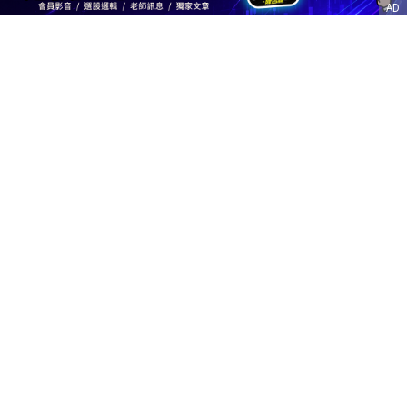
AD
客服信箱
service@nstock.tw
商業合作
點擊前往 >
訂單查詢
客服支援
序號兌換
© 2020. 凱衛資訊股份有限公司(統編:21261212) All Rights Reserved.
nStock is one brand of K WAY Information. Ｖ2.0.3.6