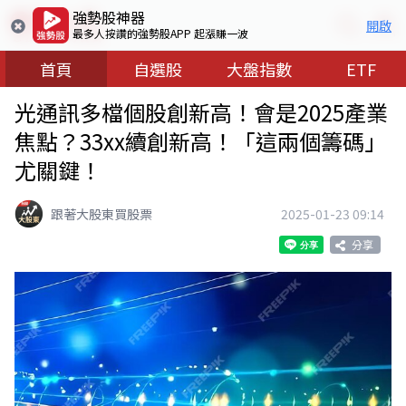
強勢股神器
開啟
最多人按讚的強勢股APP 起漲賺一波
首頁
自選股
大盤指數
ETF
光通訊多檔個股創新高！會是2025產業
焦點？33xx續創新高！「這兩個籌碼」
尤關鍵！
跟著大股東買股票
2025-01-23 09:14
分享