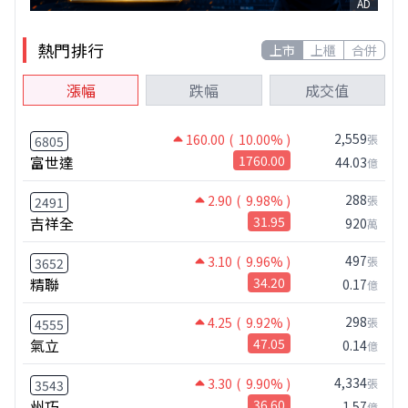
AD
熱門排行
上市
上櫃
合併
漲幅
跌幅
成交值
2,559
160.00
( 10.00% )
張
6805
富世達
1760.00
44.03
億
288
2.90
( 9.98% )
張
2491
吉祥全
31.95
920
萬
497
3.10
( 9.96% )
張
3652
精聯
34.20
0.17
億
298
4.25
( 9.92% )
張
4555
氣立
47.05
0.14
億
4,334
3.30
( 9.90% )
張
3543
州巧
36.60
1.57
億