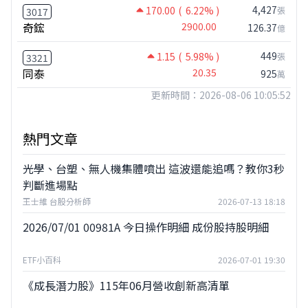
4,427
170.00
( 6.22% )
張
3017
奇鋐
2900.00
126.37
億
449
1.15
( 5.98% )
張
3321
同泰
20.35
925
萬
更新時間：2026-08-06 10:05:52
熱門文章
光學、台塑、無人機集體噴出 這波還能追嗎？教你3秒
判斷進場點
王士維 台股分析師
2026-07-13 18:18
2026/07/01 00981A 今日操作明細 成份股持股明細
ETF小百科
2026-07-01 19:30
《成長潛力股》115年06月營收創新高清單