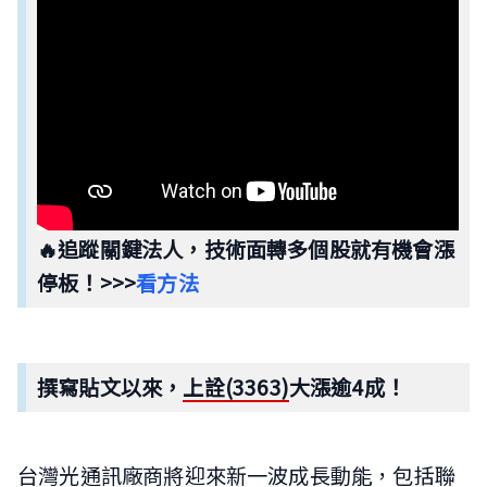
🔥追蹤關鍵法人，技術面轉多個股就有機會漲
停板！>>>
看方法
撰寫貼文以來，
上詮(3363)
大漲逾4成！
台灣光通訊廠商將迎來新一波成長動能，包括聯