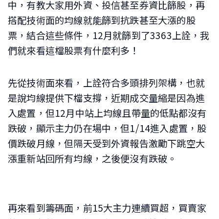
中，有教大家用外資、投信甚至券資比篩股，再
搭配技術面的均線就能篩到抗跌甚至大漲的股
票，結合這些條件，12月就篩到了3363上詮，我
們就來看這檔股票有什麼利多！
先從技術面來看，上詮符合多頭排列架構，也就
是說均線提供下檔支撐，近期成交量縮是因為進
入處置，但12月中站上均線且帶量的低點都沒有
跌破，顯示主力仍在場中，但1/14進入處置，股
價跌破月線，但隔天受到外資報告激勵下跳空大
漲重新站回所有均線，之後便沒有跌破。
再來看到籌碼面，前15大主力連續買超，買賣家