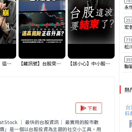
78
永
25
宏
77
松
35
黃金偷偷大漲！這才是決定台股生死的「真風向球」！｜Mr.Jimmy高志銘 #黃金 #美元指數 #聯準會
【藏訊號】台股突破季線，週一我提醒了這個關鍵訊號
【該小心】中小股派對結束 ? 關鍵訊號都指向...
聯
熱
價
下載
atStock ｜ 最快的台股資訊｜ 最實用的股市數
股價」是一個以台股投資為主題的社交小工具，用