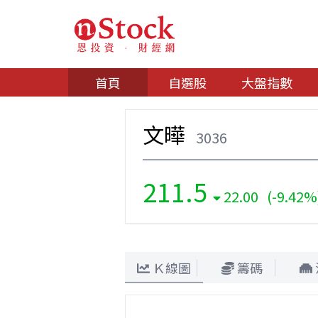
首頁
自選股
大盤指數
文曄
3036
211.5
22.00 (-9.42%
Ｋ線圖
籌碼