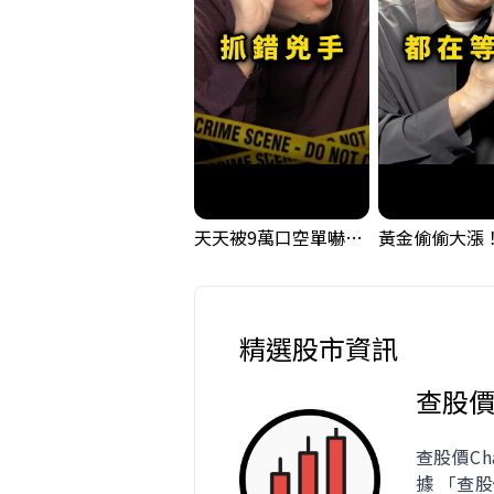
天天被9萬口空單嚇，其實你盯錯地方了｜Mr.Jimmy高志銘 #台股 #外資期貨 #融資
精選股市資訊
查股
查股價Ch
據 「查