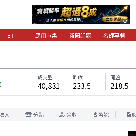
AD
ETF
應用市集
新聞話題
名師專欄
成交量
昨收
開盤
)
40,831
233.5
218.5
法人
分點
營收
盈餘