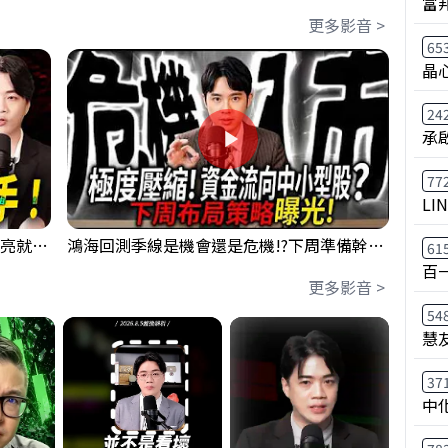
富
更多影音 >
65
晶
24
承
77
LI
【貪婪時間】格局要打開，下週訊號一亮就出手！我不說的話還真一堆人不知道！｜錢進大趨勢 Mr.智霖 陳 2026/08/08
鴻海回測季線是機會還是危機!?下周準備幹大事?｜0807 #3661 #2317 #2317鴻海
61
百
更多影音 >
54
慧
37
中