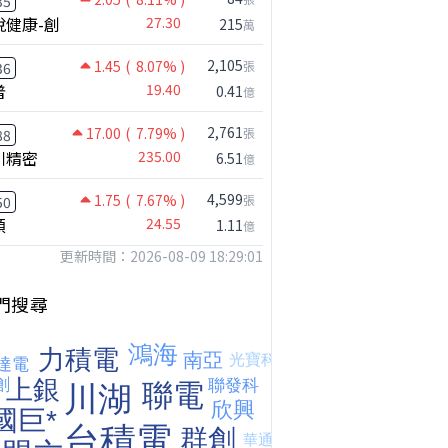
35
悅健康-創
27.30
215
萬
2,105
1.45
( 8.07% )
張
36
普
19.40
0.41
億
2,761
17.00
( 7.79% )
張
88
川精密
235.00
6.51
億
4,599
1.75
( 7.67% )
張
50
台股狂飆1200點，但還有兩關沒過｜Mr.Jimmy高志銘 #台股 #期貨 #加權指數
【我被黑了?】是真的聽不懂嗎...還是... #股票分析 #因果分析
撐台股的不是投信，是買ETF的你自己｜Mr.Jimmy高志銘 #ETF #投信買超 #台股
穎
24.55
1.11
億
更新時間：2026-08-09 18:29:01
門搜尋