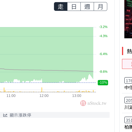
走
日
週
月
17
中
20
川
顯示漲跌停
35
柏