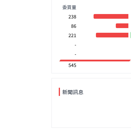
委買量
238
86
221
-
-
545
新聞訊息