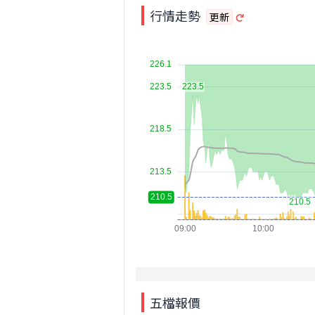
行情走勢
更新
五檔報價