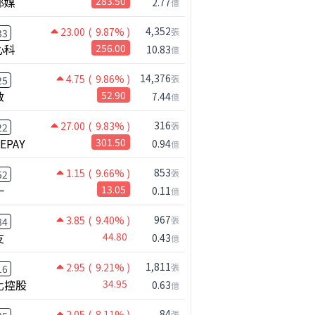
邦媒
283.50
2.77
億
4,352
23.00
( 9.87% )
張
33
心科
256.00
10.83
億
14,376
4.75
( 9.86% )
張
25
啟
52.90
7.44
億
316
27.00
( 9.83% )
張
22
NEPAY
301.50
0.94
億
【注意!!!】外資暗中狂掃ETF想幹嘛? 非農影響能多大?!｜ Mr.永年 李 / Mr.JIMMY 高志銘 / 理財有夠跩
853
1.15
( 9.66% )
張
52
一
13.05
0.11
億
967
3.85
( 9.40% )
張
84
友
44.80
0.43
億
1,811
2.95
( 9.21% )
張
16
化控股
34.95
0.63
億
84
2.05
( 8.11% )
張