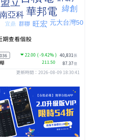
近期查看個股
22.00
( -9.42% )
40,831
036
張
曄
211.50
87.37
億
更新時間：2026-08-09 18:30:41