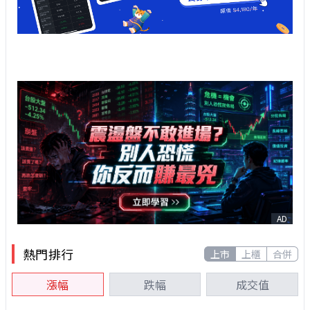
AD
熱門排行
上市
上櫃
合併
漲幅
跌幅
成交值