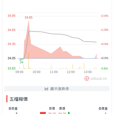
顯示漲跌停
五檔報價
委買量
買價
賣價
委賣量
5
34.15
34.20
1