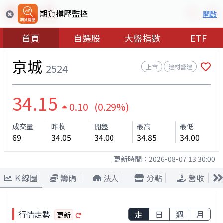
期貨撐壓監控
開啟
首頁
自選股
大盤指數
ETF
京城
2524
上市
建材營建
34.15
0.10 (0.29%)
成交量
昨收
開盤
最高
最低
69
34.05
34.00
34.85
34.00
更新時間：
2026-08-07 13:30:00
Ｋ線圖
籌碼
法人
分點
營收
行情走勢
走
日
週
月
更新