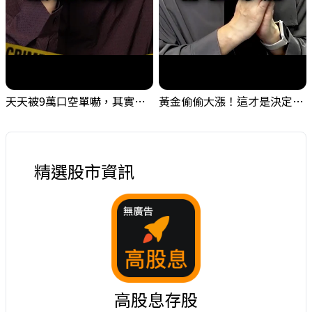
天天被9萬口空單嚇，其實你盯錯地方了｜Mr.Jimmy高志銘 #台股 #外資期貨 #融資
黃金偷偷大漲！這才是決定台股生死的「真風向球」！｜Mr.Jimmy高志銘 #黃金 #美元指數 #聯準會
精選股市資訊
高股息存股