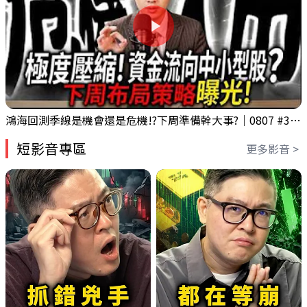
鴻海回測季線是機會還是危機!?下周準備幹大事?｜0807 #3661 #2317 #2317鴻海
短影音專區
更多影音 >