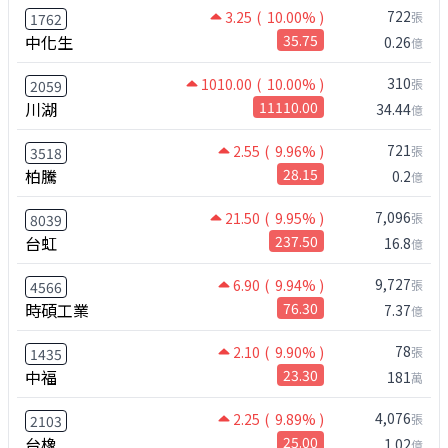
722
3.25
( 10.00% )
張
1762
中化生
35.75
0.26
億
310
1010.00
( 10.00% )
張
2059
川湖
11110.00
34.44
億
721
2.55
( 9.96% )
張
3518
柏騰
28.15
0.2
億
7,096
21.50
( 9.95% )
張
8039
台虹
237.50
16.8
億
9,727
6.90
( 9.94% )
張
4566
時碩工業
76.30
7.37
億
78
2.10
( 9.90% )
張
1435
中福
23.30
181
萬
4,076
2.25
( 9.89% )
張
2103
台橡
25.00
1.02
億