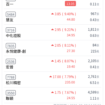
百一
13.05
0.11
億
967
3.85
( 9.40% )
張
5484
慧友
44.80
0.43
億
1,811
2.95
( 9.21% )
張
3716
中化控股
34.95
0.63
億
84
2.05
( 8.11% )
張
7835
永悅健康-創
27.30
215
萬
2,105
1.45
( 8.07% )
張
2536
宏普
19.40
0.41
億
2,761
17.00
( 7.79% )
張
7788
松川精密
235.00
6.51
億
4,599
1.75
( 7.67% )
張
3550
聯穎
24.55
1.11
億