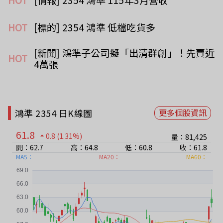
HOT
[標的] 2354 鴻準 低檔吃貨多
[新聞] 鴻準子公司擬「出清群創」！先賣近
HOT
4萬張
鴻準 2354 日K線圖
更多個股資訊
61.8
0.8
(1.31%)
量：81,425
開：62.7
高：64.8
低：60.8
收：61.8
MA5：
MA20：
MA60：