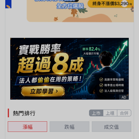
AD
熱門排行
上市
上櫃
合併
漲幅
跌幅
成交值