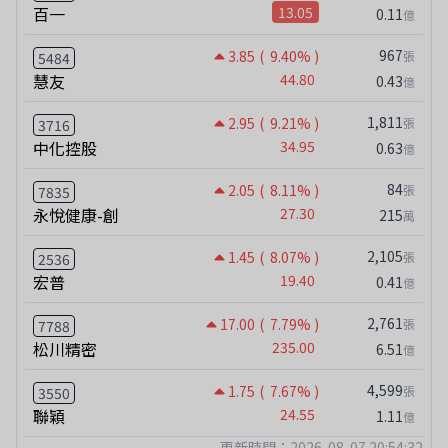
百一
13.05
0.11
億
967
3.85
( 9.40% )
張
5484
慧友
44.80
0.43
億
1,811
2.95
( 9.21% )
張
3716
中化控股
34.95
0.63
億
84
2.05
( 8.11% )
張
7835
永悅健康-創
27.30
215
萬
2,105
1.45
( 8.07% )
張
2536
宏普
19.40
0.41
億
2,761
17.00
( 7.79% )
張
7788
松川精密
235.00
6.51
億
4,599
1.75
( 7.67% )
張
3550
聯穎
24.55
1.11
億
更新時間：2026-08-07 20:54:32