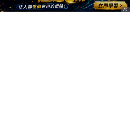
AD
客服信箱
service@nstock.tw
商業合作
點擊前往 >
訂單查詢
客服支援
序號兌換
© 2020. 凱衛資訊股份有限公司(統編:21261212) All Rights Reserved.
nStock is one brand of K WAY Information. Ｖ2.0.3.6