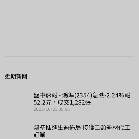
近期新聞
盤中速報 - 鴻準(2354)急跌-2.24%報
52.2元，成交1,282張
2023-10-23 09:06
鴻準推進生醫佈局 接獲二類醫材代工
訂單