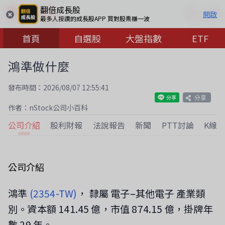
翻倍成長股
開啟
最多人按讚的成長股APP 買對股票賺一波
首頁
自選股
大盤指數
ETF
鴻準做什麼
發布時間：2026/08/07 12:55:41
分享
作者：nStock公司小百科
公司介紹
股利財報
法說報告
新聞
PTT討論
K線
公司介紹
鴻準
(2354-TW)
， 隸屬 電子–其他電子 產業類
別。資本額 141.45 億，市值 874.15 億，掛牌年
數 29 年。