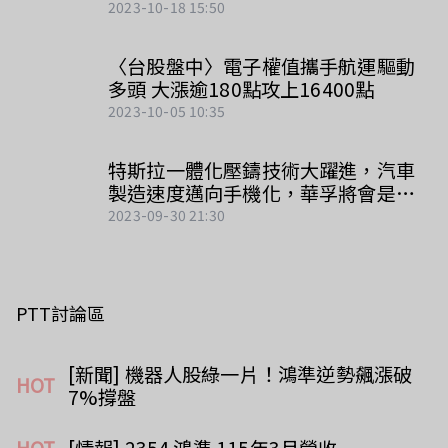
2023-10-18 15:50
〈台股盤中〉電子權值攜手航運驅動
多頭 大漲逾180點攻上16400點
2023-10-05 10:35
特斯拉一體化壓鑄技術大躍進，汽車
製造速度邁向手機化，華孚將會是主
要受惠者
2023-09-30 21:30
PTT討論區
[新聞] 機器人股綠一片！鴻準逆勢飆漲破
HOT
7%撐盤
HOT
[情報] 2354 鴻準 115年3月營收