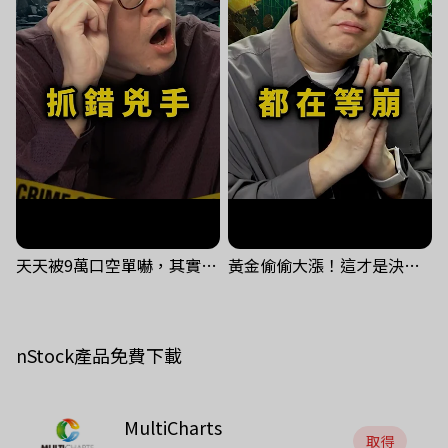
天天被9萬口空單嚇，其實你盯錯地方了｜Mr.Jimmy高志銘 #台股 #外資期貨 #融資
黃金偷偷大漲！這才是決定台股生死的「真風向球」！｜Mr.Jimmy高志銘 #黃金 #美元指數 #聯準會
nStock產品免費下載
MultiCharts
取得