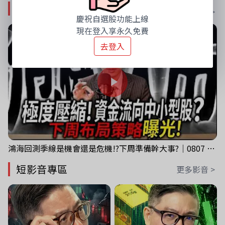
影音專區
更多影音 >
慶祝自選股功能上線
現在登入享永久免費
去登入
鴻海回測季線是機會還是危機!?下周準備幹大事?｜0807 #3661 #2317 #2317鴻海
短影音專區
更多影音 >