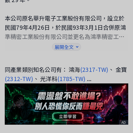
本公司原名華升電子工業股份有限公司，設立於
民國79年4月26日，於民國93年3月1日合併原鴻
準精密工業股份有限公司並更名為鴻準精密工業
股份有限公司。本公司及子公司(以下簡稱「本集
展開全文
團」)主要營業項目為機殼、散熱模組及消費性電
子產品製造、加工及買賣。
同產業類別知名公司有： 鴻海
(2317-TW)
、 金寶
(2312-TW)
、 光洋科
(1785-TW)
...
AD