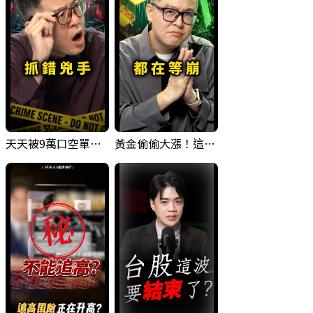
天天被9萬口空單嚇，其實你盯錯地方了｜Mr.Jimmy高志銘 #台股 #外資期貨 #融資
黃金偷偷大漲！這才是決定台股生死的「真風向球」！｜Mr.Jimmy高志銘 #黃金 #美元指數 #聯準會