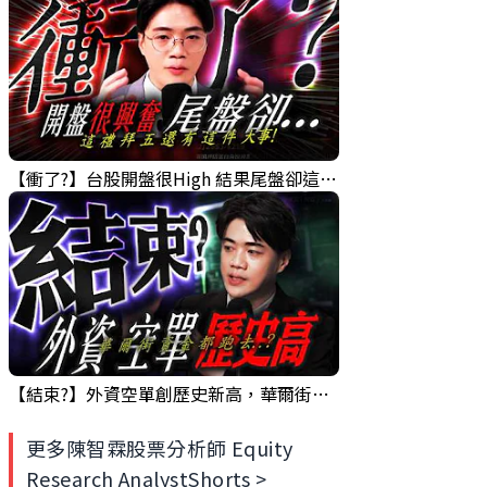
【衝了?】台股開盤很High 結果尾盤卻這樣... 錢進大趨勢 Mr.智霖 陳 2026/08/05
【結束?】外資空單創歷史新高，華爾街資金卻流向了...?｜錢進大趨勢 Mr.智霖 陳 2026/08/04
更多陳智霖股票分析師 Equity
Research AnalystShorts >