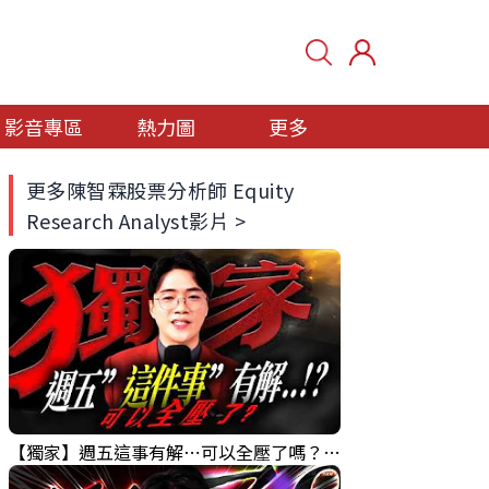
影音專區
熱力圖
更多
更多陳智霖股票分析師 Equity
Research Analyst影片 >
【獨家】週五這事有解⋯可以全壓了嗎？｜錢進大趨勢 Mr.智霖 陳 2026/08/06