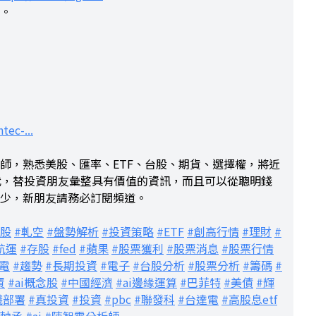
票。
tec-...
分析師，熟悉美股、匯率、ETF、台股、期貨、選擇權，將近
代，替投資朋友彙整具有價值的資訊，而且可以從聰明錢
少，新朋友請務必訂閱頻道。
長股
#軋空
#盤勢解析
#投資策略
#ETF
#創高行情
#理財
#
航運
#存股
#fed
#蘋果
#股票獲利
#股票消息
#股票行情
電
#趨勢
#長期投資
#電子
#台股分析
#股票分析
#籌碼
#
資
#ai概念股
#中國經濟
#ai邊緣運算
#巴菲特
#美債
#輝
錢部署
#真投資
#投資
#pbc
#聯發科
#台達電
#高股息etf