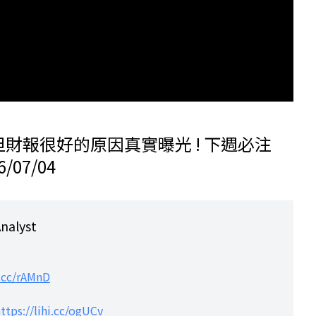
財報很好的原因真實曝光 ! 下週必注
/07/04
alyst
i.cc/rAMnD
ttps://lihi.cc/ogUCv