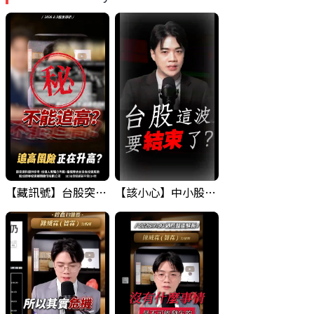
【藏訊號】台股突破季線，週一我提醒了這個關鍵訊號
【該小心】中小股派對結束 ? 關鍵訊號都指向...