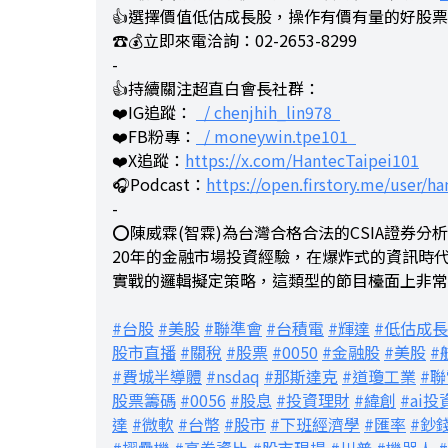
👍選擇價值低估成長股，操作有價有量的好股
☎️💰立即來電洽詢：02-2653-8299
-
👍持續關注超直白會長社群：
❤️IG追蹤：
/ chenjhih_lin978
❤️FB粉專：
/ moneywin.tpe101
❤️X追蹤：
https://x.com/HantecTaipei101
🎧Podcast：
https://open.firstory.me/user/han
-
⭕陳威霖(智霖)為台灣合格合法的CSIA證券
20年的金融市場投資經驗，在爆炸式的資訊時
實戰的邏輯擬定策略，這類型的節目檯面上非常
#台股
#美股
#聯準會
#台積電
#輝達
#低估成
股市直播
#關稅
#股票
#0050
#金融股
#美股
#
#費城半導體
#nsdaq
#那斯達克
#道瓊工業
#聯
股票籌碼
#0056
#股息
#投資理財
#緯創
#ai投
達
#微軟
#台幣
#股市
#下班經濟學
#匯率
#鈔