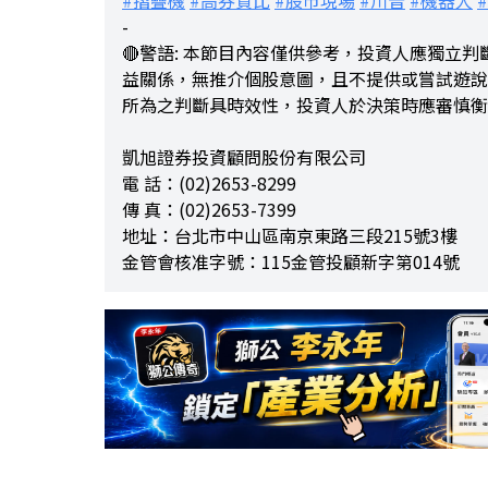
#摺疊機
#高券資比
#股市現場
#川普
#機器人
-
🔴警語: 本節目內容僅供參考，投資人應獨立
益關係，無推介個股意圖，且不提供或嘗試遊說
所為之判斷具時效性，投資人於決策時應審慎衡
凱旭證券投資顧問股份有限公司
電 話：(02)2653-8299
傳 真：(02)2653-7399
地址：台北市中山區南京東路三段215號3樓
金管會核准字號：115金管投顧新字第014號