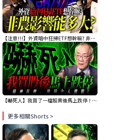
【注意!!!】外資暗中狂掃ETF想幹嘛? 非農影響能多大?!｜ Mr.永年 李 / Mr.JIMMY 高志銘 / 理財有夠跩
【嚇死人】我買了一檔股票後馬上跌停 ! 超神反轉，結局令人傻眼 !｜ Mr.永年 李｜ 盤後講股 Mr.永年 李 2026 / 08 / 07
更多相關Shorts >