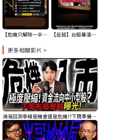
【危機只解除一半?】台股暴漲後別急追！量縮反彈藏隱憂
【反殺】台股暴漲8.13%！台積電漲停，清場後行情真的變了？
更多相關影片 >
鴻海回測季線是機會還是危機!?下周準備幹大事?｜0807 #3661 #2317 #2317鴻海