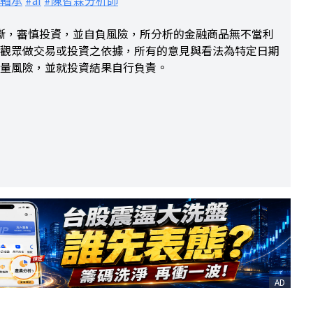
#軸承
#ai
#陳智霖分析師
判斷，審慎投資，並自負風險，所分析的金融商品無不當利
觀眾做交易或投資之依據，所有的意見與看法為特定日期
量風險，並就投資結果自行負責。
AD