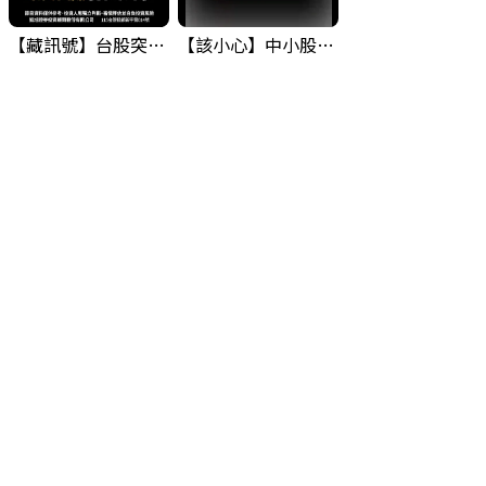
【藏訊號】台股突破季線，週一我提醒了這個關鍵訊號
【該小心】中小股派對結束 ? 關鍵訊號都指向...