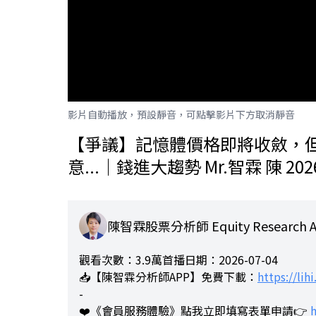
影片自動播放，預設靜音，可點擊影片下方取消靜音
【爭議】記憶體價格即將收斂，但
意...｜錢進大趨勢 Mr.智霖 陳 2026
陳智霖股票分析師 Equity Research An
觀看次數：3.9萬
首播日期：2026-07-04
📥【陳智霖分析師APP】免費下載：
https://lih
-
❤️《會員服務體驗》點我立即填寫表單申請👉
h