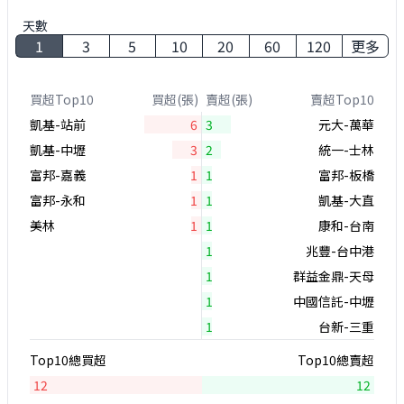
天數
1
3
5
10
20
60
120
更多
買超Top10
買超(張)
賣超(張)
賣超Top10
凱基-站前
6
3
元大-萬華
凱基-中壢
3
2
統一-士林
富邦-嘉義
1
1
富邦-板橋
富邦-永和
1
1
凱基-大直
美林
1
1
康和-台南
1
兆豐-台中港
1
群益金鼎-天母
1
中國信託-中壢
1
台新-三重
Top10總買超
Top10總賣超
12
12