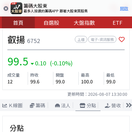
籌碼大股東
開啟
最多人按讚的籌碼APP 跟著大股東買股票
首頁
自選股
大盤指數
ETF
叡揚
6752
上櫃
電子–資訊服務
99.5
0.10 (-0.10%)
成交量
昨收
開盤
最高
最低
12
99.6
99.0
100.0
99.0
更新時間：
2026-08-07 13:30:00
Ｋ線圖
籌碼
法人
分點
營收
分點