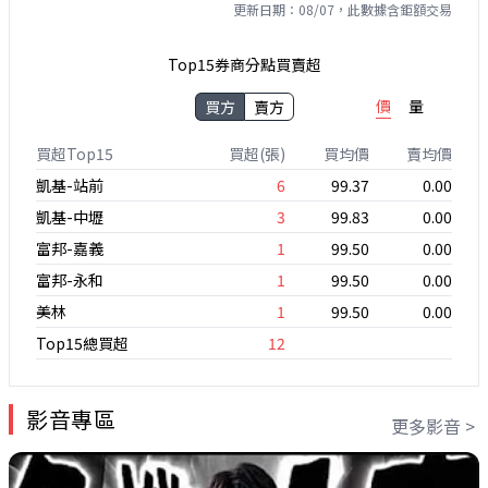
更新日期：08/07，此數據含鉅額交易
Top15券商分點買賣超
價
量
買方
賣方
買超Top15
買超(張)
買均價
賣均價
凱基-站前
6
99.37
0.00
凱基-中壢
3
99.83
0.00
富邦-嘉義
1
99.50
0.00
富邦-永和
1
99.50
0.00
美林
1
99.50
0.00
Top15總買超
12
影音專區
更多影音 >