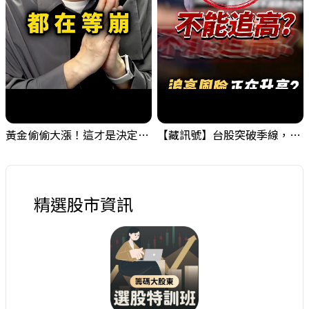
黃金偷偷大漲！這才是決定台股生死的「真風向球」！｜Mr.Jimmy高志銘 #黃金 #美元指數 #聯準會
【藏訊號】台股突破季線，週一我提醒了這個關鍵訊號
精選股市資訊