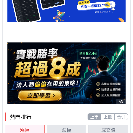
AD
熱門排行
上市
上櫃
合併
漲幅
跌幅
成交值