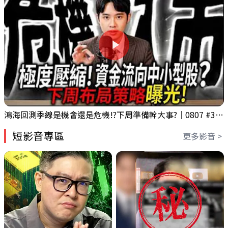
鴻海回測季線是機會還是危機!?下周準備幹大事?｜0807 #3661 #2317 #2317鴻海
短影音專區
更多影音 >