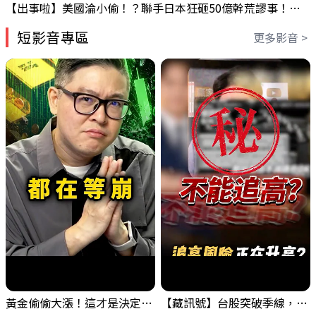
【出事啦】美國淪小偷！？聯手日本狂砸50億幹荒謬事！美元急殺黃金噴發，外資準備血洗台股！？｜ Mr.永年 李｜ 盤後講股 Mr.永年 李 2026 / 08 / 06
短影音專區
更多影音 >
黃金偷偷大漲！這才是決定台股生死的「真風向球」！｜Mr.Jimmy高志銘 #黃金 #美元指數 #聯準會
【藏訊號】台股突破季線，週一我提醒了這個關鍵訊號