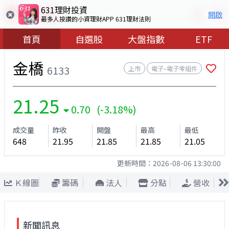
631理財投資
開啟
最多人按讚的小資理財APP 631理財法則
首頁
自選股
大盤指數
ETF
金橋
6133
上市
電子–電子零組件
21.25
0.70 (-3.18%)
成交量
昨收
開盤
最高
最低
648
21.95
21.85
21.85
21.05
更新時間：
2026-08-06 13:30:00
Ｋ線圖
籌碼
法人
分點
營收
新聞訊息