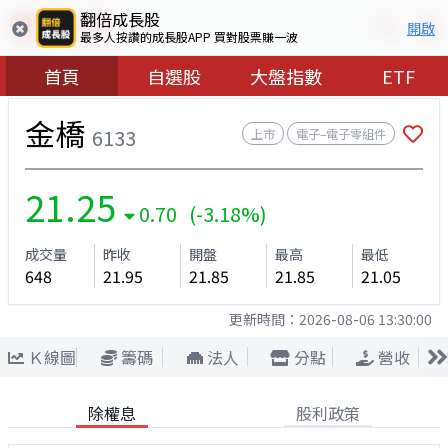
翻倍成長股
開啟
最多人按讚的成長股APP 買對股票賺一波
首頁
自選股
大盤指數
ETF
金橋
6133
上市
電子–電子零組件
21.25
0.70 (-3.18%)
成交量
昨收
開盤
最高
最低
648
21.95
21.85
21.85
21.05
更新時間：
2026-08-06 13:30:00
Ｋ線圖
籌碼
法人
分點
營收
除權息
股利政策