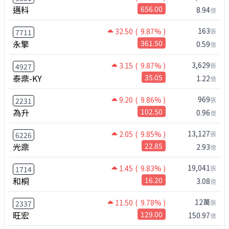
邁科
656.00
8.94
億
163
32.50
( 9.87% )
張
7711
永擎
361.50
0.59
億
3,629
3.15
( 9.87% )
張
4927
泰鼎-KY
35.05
1.22
億
969
9.20
( 9.86% )
張
2231
為升
102.50
0.96
億
13,127
2.05
( 9.85% )
張
6226
光鼎
22.85
2.93
億
19,041
1.45
( 9.83% )
張
1714
和桐
16.20
3.08
億
12萬
11.50
( 9.78% )
張
2337
旺宏
129.00
150.97
億