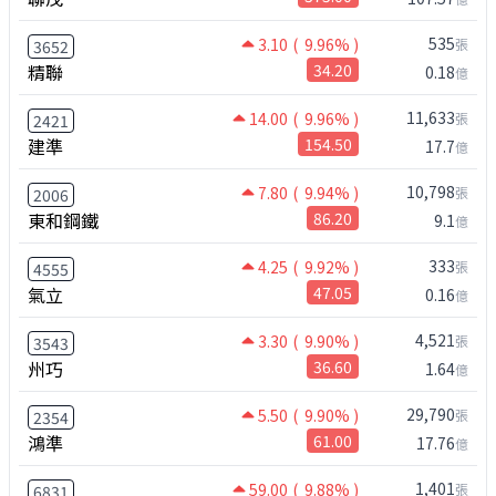
535
3.10
( 9.96% )
張
3652
精聯
34.20
0.18
億
11,633
14.00
( 9.96% )
張
2421
建準
154.50
17.7
億
10,798
7.80
( 9.94% )
張
2006
東和鋼鐵
86.20
9.1
億
333
4.25
( 9.92% )
張
4555
氣立
47.05
0.16
億
4,521
3.30
( 9.90% )
張
3543
州巧
36.60
1.64
億
29,790
5.50
( 9.90% )
張
2354
鴻準
61.00
17.76
億
1,401
59.00
( 9.88% )
張
6831