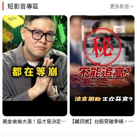
短影音專區
更多影音 >
黃金偷偷大漲！這才是決定台股生死的「真風向球」！｜Mr.Jimmy高志銘 #黃金 #美元指數 #聯準會
【藏訊號】台股突破季線，週一我提醒了這個關鍵訊號