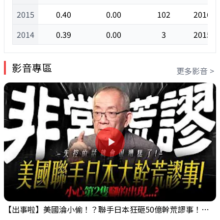
2015
0.40
0.00
102
2016/0
2014
0.39
0.00
3
2015/0
影音專區
更多影音 >
【出事啦】美國淪小偷！？聯手日本狂砸50億幹荒謬事！美元急殺黃金噴發，外資準備血洗台股！？｜ Mr.永年 李｜ 盤後講股 Mr.永年 李 2026 / 08 / 06