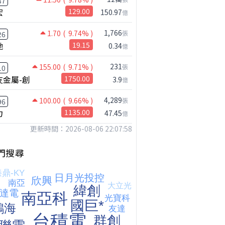
37
宏
129.00
150.97
億
1,766
1.70
( 9.74% )
張
26
馳
19.15
0.34
億
231
155.00
( 9.71% )
張
10
友金屬-創
1750.00
3.9
億
4,289
100.00
( 9.66% )
張
96
鴻海七月營收歷史新高!還能追嗎?｜0806 #2317 #2317鴻海 #矽晶圓
力
1135.00
47.45
億
更新時間：2026-08-06 22:07:58
門搜尋