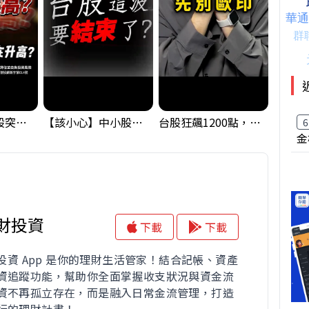
【藏訊號】台股突破季線，週一我提醒了這個關鍵訊號
【該小心】中小股派對結束 ? 關鍵訊號都指向...
台股狂飆1200點，但還有兩關沒過｜Mr.Jimmy高志銘 #台股 #期貨 #加權指數
6
金
理財投資
下載
下載
財投資 App 是你的理財生活管家！結合記帳、資產
資追蹤功能，幫助你全面掌握收支狀況與資金流
資不再孤立存在，而是融入日常金流管理，打造