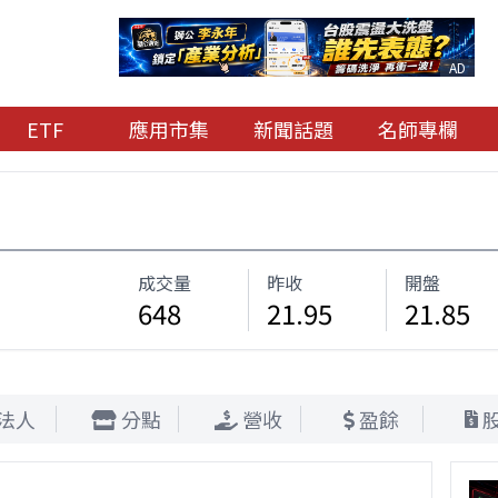
AD
ETF
應用市集
新聞話題
名師專欄
成交量
昨收
開盤
648
21.95
21.85
法人
分點
營收
盈餘