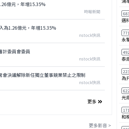
鴻
26億元，年增15.35%
時報新聞
68
邁
為1.26億元，年增15.35%
77
nstock快訊
永
審計委員會委員
49
泰鼎
nstock快訊
22
常會決議解除新任獨立董事競業禁止之限制
為
nstock快訊
62
光
更多
17
和
更多影音 >