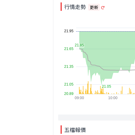
行情走勢
更新
五檔報價