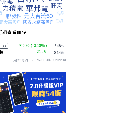
近期查看個股
0.70
( -3.18% )
【我被黑了?】是真的聽不懂嗎...還是... #股票分析 #因果分析
撐台股的不是投信，是買ETF的你自己｜Mr.Jimmy高志銘 #ETF #投信買超 #台股
【危機只解除一半?】台股暴漲後別急追！量縮反彈藏隱憂
648
133
張
橋
21.25
0.14
億
更新時間：2026-08-06 22:09:34