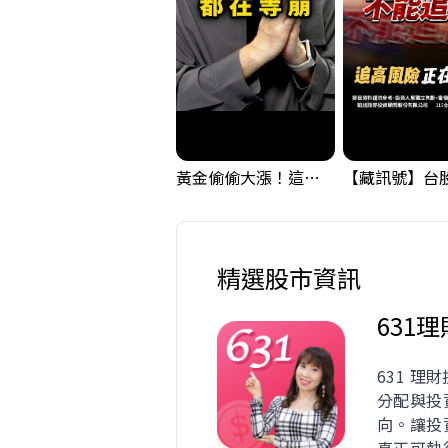
黃金偷偷大漲！這才是決定台股生死的「真風向球」！｜Mr.Jimmy高志銘 #黃金 #美元指數 #聯準會
精選股市資訊
631
631 理
分配與投
向。讓投