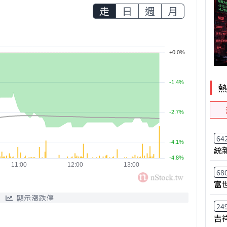
走
日
週
月
64
統
68
富
顯示漲跌停
24
吉