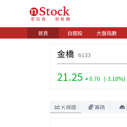
首頁
自選股
大盤指數
金橋
6133
21.25
0.70 (-3.18%)
Ｋ線圖
籌碼