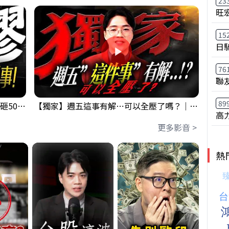
23
旺
15
日
76
聯
89
【出事啦】美國淪小偷！？聯手日本狂砸50億幹荒謬事！美元急殺黃金噴發，外資準備血洗台股！？｜ Mr.永年 李｜ 盤後講股 Mr.永年 李 2026 / 08 / 06
【獨家】週五這事有解⋯可以全壓了嗎？｜錢進大趨勢 Mr.智霖 陳 2026/08/06
高
更多影音 >
熱