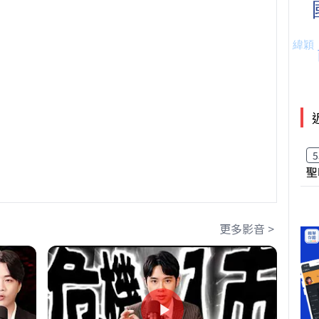
5
聖
更多影音 >