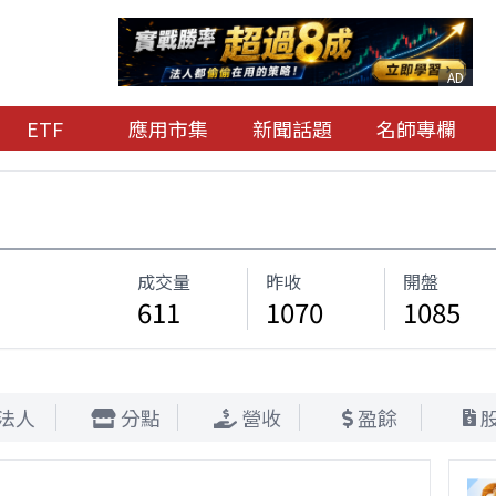
AD
ETF
應用市集
新聞話題
名師專欄
成交量
昨收
開盤
611
1070
1085
法人
分點
營收
盈餘