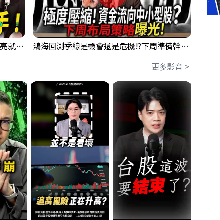
【貪婪時間】格局要打開，下週訊號一亮就出手！我不說的話還真一堆人不知道！｜錢進大趨勢 Mr.智霖 陳 2026/08/08
鴻海回測季線是機會還是危機!?下周準備幹大事?｜0807 #3661 #2317 #2317鴻海
更多影音 >