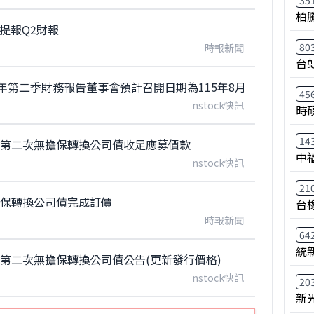
35
柏
 提報Q2財報
80
時報新聞
台
年第二季財務報告董事會預計召開日期為115年8月10日
45
nstock快訊
時
14
內第二次無擔保轉換公司債收足應募價款
中
nstock快訊
21
擔保轉換公司債完成訂價
台
時報新聞
64
統
第二次無擔保轉換公司債公告(更新發行價格)
nstock快訊
20
新